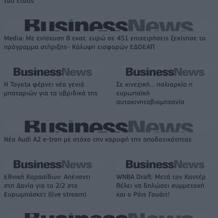
του έτους
Media: Με ενίσχυση 8 εκατ. ευρώ σε 451 επιχειρήσεις ξεκίνησε το
πρόγραμμα στήριξης- Κάλυψη εισφορών ΕΔΟΕΑΠ
Η Toyota φέρνει νέα γενιά
Σε κινεζική… πολιορκία η
μπαταριών για τα υβριδικά της
ευρωπαϊκή
αυτοκινητοβιομηχανία
Νέο Audi A2 e-tron με στόχο την κορυφή της αποδοτικότητας
Εθνική Κορασίδων: Απέναντι
WNBA Draft: Μετά τον Καντέρ
στη Δανία για το 2/2 στο
θέλει να δηλώσει συμμετοχή
Ευρωμπάσκετ (live stream)
και ο Ρόις Γουάιτ!