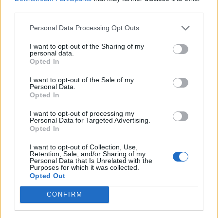
third parties.
18η συνεχόμενη χρονιά για τον ΟΤΕ στη διεθνή σειρά δεικτών
Personal Data Processing Opt Outs
FTSE4Good
I want to opt-out of the Sharing of my
personal data.
Opted In
Alpha Bank: Για πρώτη φορά το Αρχαίο Θέατρο Επιδαύρου άνοιξε τις
I want to opt-out of the Sale of my
πύλες του σε όλους
Personal Data.
Opted In
I want to opt-out of processing my
Personal Data for Targeted Advertising.
Opted In
ΠΕΡΙΣΣΌΤΕΡΑ ΣΕ ΑΥΤΉ ΤΗΝ ΚΑΤΗΓΟΡΊΑ
I want to opt-out of Collection, Use,
Retention, Sale, and/or Sharing of my
Personal Data that Is Unrelated with the
Purposes for which it was collected.
Opted Out
CONFIRM
Ποιοι δρόμοι θα κλείσουν