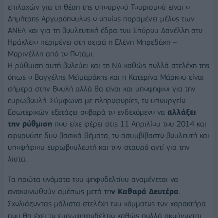
επιλαχών για τη θέση της υπουργού Τουρισμού είναι ο
Δημήτρης Αργυρόπουλος ο οποίος παραμένει μέλος των
ΑΝΕΛ και για τη βουλευτική έδρα του Σπύρου Δανέλλη στο
Ηράκλειο περιμένει στη σειρά η Ελένη Μπρεδάκη –
Μαρινέλλη από το Ποτάμι.
Η ρύθμιση αυτή βολεύει και τη ΝΔ καθώς πολλά στελέχη της
όπως ο Βαγγέλης Μεϊμαράκης και η Κατερίνα Μάρκου είναι
σήμερα στην Βουλή αλλά θα είναι και υποψήφιοι για την
ευρωβουλή. Σύμφωνα με πληροφορίες, το υπουργείο
Εσωτερικών εξετάζει σοβαρά το ενδεχόμενο να
αλλάξει
την ρύθμιση
που είχε φέρει στις 11 Απριλίου του 2014 και
αφορούσε δυο βασικά θέματα, το ασυμβίβαστο βουλευτή και
υποψήφιου ευρωβουλευτή και τον σταυρό αντί για την
λίστα.
Τα πρώτα ονόματα του ψηφοδελτίου αναμένεται να
ανακοινωθούν αμέσως μετά τη
ν Καθαρά Δευτέρα
.
Σχολιάζοντας μάλιστα στελέχη του κόμματος τον χαρακτήρα
που θα έχει το ευρωψηφοδέλτιο καθώς πολλά ακούγονται