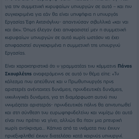
για την συμμετοχή κορυφαίων υπουργών σε αυτό – και πιο
συγκεκριμένα για εάν θα είναι υποψήφια η υπουργός
Εργασίας Έφη Αχτσιόγλου- απαντούσαν σιβυλλικά «και ναι
και όχι». Όπως έλεγαν έχει αποφασιστεί μεν η συμμετοχή
κορυφαίων υπουργών σε αυτό χωρίς ωστόσο να έχει
αποφασιστεί συγκεκριμένα η συμμετοχή της υπουργού
Εργασίας.
Είναι χαρακτηριστικό ότι ο γραμματέας του κόμματος
Πάνος
Σκουρλέτης
αναφερόμενος σε αυτό το θέμα είπε: «Το
κάλεσμα που απεύθυνε και ο Πρωθυπουργός προς
αριστερές ανένταχτες δυνάμεις, προοδευτικές δυνάμεις,
οικολογικές δυνάμεις, για τη διαμόρφωση αυτού που
ονομάζεται αριστερός- προοδευτικός πόλος θα αποτυπωθεί
και στη σύνθεση του ευρωψηφοδελτίου και νομίζω ότι αυτό
είναι που πρέπει να γίνει, αλλιώς θα ήταν μια ρητορική
χωρίς αντίκρισμα… Κάποια από τα ονόματα που έχουν
προεξοφληθεί έχουν διατελέσει κατά καιρούς υπουργοί.