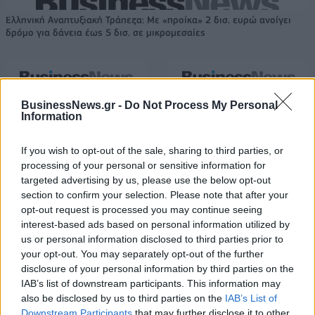
Ελληνική Αναπτυξιακή Τράπεζα: Με «προίκα» 2 δισ. ευρώ ανοίγει
δρόμο για δάνεια έως 5 δισ. σε μικρομεσαίες
Β.Σ. Καρούλιας: Τζίρος 98,7
Deloitte Ελλάδος:
BusinessNews.gr -
Do Not Process My Personal
Information
εκατ. ευρώ και αύξηση κερδών
Χρηματοοικονομικός
57% - Τα νέα στοιχήματα σε
σύμβουλος της ΔΕΗ για την
low & non alcohol
είσοδο στην πολωνική αγορά
If you wish to opt-out of the sale, sharing to third parties, or
ενέργειας
processing of your personal or sensitive information for
targeted advertising by us, please use the below opt-out
section to confirm your selection. Please note that after your
Η Chery επενδύει 75 εκατ. δολάρια στην KG Mobility
opt-out request is processed you may continue seeing
interest-based ads based on personal information utilized by
us or personal information disclosed to third parties prior to
your opt-out. You may separately opt-out of the further
Το FIAT 500 Hybrid τώρα από
Ατρόμητος και Novibet
disclosure of your personal information by third parties on the
18.990 ευρώ
συνεχίζουν μαζί: Ανανέωση της
IAB’s list of downstream participants. This information may
συνεργασίας τους μέχρι το
also be disclosed by us to third parties on the
IAB’s List of
2028
Downstream Participants
that may further disclose it to other