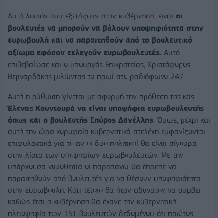
Αυτό λοιπόν που εξετάζουν στην κυβέρνηση, είναι
οι
βουλευτές να μπορούν να βάλουν υποψηφιότητα στην
ευρωβουλή και να παραιτηθούν από το βουλευτικό
αξίωμα εφόσον εκλεγούν ευρωβουλευτές.
Αυτό
επιβεβαίωσε και ο υπουργός Επικρατείας, Χριστόφορος
Βερναρδάκης μιλώντας το πρωί στο ραδιόφωνο 247.
Αυτή η ρύθμιση γίνεται με αφορμή την πρόθεση της κας
Έλενας Κουντουρά να είναι υποψήφια ευρωβουλευτής
όπως και ο βουλευτής Σπύρος Δανέλλης
. Όμως, μέχρι και
αυτή την ώρα κορυφαία κυβερνητικά στελέχη εμφανίζονται
επιφυλακτικά για το αν οι δυο πολιτικοί θα είναι σίγουρα
στην λίστα των υποψηφίων ευρωβουλευτών. Με την
υπάρχουσα νομοθεσία οι παραπάνω θα έπρεπε να
παραιτηθούν από βουλευτές για να θέσουν υποψηφιότητα
στην ευρωβουλή. Κάτι τέτοιο θα ήταν αδύνατον να συμβεί
καθώς έτσι η κυβέρνηση θα έχανε την κυβερνητική
πλειοψηφία των 151 βουλευτών δεδομένου ότι πρώτος