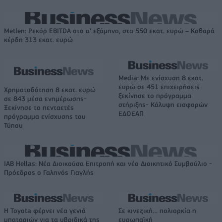
Metlen: Ρεκόρ EBITDA στο α' εξάμηνο, στα 550 εκατ. ευρώ – Καθαρά
κέρδη 313 εκατ. ευρώ
Media: Με ενίσχυση 8 εκατ.
ευρώ σε 451 επιχειρήσεις
Χρηματοδότηση 8 εκατ. ευρώ
ξεκίνησε το πρόγραμμα
σε 843 μέσα ενημέρωσης-
στήριξης- Κάλυψη εισφορών
Ξεκίνησε το πενταετές
ΕΔΟΕΑΠ
πρόγραμμα ενίσχυσης του
Τύπου
IAB Hellas: Νέα Διοικούσα Επιτροπή και νέο Διοικητικό Συμβούλιο -
Πρόεδρος ο Γαληνός Γιαγλής
Η Toyota φέρνει νέα γενιά
Σε κινεζική… πολιορκία η
μπαταριών για τα υβριδικά της
ευρωπαϊκή