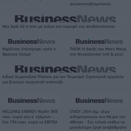
αυτοκινητοβιομηχανία
Νέο Audi A2 e-tron με στόχο την κορυφή της αποδοτικότητας
Καρδίτσα: Επέστρεψε υγιής ο
ΠΑΟΚ: Η άφιξη του Μπεν Μουρ
Φράνσις Οκόρο
στη Θεσσαλονίκη (vid & pics)
Ειδικό Χωροταξικό Πλαίσιο για τον Τουρισμό: Στρατηγικό εργαλείο
για βιώσιμη τουριστική ανάπτυξη
HELLENiQ ENERGY: Κέρδη 393
ΣΤΑΣΥ: 29,4 χλμ. νέων
εκατ. ευρώ στο α' εξάμηνο –
σιδηροτροχιών στο Μετρό της
Στα 734 εκατ. ευρώ τα EBITDA
Αθήνας - Στο τελικό στάδιο το
μεγαλύτερο έργο αναβάθμισης