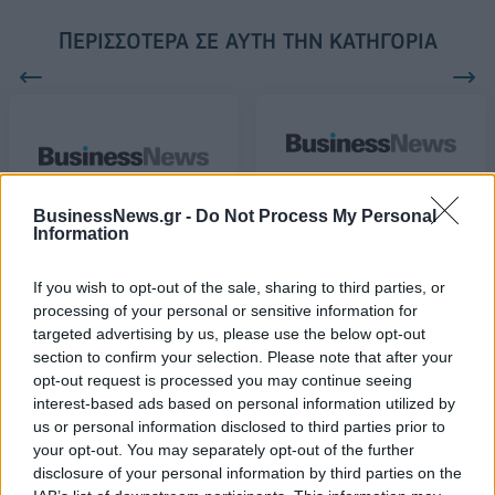
ΠΕΡΙΣΣΌΤΕΡΑ ΣΕ ΑΥΤΉ ΤΗΝ ΚΑΤΗΓΟΡΊΑ
Καιρός: Έστρωσε τα πρώτα
BusinessNews.gr -
Do Not Process My Personal
χιόνια στα Τρίκαλα (φωτός)
Έκτακτη συνεδρίαση της
Information
Ιεράς Συνόδου για τις
16/11/2018 - 02:00
σχέσεις Κράτους –
If you wish to opt-out of the sale, sharing to third parties, or
Εκκλησίας
processing of your personal or sensitive information for
16/11/2018 - 02:00
targeted advertising by us, please use the below opt-out
section to confirm your selection. Please note that after your
opt-out request is processed you may continue seeing
interest-based ads based on personal information utilized by
us or personal information disclosed to third parties prior to
your opt-out. You may separately opt-out of the further
disclosure of your personal information by third parties on the