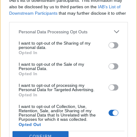
IAB’s list of downstream participants. This information may
also be disclosed by us to third parties on the
IAB’s List of
Downstream Participants
that may further disclose it to other
third parties.
Personal Data Processing Opt Outs
ΡΟΗ ΕΙΔΗΣΕΩΝ
I want to opt-out of the Sharing of my
personal data.
Opted In
Ευρωπαϊκά χρηματιστήρια: Άνοδο καταγράφουν οι
I want to opt-out of the Sale of my
Personal Data.
μετοχές στο ξεκίνημα των συναλλαγών
Opted In
07/08/2026 - 11:44
ΟΙΚΟΝΟΜΙΑ
I want to opt-out of processing my
Personal Data for Targeted Advertising.
Χρηματιστήριο: Στις 2.606,72 μονάδες ο Γενικός
Opted In
Δείκτης Τιμών, με οριακή πτώση 0,07%
07/08/2026 - 11:38
ΟΙΚΟΝΟΜΙΑ
I want to opt-out of Collection, Use,
Retention, Sale, and/or Sharing of my
Personal Data that Is Unrelated with the
Generali: Άνοδος 13,7% στα καθαρά κέρδη του α'
Purposes for which it was collected.
εξαμήνου, στα 2,54 δισ. ευρώ
Opted Out
07/08/2026 - 11:27
ΕΠΙΧΕΙΡΗΣΕΙΣ
CONFIRM