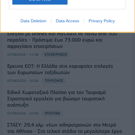
Κ. Χατζηδάκης: Σε ισχύ μόνο οι εγκύκλιοι που
αναρτώνται στις ιστοσελίδες των φορέων
Data Deletion
Data Access
Privacy Policy
07/08/2026 - 11:20
ΠΟΛΙΤΙΚΗ
Έλεγχοι με drones και MyCoast σε πάνω από 300
παραλίες - Πρόστιμα έως 73.000 ευρώ και
σφραγίσεις επιχειρήσεων
07/08/2026 - 11:08
ΕΠΙΧΕΙΡΗΣΕΙΣ
Έρευνα ΕΟΤ: Η Ελλάδα στις κορυφαίες επιλογές
των Ευρωπαίων ταξιδιωτών
07/08/2026 - 10:56
ΤΟΥΡΙΣΜΟΣ
Ειδικό Χωροταξικό Πλαίσιο για τον Τουρισμό:
Στρατηγικό εργαλείο για βιώσιμη τουριστική
ανάπτυξη
07/08/2026 - 10:43
ΠΟΛΙΤΙΚΗ
ΣΤΑΣΥ: 29,4 χλμ. νέων σιδηροτροχιών στο Μετρό
της Αθήνας - Στο τελικό στάδιο το μεγαλύτερο έργο