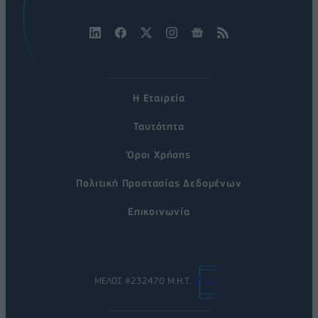
Η Εταιρεία
Ταυτότητα
Όροι Χρήσης
Πολιτική Προστασίας Δεδομένων
Επικοινωνία
ΜΕΛΟΣ #232470 Μ.Η.Τ.