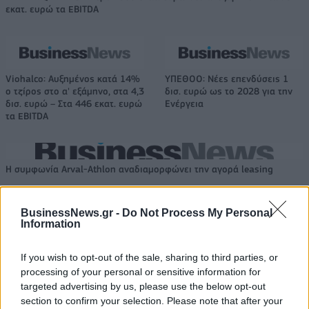
εκατ. ευρώ τα EBITDA
Viohalco: Αυξημένος κατά 14%
ΥΠΕΘΟΟ: Νέες επενδύσεις 1
ο τζίρος στο α' εξάμηνο, στα 4,3
δισ. ευρώ ως το 2028 για την
δισ. ευρώ – Στα 446 εκατ. ευρώ
Ενέργεια
τα EBITDA
Η συμφωνία Arval-Athlon αναδιαμορφώνει την αγορά leasing
BusinessNews.gr -
Do Not Process My Personal
VW: Η δύσκολη εξίσωση της
18η συνεχόμενη χρονιά για τον
Information
αναδιάρθρωσης
ΟΤΕ στη διεθνή σειρά δεικτών
FTSE4Good
If you wish to opt-out of the sale, sharing to third parties, or
processing of your personal or sensitive information for
targeted advertising by us, please use the below opt-out
Alpha Bank: Για πρώτη φορά το Αρχαίο Θέατρο Επιδαύρου άνοιξε τις
section to confirm your selection. Please note that after your