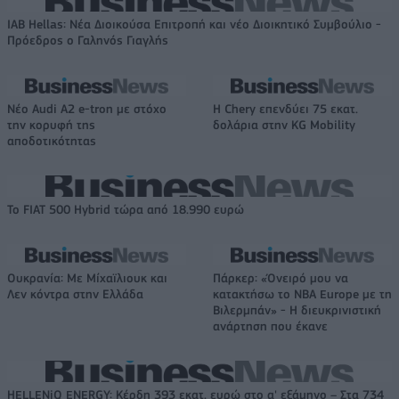
IAB Hellas: Νέα Διοικούσα Επιτροπή και νέο Διοικητικό Συμβούλιο -
Πρόεδρος ο Γαληνός Γιαγλής
Νέο Audi A2 e-tron με στόχο
Η Chery επενδύει 75 εκατ.
την κορυφή της
δολάρια στην KG Mobility
αποδοτικότητας
Το FIAT 500 Hybrid τώρα από 18.990 ευρώ
Ουκρανία: Με Μίχαϊλιουκ και
Πάρκερ: «Όνειρό μου να
Λεν κόντρα στην Ελλάδα
κατακτήσω το ΝΒΑ Europe με τη
Βιλερμπάν» - Η διευκρινιστική
ανάρτηση που έκανε
HELLENiQ ENERGY: Κέρδη 393 εκατ. ευρώ στο α' εξάμηνο – Στα 734