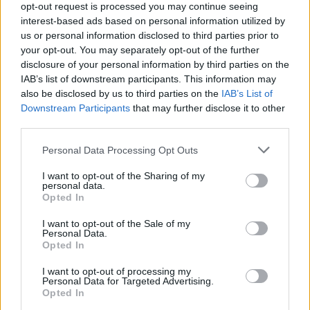
πύλες του σε όλους
opt-out request is processed you may continue seeing
interest-based ads based on personal information utilized by
us or personal information disclosed to third parties prior to
your opt-out. You may separately opt-out of the further
ESG Report 2025: Πώς η ΑΒ Βασιλόπουλος μετατρέπει τη
disclosure of your personal information by third parties on the
βιωσιμότητα σε καθημερινή πράξη
IAB’s list of downstream participants. This information may
also be disclosed by us to third parties on the
IAB’s List of
Downstream Participants
that may further disclose it to other
third parties.
ΠΕΡΙΣΣΌΤΕΡΑ ΣΕ ΑΥΤΉ ΤΗΝ ΚΑΤΗΓΟΡΊΑ
Personal Data Processing Opt Outs
I want to opt-out of the Sharing of my
personal data.
Opted In
I want to opt-out of the Sale of my
Personal Data.
Opted In
I want to opt-out of processing my
Personal Data for Targeted Advertising.
Κατρούγκαλος: "Η Ελλάδα
Κώστας Μπακογιάννης:
Opted In
κόμβος μεταξύ της
Πότε θα ανακοινώσει