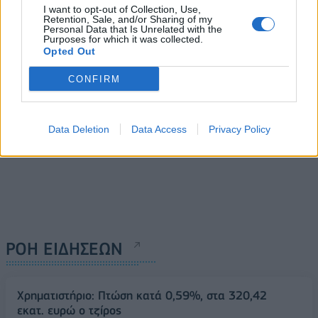
Ευρώπης και του αραβικού
επίσημα την υποψηφιότητά
I want to opt-out of Collection, Use,
κόσμου"
του για το δήμο Αθηναίων
Retention, Sale, and/or Sharing of my
Personal Data that Is Unrelated with the
Purposes for which it was collected.
29/10/2018 - 02:00
29/10/2018 - 02:00
Opted Out
CONFIRM
Data Deletion
Data Access
Privacy Policy
ΡΟΗ ΕΙΔΗΣΕΩΝ
Χρηματιστήριο: Πτώση κατά 0,59%, στα 320,42
εκατ. ευρώ ο τζίρος