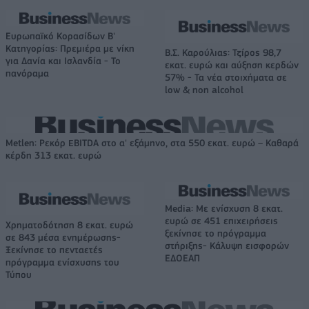
Ευρωπαϊκό Κορασίδων Β'
Κατηγορίας: Πρεμιέρα με νίκη
Β.Σ. Καρούλιας: Τζίρος 98,7
για Δανία και Ισλανδία - Το
εκατ. ευρώ και αύξηση κερδών
πανόραμα
57% - Τα νέα στοιχήματα σε
low & non alcohol
Metlen: Ρεκόρ EBITDA στο α' εξάμηνο, στα 550 εκατ. ευρώ – Καθαρά
κέρδη 313 εκατ. ευρώ
Media: Με ενίσχυση 8 εκατ.
ευρώ σε 451 επιχειρήσεις
Χρηματοδότηση 8 εκατ. ευρώ
ξεκίνησε το πρόγραμμα
σε 843 μέσα ενημέρωσης-
στήριξης- Κάλυψη εισφορών
Ξεκίνησε το πενταετές
ΕΔΟΕΑΠ
πρόγραμμα ενίσχυσης του
Τύπου