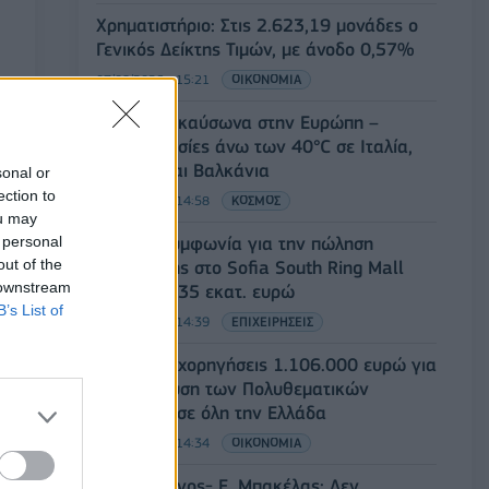
Χρηματιστήριο: Στις 2.623,19 μονάδες ο
Γενικός Δείκτης Τιμών, με άνοδο 0,57%
07/08/2026 - 15:21
ΟΙΚΟΝΟΜΙΑ
Νέο κύμα καύσωνα στην Ευρώπη –
Θερμοκρασίες άνω των 40°C σε Ιταλία,
Ισπανία και Βαλκάνια
sonal or
ection to
07/08/2026 - 14:58
ΚΟΣΜΟΣ
ou may
 personal
Fourlis: Συμφωνία για την πώληση
out of the
συμμετοχής στο Sofia South Ring Mall
 downstream
έναντι 49,35 εκατ. ευρώ
B’s List of
07/08/2026 - 14:39
ΕΠΙΧΕΙΡΗΣΕΙΣ
ΥΠΠΟ: Επιχορηγήσεις 1.106.000 ευρώ για
την ενίσχυση των Πολυθεματικών
Φεστιβάλ σε όλη την Ελλάδα
07/08/2026 - 14:34
ΟΙΚΟΝΟΜΙΑ
Άρειος Πάγος- Ε. Μπακέλας: Δεν