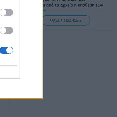
ανασύρεται από το αρχείο η υπόθεση των
υποκλοπών
07/08/2026 - 14:11
ΕΛΛΑΔΑ
ΟΛΕΣ ΟΙ ΕΙΔΗΣΕΙΣ
Σαουδική Αραβία, Τουρκία και Πακιστάν
υπογράφουν κοινή αμυντική συμφωνία
07/08/2026 - 13:47
ΚΟΣΜΟΣ