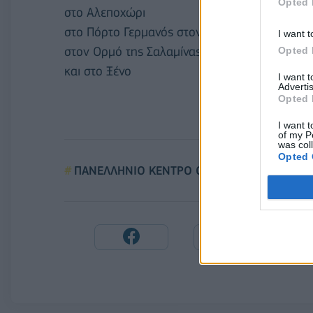
Opted 
στο Αλεποχώρι
στο Πόρτο Γερμανός στον Άγιο Νικόλαο
I want t
στον Ορμό της Σαλαμίνας
Opted 
και στο Ξένο
I want 
Advertis
Opted 
I want t
of my P
was col
Opted 
ΠΑΝΕΛΛΗΝΙΟ ΚΕΝΤΡΟ ΟΙΚΟΛΟΓΙΚΩΝ ΕΡΕΥ