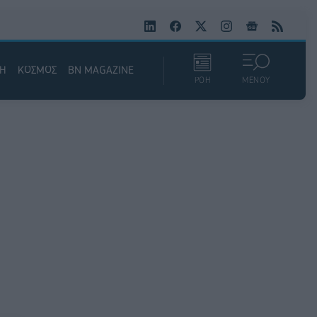
ΚΗ
ΚΟΣΜΟΣ
BN MAGAZINE
ΡΟΗ
ΜΕΝΟΥ