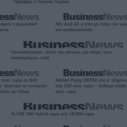
- Πρόεδρος ο Γαληνός Γιαγλής
ιορκία η ευρωπαϊκή
Νέο Audi A2 e-tron με στόχο την κο
χανία
της αποδοτικότητας
Γιαννακόπουλος: «Όταν σου ρίχνουν μια πέτρα, τους
καταστρέφεις» (vid)
 εκατ. ευρώ σε 843
Metlen: Ρεκόρ EBITDA στο α' εξάμηνο
- Ξεκίνησε το πενταετές
στα 550 εκατ. ευρώ – Καθαρά κέρδη
υσης του Τύπου
εκατ. ευρώ
Το FIAT 500 Hybrid τώρα από 18.990 ευρώ