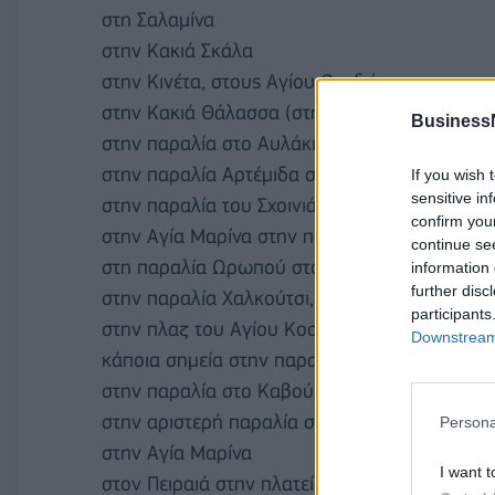
στη Σαλαμίνα
στην Κακιά Σκάλα
στην Κινέτα, στους Αγίου Θεοδώρους
στην Κακιά Θάλασσα (στην παραλία Κερατέας
Business
στην παραλία στο Αυλάκι στο Πόρτο Ράφτη
στην παραλία Αρτέμιδα στη Λούτσα
If you wish 
sensitive in
στην παραλία του Σχοινιά
confirm you
στην Αγία Μαρίνα στην παραλία Ειρήνης
continue se
στη παραλία Ωρωπού στο Φάρο και στην πα
information 
further disc
στην παραλία Χαλκούτσι, στο Δήλεσι (στην αρ
participants
στην πλαζ του Αγίου Κοσμά
Downstream 
κάποια σημεία στην παραλία Γλυφάδας και τη
στην παραλία στο Καβούρι
στην αριστερή παραλία στον Φλοίσβο
Persona
στην Αγία Μαρίνα
I want t
στον Πειραιά στην πλατεία Αλεξάνδρας