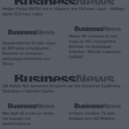
Metlen: Ρεκόρ EBITDA στο α' εξάμηνο, στα 550 εκατ. ευρώ – Καθαρά
κέρδη 313 εκατ. ευρώ
Media: Με ενίσχυση 8 εκατ.
ευρώ σε 451 επιχειρήσεις
Χρηματοδότηση 8 εκατ. ευρώ
ξεκίνησε το πρόγραμμα
σε 843 μέσα ενημέρωσης-
στήριξης- Κάλυψη εισφορών
Ξεκίνησε το πενταετές
ΕΔΟΕΑΠ
πρόγραμμα ενίσχυσης του
Τύπου
IAB Hellas: Νέα Διοικούσα Επιτροπή και νέο Διοικητικό Συμβούλιο -
Πρόεδρος ο Γαληνός Γιαγλής
Νέο Audi A2 e-tron με στόχο
Η Chery επενδύει 75 εκατ.
την κορυφή της
δολάρια στην KG Mobility
αποδοτικότητας