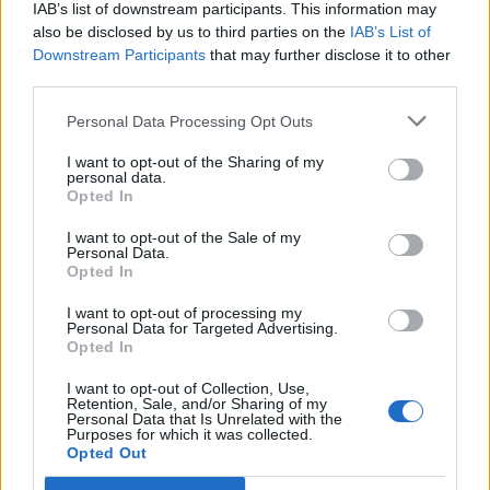
IAB’s list of downstream participants. This information may
also be disclosed by us to third parties on the
IAB’s List of
Downstream Participants
that may further disclose it to other
third parties.
Personal Data Processing Opt Outs
Φάμελλος: Στόχος το νέο
I want to opt-out of the Sharing of my
μοντέλο της «βιώσιμης
Περιφέρεια Αττικής: Στην
personal data.
πόλης
κλιματική αλλαγή
Opted In
οφείλονται οι πλημμύρες
27/06/2018 - 03:00
I want to opt-out of the Sale of my
στην Μάνδρα
Personal Data.
Opted In
27/06/2018 - 03:00
I want to opt-out of processing my
Personal Data for Targeted Advertising.
Opted In
I want to opt-out of Collection, Use,
Retention, Sale, and/or Sharing of my
Personal Data that Is Unrelated with the
Purposes for which it was collected.
Opted Out