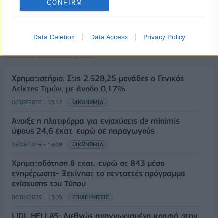
CONFIRM
Data Deletion
Data Access
Privacy Policy
ΡΟΗ ΕΙΔΗΣΕΩΝ
Χρηματιστήριο: Στις 2.628,25 μονάδες ο Γενικός
Δείκτης Τιμών, με άνοδο 0,17%
06/08/2026 - 13:17
ΟΙΚΟΝΟΜΙΑ
Άνοιξε η πλατφόρμα για ενισχύσεις de minimis
ύψους 24,6 εκατ. ευρώ σε παραγωγούς
06/08/2026 - 13:08
ΟΙΚΟΝΟΜΙΑ
Χρηματοδότηση 8 εκατ. ευρώ σε 843 μέσα
ενημέρωσης- Ξεκίνησε το πενταετές πρόγραμμα
ενίσχυσης του Τύπου
06/08/2026 - 13:05
ΕΠΙΧΕΙΡΗΣΕΙΣ
LIDL HELLAS: Διεθνώς αναγνωρισμένα κρασιά στην