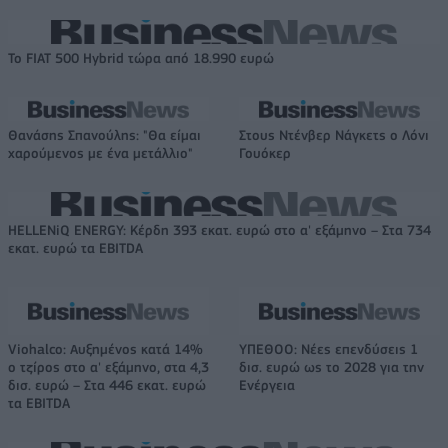
Το FIAT 500 Hybrid τώρα από 18.990 ευρώ
Θανάσης Σπανούλης: "Θα είμαι
Στους Ντένβερ Νάγκετς ο Λόνι
χαρούμενος με ένα μετάλλιο"
Γουόκερ
HELLENiQ ENERGY: Κέρδη 393 εκατ. ευρώ στο α' εξάμηνο – Στα 734
εκατ. ευρώ τα EBITDA
Viohalco: Αυξημένος κατά 14%
ΥΠΕΘΟΟ: Νέες επενδύσεις 1
ο τζίρος στο α' εξάμηνο, στα 4,3
δισ. ευρώ ως το 2028 για την
δισ. ευρώ – Στα 446 εκατ. ευρώ
Ενέργεια
τα EBITDA