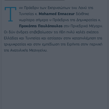
Τ
ον Πρόεδρο των Εκπροσώπων του Λαού της
Τυνησίας κ.
Μohamed Ennaceur
δέχθηκε
νωρίτερα σήμερα ο Πρόεδρος της Δημοκρατίας κ.
Προκόπης Παυλόπουλος
στο Προεδρικό Μέγαρο.
Οι δύο άνδρες επιβεβαίωσαν τις ήδη πολύ καλές σχέσεις
Ελλάδας και Τυνησίας και εστίασαν στην καταπολέμηση της
τρομοκρατίας και στην εμπέδωση της Ειρήνης στην περιοχή
της Ανατολικής Μεσογείου.