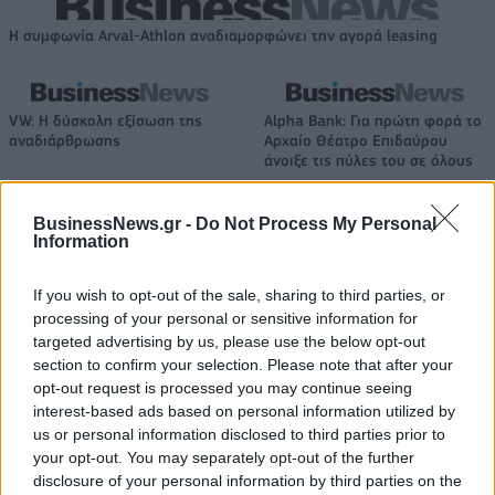
Η συμφωνία Arval-Athlon αναδιαμορφώνει την αγορά leasing
VW: Η δύσκολη εξίσωση της
Alpha Bank: Για πρώτη φορά το
αναδιάρθρωσης
Αρχαίο Θέατρο Επιδαύρου
άνοιξε τις πύλες του σε όλους
BusinessNews.gr -
Do Not Process My Personal
Information
ESG Report 2025: Πώς η ΑΒ Βασιλόπουλος μετατρέπει τη
βιωσιμότητα σε καθημερινή πράξη
If you wish to opt-out of the sale, sharing to third parties, or
processing of your personal or sensitive information for
targeted advertising by us, please use the below opt-out
Stoiximan: «Πού ήσουν;» στις μεγάλες στιγμές του Ολυμπιακού
section to confirm your selection. Please note that after your
opt-out request is processed you may continue seeing
interest-based ads based on personal information utilized by
us or personal information disclosed to third parties prior to
your opt-out. You may separately opt-out of the further
ΠΕΡΙΣΣΌΤΕΡΑ ΣΕ ΑΥΤΉ ΤΗΝ ΚΑΤΗΓΟΡΊΑ
disclosure of your personal information by third parties on the