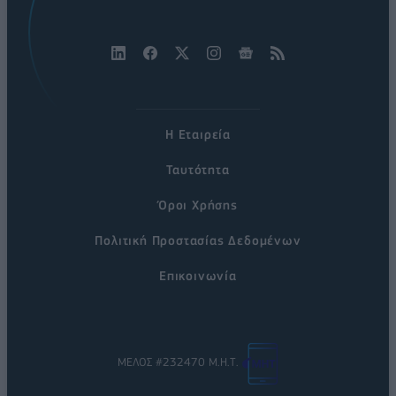
Η Εταιρεία
Ταυτότητα
Όροι Χρήσης
Πολιτική Προστασίας Δεδομένων
Επικοινωνία
ΜΕΛΟΣ #232470 Μ.Η.Τ.