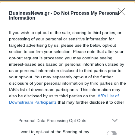
BusinessNews.gr -
Do Not Process My Personal
ESG Report 2025: Πώς η ΑΒ Βασιλόπουλος μετατρέπει τη
Information
βιωσιμότητα σε καθημερινή πράξη
If you wish to opt-out of the sale, sharing to third parties, or
processing of your personal or sensitive information for
targeted advertising by us, please use the below opt-out
Stoiximan: «Πού ήσουν;» στις μεγάλες στιγμές του Ολυμπιακού
section to confirm your selection. Please note that after your
opt-out request is processed you may continue seeing
interest-based ads based on personal information utilized by
us or personal information disclosed to third parties prior to
your opt-out. You may separately opt-out of the further
ΠΕΡΙΣΣΌΤΕΡΑ ΣΕ ΑΥΤΉ ΤΗΝ ΚΑΤΗΓΟΡΊΑ
disclosure of your personal information by third parties on the
IAB’s list of downstream participants. This information may
also be disclosed by us to third parties on the
IAB’s List of
Downstream Participants
that may further disclose it to other
third parties.
Personal Data Processing Opt Outs
Έτινγκερ: Εργαζόμαστε για
τη παραμονή της Ελλάδας
I want to opt-out of the Sharing of my
Ρέντσι: Η Ιταλία είναι