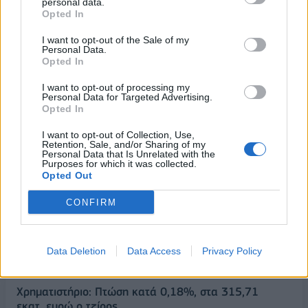
personal data.
στην Ευρωζώνη
γέφυρα μεταξύ Ελλάδας
Opted In
και των άκαμπτων χωρών
20/02/2015 - 02:00
I want to opt-out of the Sale of my
20/02/2015 - 02:00
Personal Data.
Opted In
I want to opt-out of processing my
Personal Data for Targeted Advertising.
Opted In
I want to opt-out of Collection, Use,
Retention, Sale, and/or Sharing of my
Personal Data that Is Unrelated with the
Purposes for which it was collected.
Opted Out
CONFIRM
ΡΟΗ ΕΙΔΗΣΕΩΝ
Data Deletion
Data Access
Privacy Policy
Χρηματιστήριο: Πτώση κατά 0,18%, στα 315,71
εκατ. ευρώ ο τζίρος