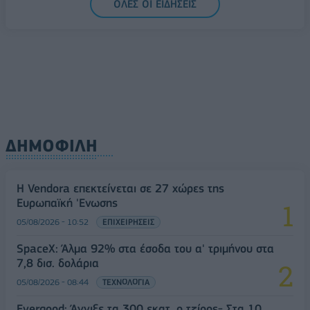
ΟΛΕΣ ΟΙ ΕΙΔΗΣΕΙΣ
ΔΗΜΟΦΙΛΗ
Η Vendora επεκτείνεται σε 27 χώρες της
Ευρωπαϊκή 'Ενωσης
05/08/2026 - 10:52
ΕΠΙΧΕΙΡΗΣΕΙΣ
SpaceX: Άλμα 92% στα έσοδα του α' τριμήνου στα
7,8 δισ. δολάρια
05/08/2026 - 08:44
ΤΕΧΝΟΛΟΓΙΑ
Evergood: Άγγιξε τα 300 εκατ. ο τζίρος- Στα 10