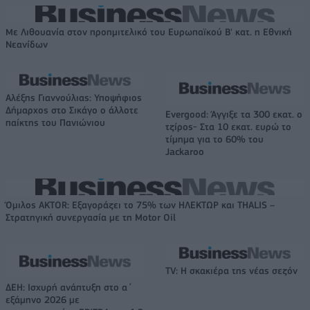
Με Λιθουανία στον προημιτελικό του Ευρωπαϊκού Β' κατ. η Εθνική
Νεανίδων
Αλέξης Γιαννούλιας: Υποψήφιος
Δήμαρχος στο Σικάγο ο άλλοτε
Evergood: Άγγιξε τα 300 εκατ. ο
παίκτης του Πανιώνιου
τζίρος- Στα 10 εκατ. ευρώ το
τίμημα για το 60% του
Jackaroo
Όμιλος AKTOR: Εξαγοράζει το 75% των ΗΛΕΚΤΩΡ και THALIS –
Στρατηγική συνεργασία με τη Motor Oil
TV: Η σκακιέρα της νέας σεζόν
ΔΕΗ: Ισχυρή ανάπτυξη στο α΄
εξάμηνο 2026 με