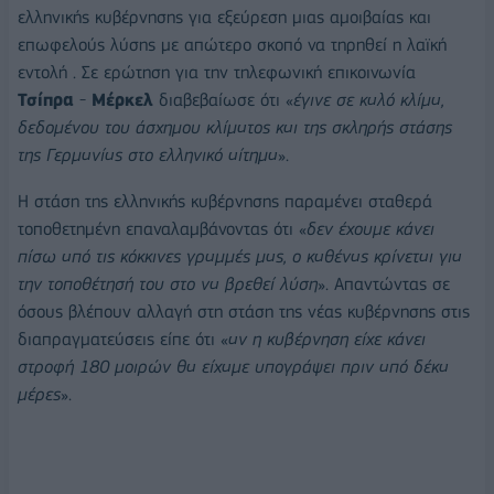
ελληνικής κυβέρνησης για εξεύρεση μιας αμοιβαίας και
επωφελούς λύσης με απώτερο σκοπό να τηρηθεί η λαϊκή
εντολή . Σε ερώτηση για την τηλεφωνική επικοινωνία
Τσίπρα
-
Μέρκελ
διαβεβαίωσε ότι «
έγινε σε καλό κλίμα,
δεδομένου του άσχημου κλίματος και της σκληρής στάσης
της Γερμανίας στο ελληνικό αίτημα
».
Η στάση της ελληνικής κυβέρνησης παραμένει σταθερά
τοποθετημένη επαναλαμβάνοντας ότι «
δεν έχουμε κάνει
πίσω από τις κόκκινες γραμμές μας, ο καθένας κρίνεται για
την τοποθέτησή του στο να βρεθεί λύση
». Απαντώντας σε
όσους βλέπουν αλλαγή στη στάση της νέας κυβέρνησης στις
διαπραγματεύσεις είπε ότι «
αν η κυβέρνηση είχε κάνει
στροφή 180 μοιρών θα είχαμε υπογράψει πριν από δέκα
μέρες
».