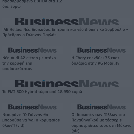
προσαρμοσμένο EBITDA στα 1,2
δισ. ευρώ
IAB Hellas: Νέα Διοικούσα Επιτροπή και νέο Διοικητικό Συμβούλιο -
Πρόεδρος ο Γαληνός Γιαγλής
Νέο Audi A2 e-tron με στόχο
Η Chery επενδύει 75 εκατ.
την κορυφή της
δολάρια στην KG Mobility
αποδοτικότητας
Το FIAT 500 Hybrid τώρα από 18.990 ευρώ
Ντουράντ: "Ο Γιάννης θα
Οι διακοπές των Γάλλων του
μπορούσε να 'ναι ο κορυφαίος
Παναθηναϊκού με τέσσερις
όλων"! (vid)
συμπατριώτες τους στη Μύκονο
(pic)