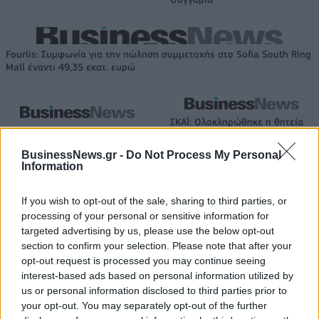
Fourlis: Συμφωνία για την πώληση συμμετοχής στο Sofia South Ring
Mall έναντι 49,35 εκατ. ευρώ
ΣΚΑΪ: Ολοκληρώθηκε η θητεία
του Γρηγόρη Δημητριάδη - Ο
Χρηματιστήριο Αθηνών:
Γιάννης Αλαφούζος επιστρέφει
Εβδομαδιαία άνοδος 1,76%,
BusinessNews.gr -
Do Not Process My Personal
στη θέση του CEO
κέρδη 23,31% από τις αρχές
Information
του έτους
If you wish to opt-out of the sale, sharing to third parties, or
processing of your personal or sensitive information for
targeted advertising by us, please use the below opt-out
Media: Με ενίσχυση 8 εκατ. ευρώ σε 451 επιχειρήσεις ξεκίνησε το
πρόγραμμα στήριξης- Κάλυψη εισφορών ΕΔΟΕΑΠ
section to confirm your selection. Please note that after your
opt-out request is processed you may continue seeing
interest-based ads based on personal information utilized by
us or personal information disclosed to third parties prior to
Η Toyota φέρνει νέα γενιά
Σε κινεζική… πολιορκία η
your opt-out. You may separately opt-out of the further
μπαταριών για τα υβριδικά της
ευρωπαϊκή