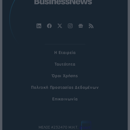
Η Εταιρεία
Ταυτότητα
Όροι Χρήσης
Πολιτική Προστασίας Δεδομένων
Επικοινωνία
ΜΕΛΟΣ #232470 Μ.Η.Τ.