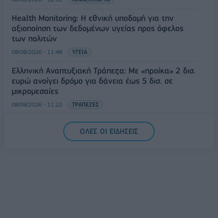
Health Monitoring: Η εθνική υποδομή για την
αξιοποίηση των δεδομένων υγείας προς όφελος
των πολιτών
08/08/2026 - 11:48
ΥΓΕΙΑ
Ελληνική Αναπτυξιακή Τράπεζα: Με «προίκα» 2 δισ.
ευρώ ανοίγει δρόμο για δάνεια έως 5 δισ. σε
μικρομεσαίες
08/08/2026 - 11:22
ΤΡΑΠΕΖΕΣ
5G παντού, 6G στον ορίζοντα: Πού βρίσκεται η
ΟΛΕΣ ΟΙ ΕΙΔΗΣΕΙΣ
Ελλάδα στη μεγάλη τεχνολογική μετάβαση
08/08/2026 - 10:54
ΤΕΧΝΟΛΟΓΙΑ