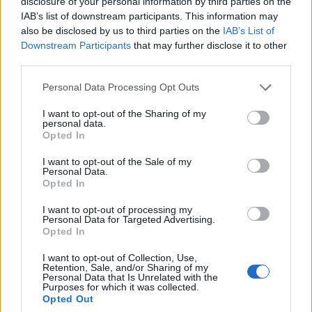
disclosure of your personal information by third parties on the
αυτοκινητοβιομηχανία
IAB’s list of downstream participants. This information may
also be disclosed by us to third parties on the
IAB’s List of
Downstream Participants
that may further disclose it to other
third parties.
Νέο Audi A2 e-tron με στόχο την κορυφή της αποδοτικότητας
Personal Data Processing Opt Outs
I want to opt-out of the Sharing of my
Μισιακός: «Ο προπονητής είναι
Ο Γιάννης Αγραβάνης στον Βίκο
personal data.
υπεύθυνος και αναλαμβάνω την
Ιωαννίνων
Opted In
ευθύνη»
I want to opt-out of the Sale of my
Personal Data.
Opted In
Ελληνική Αναπτυξιακή Τράπεζα: Με «προίκα» 2 δισ. ευρώ ανοίγει
δρόμο για δάνεια έως 5 δισ. σε μικρομεσαίες
I want to opt-out of processing my
Personal Data for Targeted Advertising.
Opted In
I want to opt-out of Collection, Use,
Retention, Sale, and/or Sharing of my
Β.Σ. Καρούλιας: Τζίρος 98,7
Deloitte Ελλάδος:
Personal Data that Is Unrelated with the
Purposes for which it was collected.
εκατ. ευρώ και αύξηση κερδών
Χρηματοοικονομικός
Opted Out
57% - Τα νέα στοιχήματα σε
σύμβουλος της ΔΕΗ για την