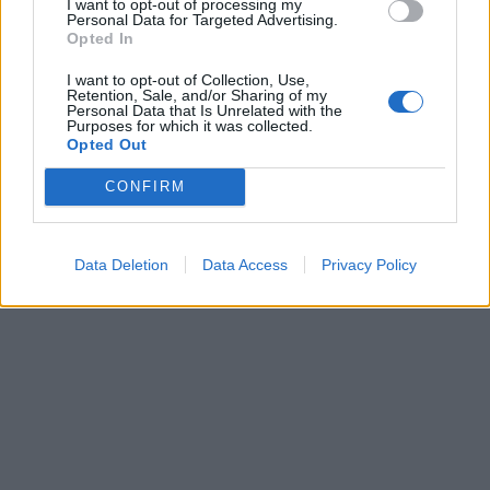
I want to opt-out of processing my
Personal Data for Targeted Advertising.
Opted In
I want to opt-out of Collection, Use,
Retention, Sale, and/or Sharing of my
Personal Data that Is Unrelated with the
Αύριο θα πιστωθεί το
Αύξηση 11% των
Purposes for which it was collected.
κοινωνικό μέρισμα στους
ηλεκτρονικών αγορών
Opted Out
λογαριασμούς 1.320.000
στην Ελλάδα- Τι ψωνίζουν
δικαιούχων
οι Έλληνες
CONFIRM
14/12/2017 - 02:00
14/12/2017 - 02:00
Data Deletion
Data Access
Privacy Policy