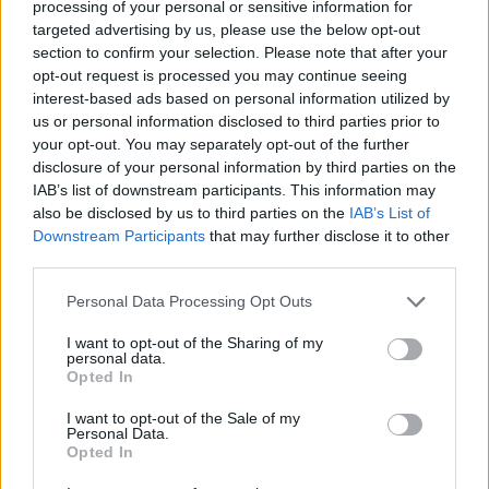
processing of your personal or sensitive information for
Το FIAT 500 Hybrid τώρα από
Ατρόμητος και Novibet
targeted advertising by us, please use the below opt-out
18.990 ευρώ
συνεχίζουν μαζί: Ανανέωση της
section to confirm your selection. Please note that after your
συνεργασίας τους μέχρι το
opt-out request is processed you may continue seeing
2028
interest-based ads based on personal information utilized by
us or personal information disclosed to third parties prior to
your opt-out. You may separately opt-out of the further
18η συνεχόμενη χρονιά για τον ΟΤΕ στη διεθνή σειρά δεικτών
disclosure of your personal information by third parties on the
FTSE4Good
IAB’s list of downstream participants. This information may
also be disclosed by us to third parties on the
IAB’s List of
Downstream Participants
that may further disclose it to other
third parties.
Alpha Bank: Για πρώτη φορά το Αρχαίο Θέατρο Επιδαύρου άνοιξε τις
πύλες του σε όλους
Personal Data Processing Opt Outs
I want to opt-out of the Sharing of my
personal data.
Opted In
ΠΕΡΙΣΣΌΤΕΡΑ ΣΕ ΑΥΤΉ ΤΗΝ ΚΑΤΗΓΟΡΊΑ
I want to opt-out of the Sale of my
Personal Data.
Opted In