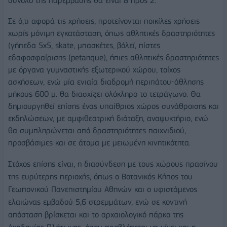
σύνολο της παρέμβασης θα είναι 8 προς 2.
Σε ό,τι αφορά τις χρήσεις, προτείνονται ποικίλες χρήσεις
χωρίς μόνιμη εγκατάσταση, όπως αθλητικές δραστηριότητες
(γήπεδα 5x5, skate, μπασκέτες, βόλεϊ, πίστες
εδαφοσφαίρισης (petanque), ήπιες αθλητικές δραστηριότητες
με όργανα γυμναστικής εξωτερικού χώρου, τοίχος
ασκήσεων, ενώ μία ενιαία διαδρομή περιπάτου-άθλησης
μήκους 600 μ. θα διασχίζει ολόκληρο το τετράγωνο. Θα
δημιουργηθεί επίσης ένας υπαίθριος χώρος συνάθροισης και
εκδηλώσεων, με αμφιθεατρική διάταξη, αναψυκτήριο, ενώ
θα συμπληρώνεται από δραστηριότητες παιχνιδιού,
προσβάσιμες και σε άτομα με μειωμένη κινητικότητα.
Στόχος επίσης είναι, η διασύνδεση με τους χώρους πρασίνου
της ευρύτερης περιοχής, όπως ο Βοτανικός Κήπος του
Γεωπονικού Πανεπιστημίου Αθηνών και ο υφιστάμενος
ελαιώνας εμβαδού 5,6 στρεμμάτων, ενώ σε κοντινή
απόσταση βρίσκεται και το αρχαιολογικό πάρκο της