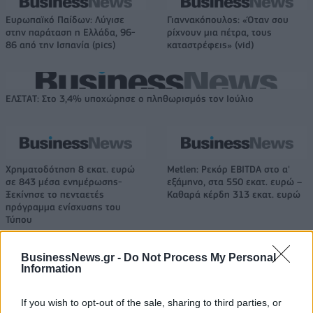
Ευρωπαϊκό Παίδων: Λύγισε
Γιαννακόπουλος: «Όταν σου
στην παράταση η Ελλάδα, 96-
ρίχνουν μια πέτρα, τους
86 από την Ισπανία (pics)
καταστρέφεις» (vid)
ΕΛΣΤΑΤ: Στο 3,4% υποχώρησε ο πληθωρισμός τον Ιούλιο
Χρηματοδότηση 8 εκατ. ευρώ
Metlen: Ρεκόρ EBITDA στο α'
σε 843 μέσα ενημέρωσης-
εξάμηνο, στα 550 εκατ. ευρώ –
Ξεκίνησε το πενταετές
Καθαρά κέρδη 313 εκατ. ευρώ
πρόγραμμα ενίσχυσης του
Τύπου
BusinessNews.gr -
Do Not Process My Personal
Information
Η Chery επενδύει 75 εκατ. δολάρια στην KG Mobility
If you wish to opt-out of the sale, sharing to third parties, or