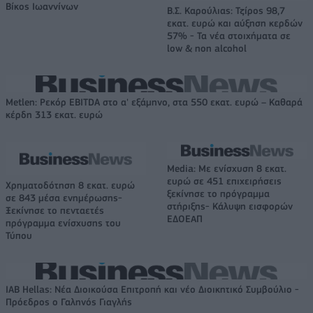
Βίκος Ιωαννίνων
Β.Σ. Καρούλιας: Τζίρος 98,7
εκατ. ευρώ και αύξηση κερδών
57% - Τα νέα στοιχήματα σε
low & non alcohol
Metlen: Ρεκόρ EBITDA στο α' εξάμηνο, στα 550 εκατ. ευρώ – Καθαρά
κέρδη 313 εκατ. ευρώ
Media: Με ενίσχυση 8 εκατ.
ευρώ σε 451 επιχειρήσεις
Χρηματοδότηση 8 εκατ. ευρώ
ξεκίνησε το πρόγραμμα
σε 843 μέσα ενημέρωσης-
στήριξης- Κάλυψη εισφορών
Ξεκίνησε το πενταετές
ΕΔΟΕΑΠ
πρόγραμμα ενίσχυσης του
Τύπου
IAB Hellas: Νέα Διοικούσα Επιτροπή και νέο Διοικητικό Συμβούλιο -
Πρόεδρος ο Γαληνός Γιαγλής