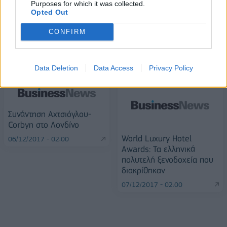
Purposes for which it was collected.
Opted Out
CONFIRM
ΠΕΡΙΣΣΌΤΕΡΑ ΣΕ ΑΥΤΉ ΤΗΝ ΚΑΤΗΓΟΡΊΑ
Data Deletion
Data Access
Privacy Policy
Συνάντηση Αχτσιόγλου-
Corbyn στο Λονδίνο
World Luxury Hotel
06/12/2017 - 02:00
Awards: Τα ελληνικά
πολυτελή ξενοδοχεία που
διακρίθηκαν
07/12/2017 - 02:00