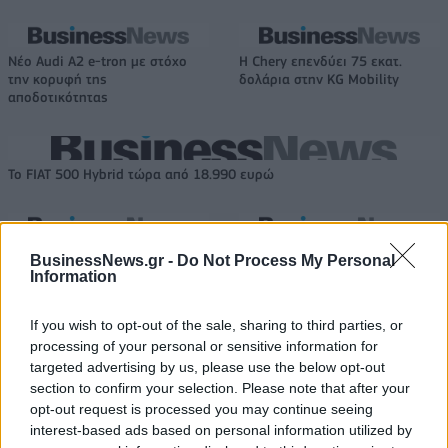
Νέο Audi A2 e-tron με στόχο
Η Chery επενδύει 75 εκατ.
την κορυφή της
δολάρια στην KG Mobility
αποδοτικότητας
Το FIAT 500 Hybrid τώρα από 18.990 ευρώ
Θανάσης Σπανούλης: "Θα είμαι
Στους Ντένβερ Νάγκετς ο Λόνι
BusinessNews.gr -
Do Not Process My Personal
χαρούμενος με ένα μετάλλιο"
Γουόκερ
Information
If you wish to opt-out of the sale, sharing to third parties, or
processing of your personal or sensitive information for
HELLENiQ ENERGY: Κέρδη 393 εκατ. ευρώ στο α' εξάμηνο – Στα 734
εκατ. ευρώ τα EBITDA
targeted advertising by us, please use the below opt-out
section to confirm your selection. Please note that after your
opt-out request is processed you may continue seeing
interest-based ads based on personal information utilized by