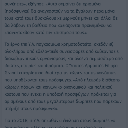
συνέπειες», εξήγησε. «Αυτό σημαίνει ότι ορισμένοι
(πρόσφυγες) θα αναγκαστούν να τα βγάλουν πέρα μόνοι
τους κατά τους δύσκολους χειμερινούς μήνες και άλλοι δε
θα λάβουν τη βοήθεια που χρειάζονται προκειμένου να
επανενταχθούν κατά την επιστροφή τους.»
Το έργο της Υ.Α. παγκοσμίως χρηματοδοτείται σχεδόν εξ
ολοκλήρου από εθελοντικές συνεισφορές από κυβερνήσεις,
διακυβερνητικούς οργανισμούς, και ολοένα περισσότερο από
ιδιώτες, εταιρίες και ιδρύματα. Ο Ύπατος Αρμοστής Filippo
Grandi ευχαρίστησε ιδιαίτερα τις χώρες και τις κοινότητες
που υποδέχονται τους πρόσφυγες. «Από πλευράς διάθεσης
χώρων, πόρων και κοινωνικο-οικονομικού και πολιτικού
κόστους που ενέχει η υποδοχή προσφύγων, πρόκειται για
ορισμένους από τους μεγαλύτερους δωρητές που παρέχουν
στήριξη στους πρόσφυγες».
Για το 2018, η Υ.Α. απευθύνει έκκληση στους δωρητές να
διατηρήσουν αλλά και να αυξήσουν τη στήριξή τους,