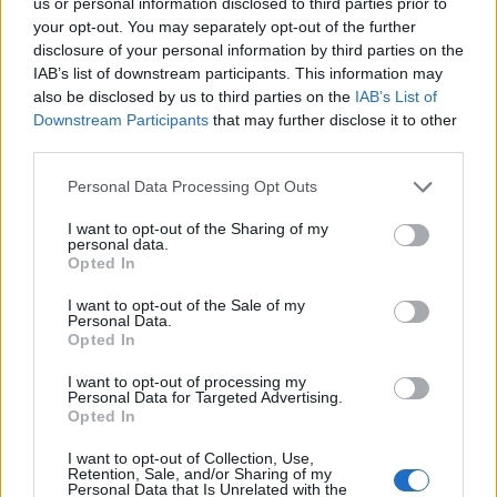
us or personal information disclosed to third parties prior to
Viohalco: Αυξημένος κατά 14%
ΥΠΕΘΟΟ: Νέες επενδύσεις 1
your opt-out. You may separately opt-out of the further
ο τζίρος στο α' εξάμηνο, στα 4,3
δισ. ευρώ ως το 2028 για την
disclosure of your personal information by third parties on the
δισ. ευρώ – Στα 446 εκατ. ευρώ
Ενέργεια
IAB’s list of downstream participants. This information may
τα EBITDA
also be disclosed by us to third parties on the
IAB’s List of
Downstream Participants
that may further disclose it to other
third parties.
Η συμφωνία Arval-Athlon αναδιαμορφώνει την αγορά leasing
Personal Data Processing Opt Outs
I want to opt-out of the Sharing of my
personal data.
VW: Η δύσκολη εξίσωση της
Alpha Bank: Για πρώτη φορά το
Opted In
αναδιάρθρωσης
Αρχαίο Θέατρο Επιδαύρου
άνοιξε τις πύλες του σε όλους
I want to opt-out of the Sale of my
Personal Data.
Opted In
ESG Report 2025: Πώς η ΑΒ Βασιλόπουλος μετατρέπει τη
I want to opt-out of processing my
βιωσιμότητα σε καθημερινή πράξη
Personal Data for Targeted Advertising.
Opted In
I want to opt-out of Collection, Use,
Retention, Sale, and/or Sharing of my
Stoiximan: «Πού ήσουν;» στις μεγάλες στιγμές του Ολυμπιακού
Personal Data that Is Unrelated with the