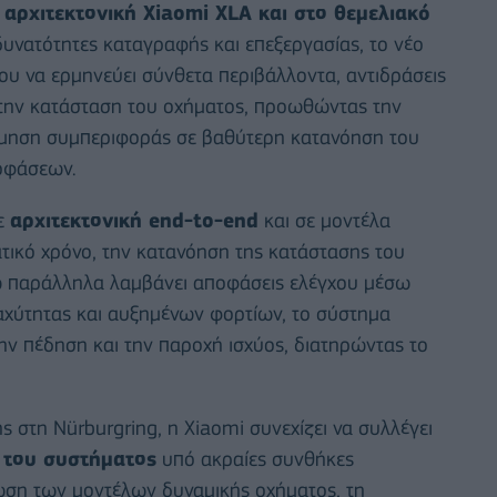
 αρχιτεκτονική Xiaomi XLA και στο θεμελιακό
υνατότητες καταγραφής και επεξεργασίας, το νέο
ου να ερμηνεύει σύνθετα περιβάλλοντα, αντιδράσεις
την κατάσταση του οχήματος, προωθώντας την
ίμηση συμπεριφοράς σε βαθύτερη κατανόηση του
οφάσεων.
σε
αρχιτεκτονική end-to-end
και σε μοντέλα
ατικό χρόνο, την κατανόηση της κατάστασης του
ώ παράλληλα λαμβάνει αποφάσεις ελέγχου μέσω
αχύτητας και αυξημένων φορτίων, το σύστημα
ην πέδηση και την παροχή ισχύος, διατηρώντας το
στη Nürburgring, η Xiaomi συνεχίζει να συλλέγει
 του συστήματος
υπό ακραίες συνθήκες
ίωση των μοντέλων δυναμικής οχήματος, τη