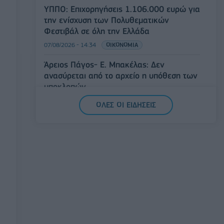
ΥΠΠΟ: Επιχορηγήσεις 1.106.000 ευρώ για
την ενίσχυση των Πολυθεματικών
Φεστιβάλ σε όλη την Ελλάδα
07/08/2026 - 14:34
ΟΙΚΟΝΟΜΙΑ
Άρειος Πάγος- Ε. Μπακέλας: Δεν
ανασύρεται από το αρχείο η υπόθεση των
υποκλοπών
07/08/2026 - 14:11
ΕΛΛΑΔΑ
ΟΛΕΣ ΟΙ ΕΙΔΗΣΕΙΣ
Σαουδική Αραβία, Τουρκία και Πακιστάν
υπογράφουν κοινή αμυντική συμφωνία
07/08/2026 - 13:47
ΚΟΣΜΟΣ