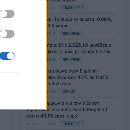
07/08/2026 - 16:11
ΕΠΙΧΕΙΡΗΣΕΙΣ
Συνάλλαγμα: Το ευρώ ενισχύεται 0,08%,
στα 1,1534 δολάρια
07/08/2026 - 15:45
ΟΙΚΟΝΟΜΙΑ
Χρηματιστήριο: Στις 2.623,19 μονάδες ο
Γενικός Δείκτης Τιμών, με άνοδο 0,57%
07/08/2026 - 15:21
ΟΙΚΟΝΟΜΙΑ
Νέο κύμα καύσωνα στην Ευρώπη –
Θερμοκρασίες άνω των 40°C σε Ιταλία,
Ισπανία και Βαλκάνια
07/08/2026 - 14:58
ΚΟΣΜΟΣ
Fourlis: Συμφωνία για την πώληση
συμμετοχής στο Sofia South Ring Mall
έναντι 49,35 εκατ. ευρώ
07/08/2026 - 14:39
ΕΠΙΧΕΙΡΗΣΕΙΣ