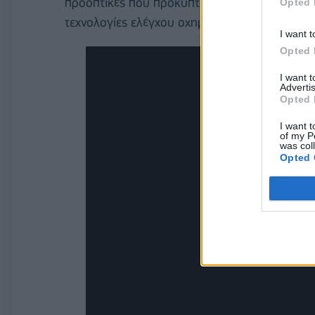
προοπτικές που προκύπτουν από τη βαθιά εν
Opted 
τεχνολογίες ελέγχου οχημάτων.
I want t
Opted 
I want 
Advertis
Opted 
I want t
of my P
was col
Opted 