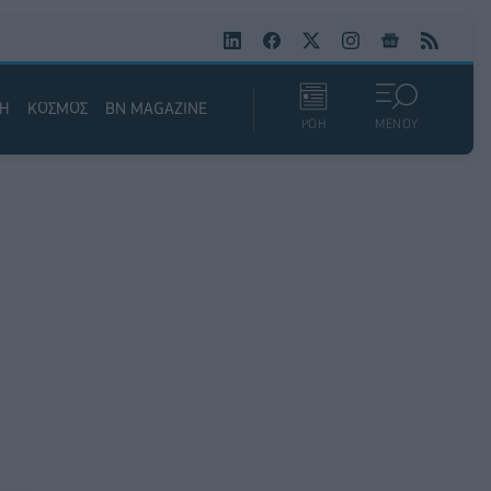
ΚΗ
ΚΟΣΜΟΣ
BN MAGAZINE
ΡΟΗ
ΜΕΝΟΥ