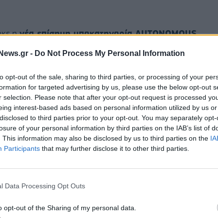
ηκε η
νέα επίσημη υποκατηγορία AUTONOMOUS
 της κατηγορίας ELECTRIC VEHICLES (Ηλεκτρικά
News.gr -
Do Not Process My Personal Information
to opt-out of the sale, sharing to third parties, or processing of your per
 GT
ολοκλήρωσε αυτόνομα όλες τις οδηγικές
formation for targeted advertising by us, please use the below opt-out s
Nordschleife, αντιμετωπίζοντας υψομετρικές
r selection. Please note that after your opt-out request is processed y
eing interest-based ads based on personal information utilized by us or
 ένα ευρύ φάσμα σύνθετων και συνεχώς
disclosed to third parties prior to your opt-out. You may separately opt-
αγνωρισμένη διεθνώς ως μία από τις πιο
losure of your personal information by third parties on the IAB’s list of
Nürburgring Nordschleife συνδυάζει τμήματα υψηλών
. This information may also be disclosed by us to third parties on the
IA
Participants
that may further disclose it to other third parties.
αι μεταβαλλόμενων επιπέδων πρόσφυσης με
ώ και δεκαετίες, η πίστα αυτή αποτελεί σημείο
ολόγηση επιδόσεων των μηχανοκίνητων οχημάτων. Το
l Data Processing Opt Outs
λοκληρωμένες δυνατότητες του συστήματος
υναμικές συνθήκες, αλλά αναδεικνύει και τις
o opt-out of the Sharing of my personal data.