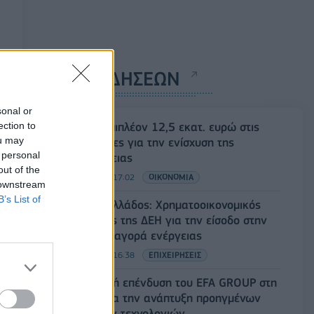
ΡΟΗ ΕΙΔΗΣΕΩΝ
sonal or
ection to
ΥΠΑΑΤ: Επιπλέον 12,5 εκατ. ευρώ στις
ou may
Περιφέρειες για την ενίσχυση της
 personal
βιοασφάλειας
out of the
07/08/2026 - 17:02
ΟΙΚΟΝΟΜΙΑ
 downstream
B’s List of
Deloitte Ελλάδος: Χρηματοοικονομικός
σύμβουλος της ΔΕΗ για την είσοδο στην
πολωνική αγορά ενέργειας
07/08/2026 - 16:38
ΕΠΙΧΕΙΡΗΣΕΙΣ
Στρατηγική επένδυση του EFA GROUP στη
Fractal για την ανάπτυξη προηγμένων
αμυντικών τεχνολογιών