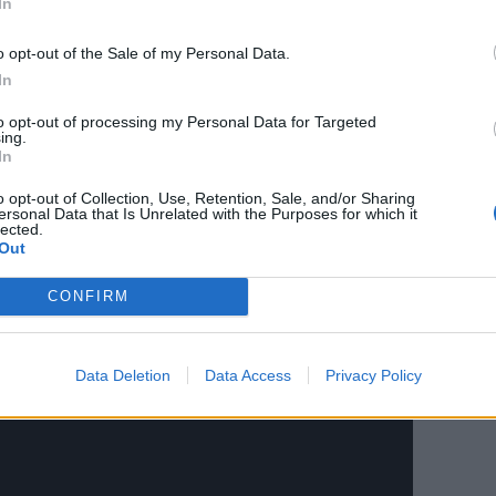
σωμάτωση της τεχνητής νοημοσύνης σε προηγμένες
In
o opt-out of the Sale of my Personal Data.
In
to opt-out of processing my Personal Data for Targeted
ing.
In
o opt-out of Collection, Use, Retention, Sale, and/or Sharing
ersonal Data that Is Unrelated with the Purposes for which it
lected.
Out
CONFIRM
Data Deletion
Data Access
Privacy Policy