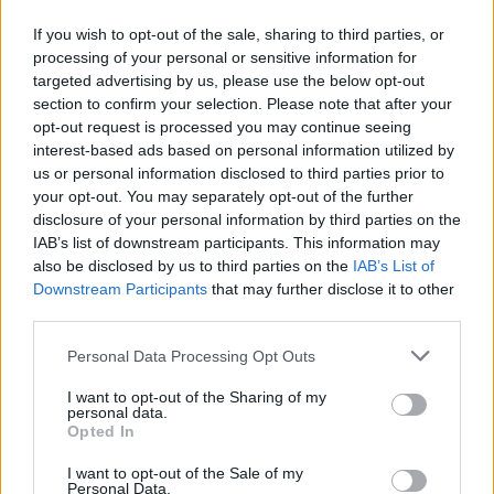
Στην παρουσίαση συμμετείχαν επίσης με ομιλίες η κ.
Jovana Jovic
, Διευθύνουσα Σύμβουλος της Volvo Car
If you wish to opt-out of the sale, sharing to third parties, or
Hellas, και ο κ.
Αλέξανδρος Κωστήρογλου,
Διευθυντής
processing of your personal or sensitive information for
targeted advertising by us, please use the below opt-out
Marketing και Επικοινωνίας της εταιρείας.
section to confirm your selection. Please note that after your
opt-out request is processed you may continue seeing
interest-based ads based on personal information utilized by
us or personal information disclosed to third parties prior to
your opt-out. You may separately opt-out of the further
VOLVO
ΗΛΕΚΤΡΟΚΙΝΗΣΗ
disclosure of your personal information by third parties on the
IAB’s list of downstream participants. This information may
VOLVO CAR HELLAS
also be disclosed by us to third parties on the
IAB’s List of
Downstream Participants
that may further disclose it to other
third parties.
Personal Data Processing Opt Outs
I want to opt-out of the Sharing of my
personal data.
Opted In
I want to opt-out of the Sale of my
Personal Data.