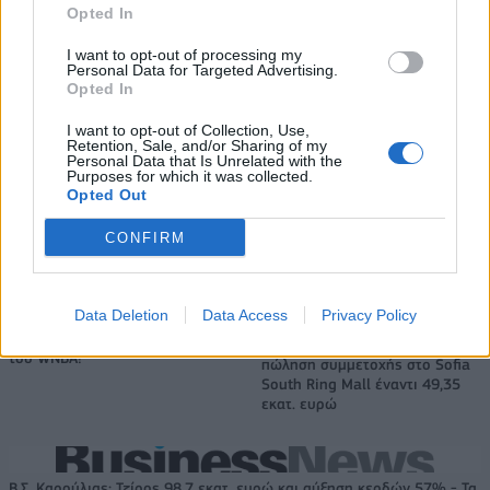
Opted In
I want to opt-out of processing my
Personal Data for Targeted Advertising.
Opted In
I want to opt-out of Collection, Use,
Retention, Sale, and/or Sharing of my
Personal Data that Is Unrelated with the
Purposes for which it was collected.
Opted Out
Έχασαν μέσα από τα χέρια τους την πρόκριση στους «4» οι
Νεάνιδες, ήττα 66-74 από τη Λιθουανία στην παράταση
CONFIRM
Data Deletion
Data Access
Privacy Policy
Ο Ένες Καντέρ θέλει να
δηλώσει συμμετοχή στο ντραφτ
Fourlis: Συμφωνία για την
του WNBA!
πώληση συμμετοχής στο Sofia
South Ring Mall έναντι 49,35
εκατ. ευρώ
Β.Σ. Καρούλιας: Τζίρος 98,7 εκατ. ευρώ και αύξηση κερδών 57% - Τα