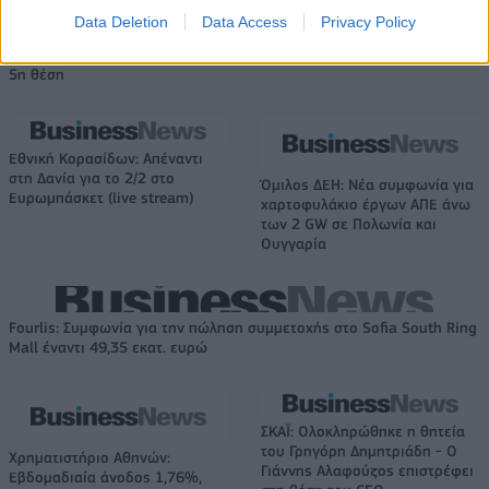
Data Deletion
Data Access
Privacy Policy
Εθνική Νεανίδων: Νίκησε 67-65 τη Βουλγαρία και θα διεκδικήσει την
5η θέση
Εθνική Κορασίδων: Απέναντι
στη Δανία για το 2/2 στο
Όμιλος ΔΕΗ: Νέα συμφωνία για
Ευρωμπάσκετ (live stream)
χαρτοφυλάκιο έργων ΑΠΕ άνω
των 2 GW σε Πολωνία και
Ουγγαρία
Fourlis: Συμφωνία για την πώληση συμμετοχής στο Sofia South Ring
Mall έναντι 49,35 εκατ. ευρώ
ΣΚΑΪ: Ολοκληρώθηκε η θητεία
του Γρηγόρη Δημητριάδη - Ο
Χρηματιστήριο Αθηνών:
Γιάννης Αλαφούζος επιστρέφει
Εβδομαδιαία άνοδος 1,76%,