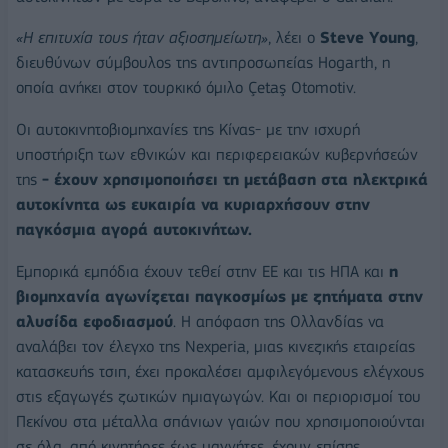
«Η επιτυχία τους ήταν αξιοσημείωτη»
, λέει ο
Steve Young
,
διευθύνων σύμβουλος της αντιπροσωπείας Hogarth, η
οποία ανήκει στον τουρκικό όμιλο Çetaş Otomotiv.
Οι αυτοκινητοβιομηχανίες της Κίνας- με την ισχυρή
υποστήριξη των εθνικών και περιφερειακών κυβερνήσεών
της
- έχουν χρησιμοποιήσει τη μετάβαση στα ηλεκτρικά
αυτοκίνητα ως ευκαιρία να κυριαρχήσουν στην
παγκόσμια αγορά αυτοκινήτων.
Εμπορικά εμπόδια έχουν τεθεί στην ΕΕ και τις ΗΠΑ και
η
βιομηχανία αγωνίζεται παγκοσμίως με ζητήματα στην
αλυσίδα εφοδιασμού
. Η απόφαση της Ολλανδίας να
αναλάβει τον έλεγχο της Nexperia, μιας κινεζικής εταιρείας
κατασκευής τσιπ, έχει προκαλέσει αμφιλεγόμενους ελέγχους
στις εξαγωγές ζωτικών ημιαγωγών. Και οι περιορισμοί του
Πεκίνου στα μέταλλα σπάνιων γαιών που χρησιμοποιούνται
σε όλα, από κινητήρες έως μαγνήτες, έχουν επίσης