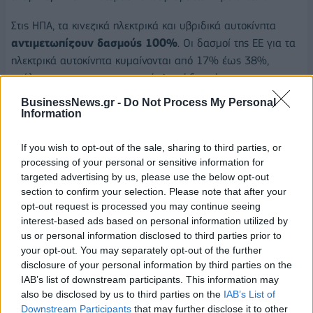
Στις ΗΠΑ, τα κινεζικά ηλεκτρικά και υβριδικά αυτοκίνητα
αντιμετωπίζουν δασμούς 100%
. Οι δασμοί της ΕΕ για τα
ηλεκτρικά αυτοκίνητα κυμαίνονται από 17% έως 38%,
ανάλογα με τον κατασκευαστή. Αυτοί δεν είναι
απαγορευτικοί και τα υβριδικά δεν περιλαμβάνονται
BusinessNews.gr -
Do Not Process My Personal
(δίνοντας ένα αντιφατικό κίνητρο στις κινεζικές
Information
αυτοκινητοβιομηχανίες να πωλούν οχήματα που εκπέμπουν
περισσότερη ρύπανση). Η Ιταλία και η Ισπανία έχουν επίσης
If you wish to opt-out of the sale, sharing to third parties, or
processing of your personal or sensitive information for
αναδειχθεί ως στόχοι για τους Κινέζους πωλητές.
targeted advertising by us, please use the below opt-out
section to confirm your selection. Please note that after your
Ωστόσο, το Ηνωμένο Βασίλειο -ένας μεγάλος εισαγωγέας
opt-out request is processed you may continue seeing
αυτοκινήτων- έχει αποφύγει την επιβολή νέων δασμών και
interest-based ads based on personal information utilized by
η κυβέρνηση επιδιώκει να εισάγει ηλεκτρικά μοντέλα,
us or personal information disclosed to third parties prior to
προκειμένου να επιτύχει τους στόχους μείωσης του
your opt-out. You may separately opt-out of the further
διοξειδίου του άνθρακα.
disclosure of your personal information by third parties on the
IAB’s list of downstream participants. This information may
also be disclosed by us to third parties on the
IAB’s List of
Downstream Participants
that may further disclose it to other