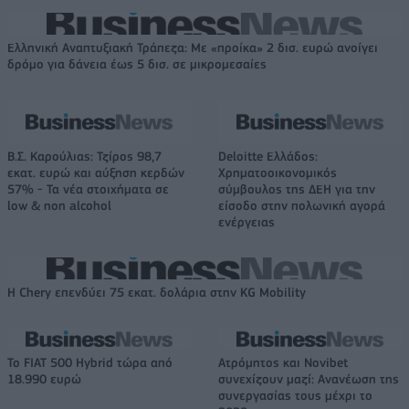
Ελληνική Αναπτυξιακή Τράπεζα: Με «προίκα» 2 δισ. ευρώ ανοίγει
δρόμο για δάνεια έως 5 δισ. σε μικρομεσαίες
Β.Σ. Καρούλιας: Τζίρος 98,7
Deloitte Ελλάδος:
εκατ. ευρώ και αύξηση κερδών
Χρηματοοικονομικός
57% - Τα νέα στοιχήματα σε
σύμβουλος της ΔΕΗ για την
low & non alcohol
είσοδο στην πολωνική αγορά
ενέργειας
Η Chery επενδύει 75 εκατ. δολάρια στην KG Mobility
Το FIAT 500 Hybrid τώρα από
Ατρόμητος και Novibet
18.990 ευρώ
συνεχίζουν μαζί: Ανανέωση της
συνεργασίας τους μέχρι το