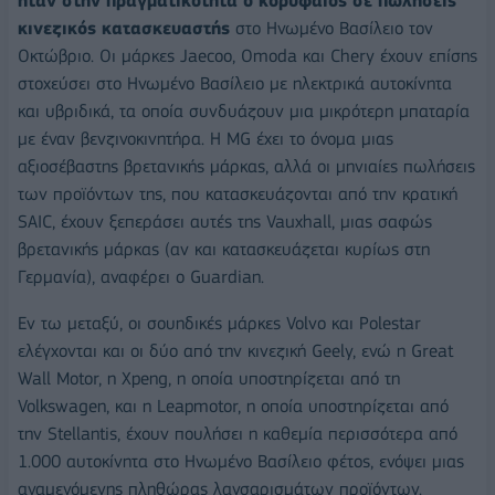
ήταν στην πραγματικότητα ο κορυφαίος σε πωλήσεις
κινεζικός κατασκευαστής
στο Ηνωμένο Βασίλειο τον
Οκτώβριο. Οι μάρκες Jaecoo, Omoda και Chery έχουν επίσης
στοχεύσει στο Ηνωμένο Βασίλειο με ηλεκτρικά αυτοκίνητα
και υβριδικά, τα οποία συνδυάζουν μια μικρότερη μπαταρία
με έναν βενζινοκινητήρα. Η MG έχει το όνομα μιας
αξιοσέβαστης βρετανικής μάρκας, αλλά οι μηνιαίες πωλήσεις
των προϊόντων της, που κατασκευάζονται από την κρατική
SAIC, έχουν ξεπεράσει αυτές της Vauxhall, μιας σαφώς
βρετανικής μάρκας (αν και κατασκευάζεται κυρίως στη
Γερμανία), αναφέρει ο Guardian.
Εν τω μεταξύ, οι σουηδικές μάρκες Volvo και Polestar
ελέγχονται και οι δύο από την κινεζική Geely, ενώ η Great
Wall Motor, η Xpeng, η οποία υποστηρίζεται από τη
Volkswagen, και η Leapmotor, η οποία υποστηρίζεται από
την Stellantis, έχουν πουλήσει η καθεμία περισσότερα από
1.000 αυτοκίνητα στο Ηνωμένο Βασίλειο φέτος, ενόψει μιας
αναμενόμενης πληθώρας λανσαρισμάτων προϊόντων.