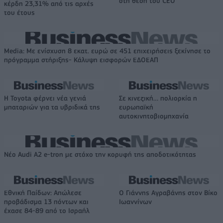
στη θέση του CEO
κέρδη 23,31% από τις αρχές
του έτους
Media: Με ενίσχυση 8 εκατ. ευρώ σε 451 επιχειρήσεις ξεκίνησε το
πρόγραμμα στήριξης- Κάλυψη εισφορών ΕΔΟΕΑΠ
Η Toyota φέρνει νέα γενιά
Σε κινεζική… πολιορκία η
μπαταριών για τα υβριδικά της
ευρωπαϊκή
αυτοκινητοβιομηχανία
Νέο Audi A2 e-tron με στόχο την κορυφή της αποδοτικότητας
Εθνική Παίδων: Απώλεσε
Ο Γιάννης Αγραβάνης στον Βίκο
προβάδισμα 13 πόντων και
Ιωαννίνων
έχασε 84-89 από το Ισραήλ