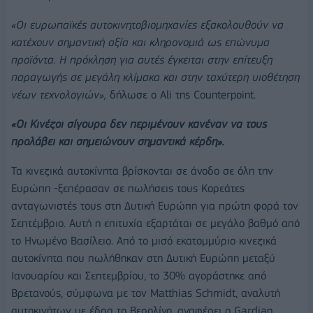
«Οι ευρωπαϊκές αυτοκινητοβιομηχανίες εξακολουθούν να
κατέχουν σημαντική αξία και κληρονομιά ως επώνυμα
προϊόντα. Η πρόκληση για αυτές έγκειται στην επίτευξη
παραγωγής σε μεγάλη κλίμακα και στην ταχύτερη υιοθέτηση
νέων τεχνολογιών»,
δήλωσε ο Ali της Counterpoint.
«Οι Κινέζοι σίγουρα δεν περιμένουν κανέναν να τους
προλάβει και σημειώνουν σημαντικά κέρδη».
Τα κινεζικά αυτοκίνητα βρίσκονται σε άνοδο σε όλη την
Ευρώπη -ξεπέρασαν σε πωλήσεις τους Κορεάτες
ανταγωνιστές τους στη Δυτική Ευρώπη για πρώτη φορά τον
Σεπτέμβριο. Αυτή η επιτυχία εξαρτάται σε μεγάλο βαθμό από
το Ηνωμένο Βασίλειο. Από το μισό εκατομμύριο κινεζικά
αυτοκίνητα που πωλήθηκαν στη Δυτική Ευρώπη μεταξύ
Ιανουαρίου και Σεπτεμβρίου, το 30% αγοράστηκε από
Βρετανούς, σύμφωνα με τον Matthias Schmidt, αναλυτή
αυτοκινήτων με έδρα το Βερολίνο, αναφέρει ο Gardian.