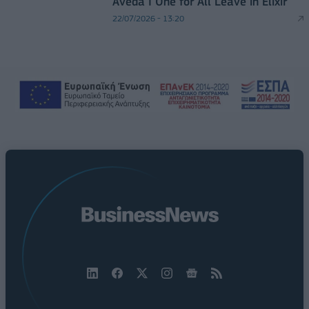
Aveda I One for All Leave in Elixir
22/07/2026 - 13:20