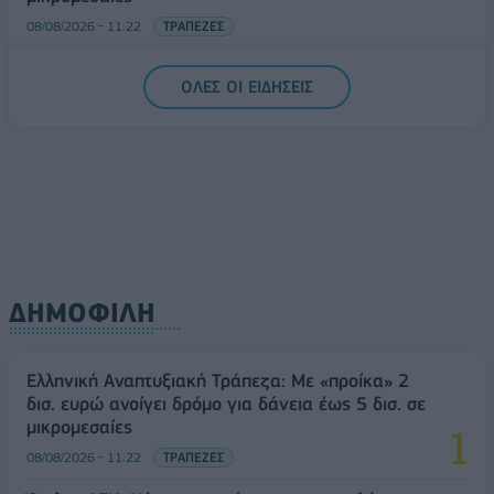
08/08/2026 - 11:22
ΤΡΑΠΕΖΕΣ
5G παντού, 6G στον ορίζοντα: Πού βρίσκεται η
ΟΛΕΣ ΟΙ ΕΙΔΗΣΕΙΣ
Ελλάδα στη μεγάλη τεχνολογική μετάβαση
08/08/2026 - 10:54
ΤΕΧΝΟΛΟΓΙΑ
ΔΗΜΟΦΙΛΗ
Ελληνική Αναπτυξιακή Τράπεζα: Με «προίκα» 2
δισ. ευρώ ανοίγει δρόμο για δάνεια έως 5 δισ. σε
μικρομεσαίες
08/08/2026 - 11:22
ΤΡΑΠΕΖΕΣ