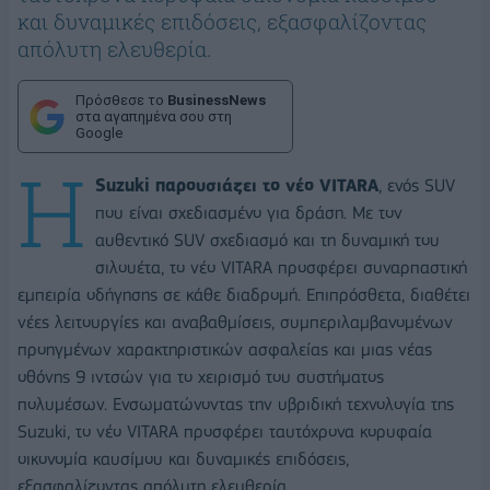
και δυναμικές επιδόσεις, εξασφαλίζοντας
απόλυτη ελευθερία.
Πρόσθεσε το
BusinessNews
στα αγαπημένα σου στη
Google
Η
Suzuki παρουσιάζει το νέο VITARA
, ενός SUV
που είναι σχεδιασμένο για δράση. Με τον
αυθεντικό SUV σχεδιασμό και τη δυναμική του
σιλουέτα, το νέο VITARA προσφέρει συναρπαστική
εμπειρία οδήγησης σε κάθε διαδρομή. Επιπρόσθετα, διαθέτει
νέες λειτουργίες και αναβαθμίσεις, συμπεριλαμβανομένων
προηγμένων χαρακτηριστικών ασφαλείας και μιας νέας
οθόνης 9 ιντσών για το χειρισμό του συστήματος
πολυμέσων. Ενσωματώνοντας την υβριδική τεχνολογία της
Suzuki, το νέο VITARA προσφέρει ταυτόχρονα κορυφαία
οικονομία καυσίμου και δυναμικές επιδόσεις,
εξασφαλίζοντας απόλυτη ελευθερία.