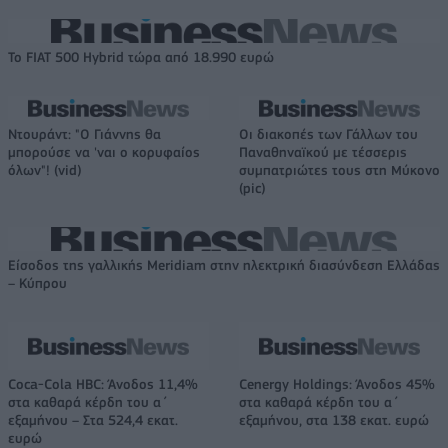
Το FIAT 500 Hybrid τώρα από 18.990 ευρώ
Ντουράντ: "Ο Γιάννης θα
Οι διακοπές των Γάλλων του
μπορούσε να 'ναι ο κορυφαίος
Παναθηναϊκού με τέσσερις
όλων"! (vid)
συμπατριώτες τους στη Μύκονο
(pic)
Είσοδος της γαλλικής Meridiam στην ηλεκτρική διασύνδεση Ελλάδας
– Κύπρου
Coca-Cola HBC: Άνοδος 11,4%
Cenergy Holdings: Άνοδος 45%
στα καθαρά κέρδη του α΄
στα καθαρά κέρδη του α΄
εξαμήνου – Στα 524,4 εκατ.
εξαμήνου, στα 138 εκατ. ευρώ
ευρώ