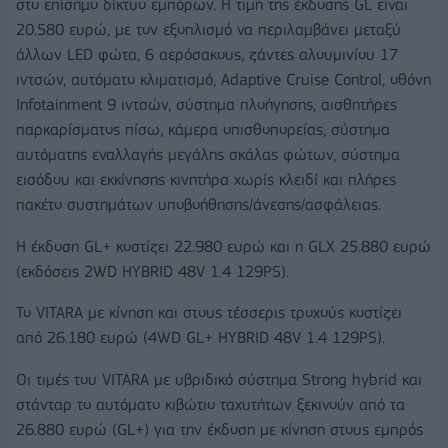
στο επίσημο δίκτυο εμπόρων. Η τιμή της έκδοσης GL είναι
20.580 ευρώ, με τον εξοπλισμό να περιλαμβάνει μεταξύ
άλλων LED φώτα, 6 αερόσακους, ζάντες αλουμινίου 17
ιντσών, αυτόματο κλιματισμό, Adaptive Cruise Control, οθόνη
Infotainment 9 ιντσών, σύστημα πλοήγησης, αισθητήρες
παρκαρίσματος πίσω, κάμερα οπισθοπορείας, σύστημα
αυτόματης εναλλαγής μεγάλης σκάλας φώτων, σύστημα
εισόδου και εκκίνησης κινητήρα χωρίς κλειδί και πλήρες
πακέτο συστημάτων υποβοήθησης/άνεσης/ασφάλειας.
Η έκδοση GL+ κοστίζει 22.980 ευρώ και η GLX 25.880 ευρώ
(εκδόσεις 2WD HYBRID 48V 1.4 129PS).
Το VITARA με κίνηση και στους τέσσερις τροχούς κοστίζει
από 26.180 ευρώ (4WD GL+ HYBRID 48V 1.4 129PS).
Οι τιμές του VITARA με υβριδικό σύστημα Strong hybrid και
στάνταρ το αυτόματο κιβώτιο ταχυτήτων ξεκινούν από τα
26.880 ευρώ (GL+) για την έκδοση με κίνηση στους εμπρός