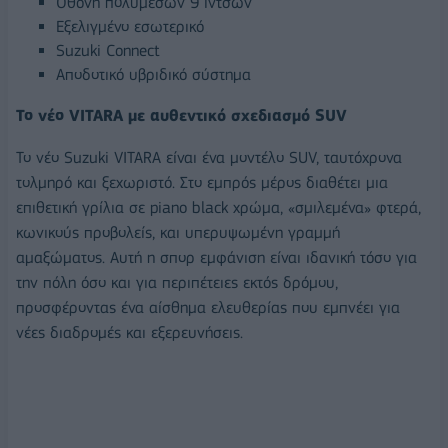
Οθόνη πολυμέσων 9 ιντσών
Εξελιγμένο εσωτερικό
Suzuki Connect
Αποδοτικό υβριδικό σύστημα
Το νέο VITARA με αυθεντικό σχεδιασμό SUV
Το νέο Suzuki VITARA είναι ένα μοντέλο SUV, ταυτόχρονα
τολμηρό και ξεχωριστό. Στο εμπρός μέρος διαθέτει μια
επιθετική γρίλια σε piano black χρώμα, «σμιλεμένα» φτερά,
κωνικούς προβολείς, και υπερυψωμένη γραμμή
αμαξώματος. Αυτή η σπορ εμφάνιση είναι ιδανική τόσο για
την πόλη όσο και για περιπέτειες εκτός δρόμου,
προσφέροντας ένα αίσθημα ελευθερίας που εμπνέει για
νέες διαδρομές και εξερευνήσεις.