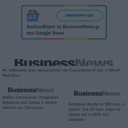
Με Λιθουανία στον προημιτελικό του Ευρωπαϊκού Β' κατ. η Εθνική
Νεανίδων
Αλέξης Γιαννούλιας: Υποψήφιος
Δήμαρχος στο Σικάγο ο άλλοτε
Evergood: Άγγιξε τα 300 εκατ. ο
παίκτης του Πανιώνιου
τζίρος- Στα 10 εκατ. ευρώ το
τίμημα για το 60% του
Jackaroo