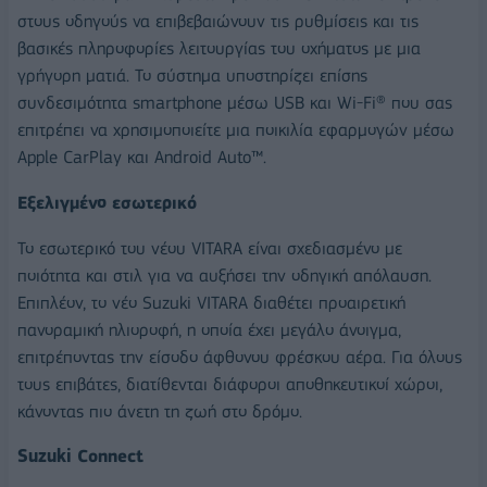
στους οδηγούς να επιβεβαιώνουν τις ρυθμίσεις και τις
βασικές πληροφορίες λειτουργίας του οχήματος με μια
γρήγορη ματιά. Το σύστημα υποστηρίζει επίσης
συνδεσιμότητα smartphone μέσω USB και Wi-Fi® που σας
επιτρέπει να χρησιμοποιείτε μια ποικιλία εφαρμογών μέσω
Apple CarPlay και Android Auto™.
Εξελιγμένο εσωτερικό
Το εσωτερικό του νέου VITARA είναι σχεδιασμένο με
ποιότητα και στιλ για να αυξήσει την οδηγική απόλαυση.
Επιπλέον, το νέο Suzuki VITARA διαθέτει προαιρετική
πανοραμική ηλιοροφή, η οποία έχει μεγάλο άνοιγμα,
επιτρέποντας την είσοδο άφθονου φρέσκου αέρα. Για όλους
τους επιβάτες, διατίθενται διάφοροι αποθηκευτικοί χώροι,
κάνοντας πιο άνετη τη ζωή στο δρόμο.
Suzuki Connect