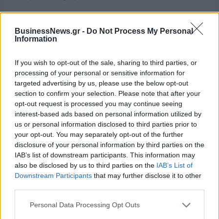
Ο κινητήρας 1.5 DUALJET χρησιμοποιεί σύστημα διπλού
μπεκ ψεκασμού, που συμβάλλει στην αύξηση της θερμικής
BusinessNews.gr -
Do Not Process My Personal
Information
απόδοσης. Ο κινητήρας προσφέρει υψηλή οικονομία
καυσίμου με χαμηλές εκπομπές ρύπων και εξαιρετική
If you wish to opt-out of the sale, sharing to third parties, or
απόδοση ροπής σε όλο το φάσμα στροφών για ομαλή και
processing of your personal or sensitive information for
ισχυρή επιτάχυνση. Επιπλέον, το υβριδικό σύστημα
targeted advertising by us, please use the below opt-out
αποτελείται από μια μονάδα γεννήτριας (Motor Generator
section to confirm your selection. Please note that after your
Unit - MGU), μια μπαταρία ιόντων λιθίου 140 V και ένα
opt-out request is processed you may continue seeing
αυτόματο κιβώτιο ταχυτήτων Auto Gear Shift (AGS) 6
interest-based ads based on personal information utilized by
us or personal information disclosed to third parties prior to
σχέσεων. Η MGU όχι μόνο παρέχει ισχύ για αμιγώς ηλεκτρική
your opt-out. You may separately opt-out of the further
οδήγηση, αλλά παρεμβαίνει και κατά τις αλλαγές ταχυτήτων,
disclosure of your personal information by third parties on the
με αποτέλεσμα την ομαλή επιτάχυνση. Η MGU παράγει
IAB’s list of downstream participants. This information may
επίσης ηλεκτρική ενέργεια για τη φόρτιση των μπαταριών
also be disclosed by us to third parties on the
IAB’s List of
κατά την κύλιση και την επιβράδυνση.
Downstream Participants
that may further disclose it to other
third parties.
Κινητήρας 1.4 BOOSTER JET σε συνδυασμό με ήπια
Personal Data Processing Opt Outs
υβριδικό σύστημα 48 SHVS