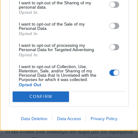
I want to opt-out of the Sharing of my
Ο κινητήρας 1.4 BOOSTER JET με ήπια υβριδικό σύστημα
personal data.
Opted In
48V SHVS είναι επίσης διαθέσιμος για το νέο VITARA. Ο
κινητήρας διαθέτει άμεσο ψεκασμό καυσίμου για
I want to opt-out of the Sale of my
Personal Data.
μεγαλύτερη οικονομία και καλύτερη απόδοση ισχύος και
Opted In
είναι εξοπλισμένος με έναν στροβιλοσυμπιεστή για την
ενίσχυση της ροπής στις χαμηλές στροφές. Το ήπια υβριδικό
I want to opt-out of processing my
Personal Data for Targeted Advertising.
σύστημα SHVS χρησιμοποιεί μια ενσωματωμένη γεννήτρια
Opted In
εκκίνησης (ISG) και μια υψηλής απόδοσης μπαταρία ιόντων
I want to opt-out of Collection, Use,
λιθίου 48V με εξαιρετική απόδοση σε φόρτιση και παροχή
Retention, Sale, and/or Sharing of my
ενέργειας. Εκτός από τη διασφάλιση γρήγορης και αθόρυβης
Personal Data that Is Unrelated with the
Purposes for which it was collected.
επανεκκίνησης του κινητήρα, το ISG παρέχει υποβοήθηση με
Opted Out
τον ηλεκτροκινητήρα για επιτάχυνση με οικονομία καυσίμου
CONFIRM
και παράγει ηλεκτρική ενέργεια για τη φόρτιση των
μπαταριών κατά την επιβράδυνση.
Νέο Suzuki VITARA: Διαθέσιμο με τιμή από 20.580€
Data Deletion
Data Access
Privacy Policy
Το νέο VITARA είναι διαθέσιμο στη χώρα μας για παραγγελία