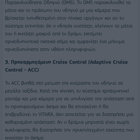
Παρακολούθησης Οδηγού (DMS). Το DMS παρακολουθεί τα
μάτια και το πρόσωπο του οδηγού με μια κάμερα που
βρίσκεται τοποθετημένη στον πίνακα οργάνων και αν το
σύστημα εντοπίσει ότι ο οδηγός νυστάζει, κλείνουν τα μάτια
του ή κοιτάζει μακριά από το δρόμο, εκπέμπει
προειδοποιητικό ηχητικό σήμα και εμφανίζει ένα μήνυμα
προειδοποίησης στην οθόνη πληροφοριών.
3.
Προσαρμοζόμενο
Cruise Control (Adaptive Cruise
Control - ACC)
Το ACC βοηθά στη μείωση της κούρασης του οδηγού σε
μεγάλα ταξίδια. Κατά την κίνηση, το σύστημα χρησιμοποιεί
ραντάρ και μια κάμερα για να υπολογίσει την απόσταση από
το προπορευόμενο όχημα και θα επιταχύνει ή θα
επιβραδύνει το VITARA, όσο απαιτείται για να διατηρήσει μια
καθορισμένη απόσταση. Αν ο δρόμος μπροστά είναι χωρίς
κυκλοφορία, θα διατηρήσει την προεπιλεγμένη ταχύτητα που
κινούταν το όχημα.