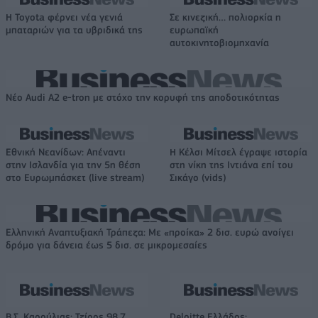
Η Toyota φέρνει νέα γενιά
Σε κινεζική… πολιορκία η
μπαταριών για τα υβριδικά της
ευρωπαϊκή
αυτοκινητοβιομηχανία
Νέο Audi A2 e-tron με στόχο την κορυφή της αποδοτικότητας
Εθνική Νεανίδων: Απέναντι
Η Κέλσι Μίτσελ έγραψε ιστορία
στην Ισλανδία για την 5η θέση
στη νίκη της Ιντιάνα επί του
στο Ευρωμπάσκετ (live stream)
Σικάγο (vids)
Ελληνική Αναπτυξιακή Τράπεζα: Με «προίκα» 2 δισ. ευρώ ανοίγει
δρόμο για δάνεια έως 5 δισ. σε μικρομεσαίες
Β.Σ. Καρούλιας: Τζίρος 98,7
Deloitte Ελλάδος: