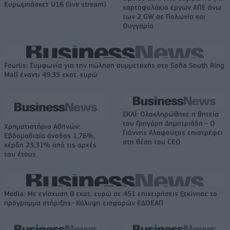
Ευρωμπάσκετ U16 (live stream)
χαρτοφυλάκιο έργων ΑΠΕ άνω
των 2 GW σε Πολωνία και
Ουγγαρία
Fourlis: Συμφωνία για την πώληση συμμετοχής στο Sofia South Ring
Mall έναντι 49,35 εκατ. ευρώ
ΣΚΑΪ: Ολοκληρώθηκε η θητεία
του Γρηγόρη Δημητριάδη - Ο
Χρηματιστήριο Αθηνών:
Γιάννης Αλαφούζος επιστρέφει
Εβδομαδιαία άνοδος 1,76%,
στη θέση του CEO
κέρδη 23,31% από τις αρχές
του έτους
Media: Με ενίσχυση 8 εκατ. ευρώ σε 451 επιχειρήσεις ξεκίνησε το
πρόγραμμα στήριξης- Κάλυψη εισφορών ΕΔΟΕΑΠ