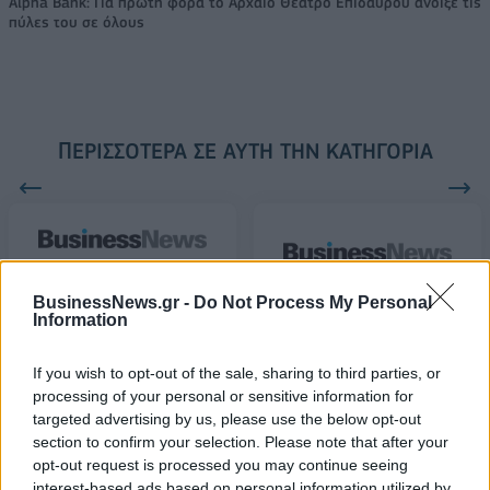
Alpha Bank: Για πρώτη φορά το Αρχαίο Θέατρο Επιδαύρου άνοιξε τις
πύλες του σε όλους
ΠΕΡΙΣΣΌΤΕΡΑ ΣΕ ΑΥΤΉ ΤΗΝ ΚΑΤΗΓΟΡΊΑ
Ford: Event σε Φιλοθέη
BusinessNews.gr -
Do Not Process My Personal
και Γλυφάδα
Dunlop: Υποστηρίζει την
Information
ομάδα freestyle
24/03/2015 - 02:00
motocross FMX4Ever
If you wish to opt-out of the sale, sharing to third parties, or
30/03/2015 - 03:00
processing of your personal or sensitive information for
targeted advertising by us, please use the below opt-out
section to confirm your selection. Please note that after your
opt-out request is processed you may continue seeing
interest-based ads based on personal information utilized by