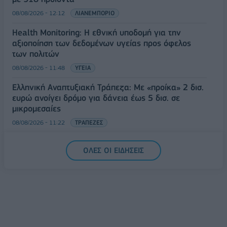
08/08/2026 - 12:12
ΛΙΑΝΕΜΠΟΡΙΟ
Health Monitoring: Η εθνική υποδομή για την
αξιοποίηση των δεδομένων υγείας προς όφελος
των πολιτών
08/08/2026 - 11:48
ΥΓΕΙΑ
Ελληνική Αναπτυξιακή Τράπεζα: Με «προίκα» 2 δισ.
ευρώ ανοίγει δρόμο για δάνεια έως 5 δισ. σε
μικρομεσαίες
08/08/2026 - 11:22
ΤΡΑΠΕΖΕΣ
5G παντού, 6G στον ορίζοντα: Πού βρίσκεται η
ΟΛΕΣ ΟΙ ΕΙΔΗΣΕΙΣ
Ελλάδα στη μεγάλη τεχνολογική μετάβαση
08/08/2026 - 10:54
ΤΕΧΝΟΛΟΓΙΑ