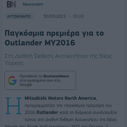
Newsroom
ΑΥΤΟΚΙΝΗΤΟ
30/03/2015
03:00
Παγκόσμια πρεμιέρα για το
Outlander ΜΥ2016
Στη Διεθνή Έκθεση Αυτοκινήτου της Νέας
Υόρκης.
Πρόσθεσε το
BusinessNews
στα αγαπημένα σου στη
Google
Η
Mitsubishi Motors North America
,
προγραμματίζει την παγκόσμια πρεμιέρα του
2016
Outlander
κατά τη διάρκεια συνέντευξης
τύπου στη Διεθνή Έκθεση Αυτοκινήτου της Νέας
Υόρκης στο North Hall (περίπτερο 260) την Πέμπτη, 2