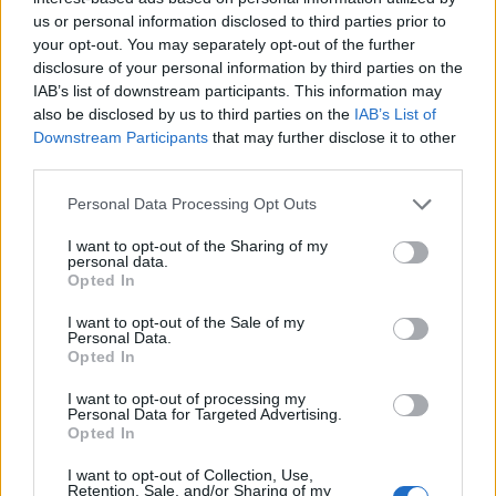
us or personal information disclosed to third parties prior to
your opt-out. You may separately opt-out of the further
disclosure of your personal information by third parties on the
IAB’s list of downstream participants. This information may
also be disclosed by us to third parties on the
IAB’s List of
Downstream Participants
that may further disclose it to other
third parties.
Personal Data Processing Opt Outs
ΡΟΗ ΕΙΔΗΣΕΩΝ
I want to opt-out of the Sharing of my
personal data.
Opted In
Κορυφώνεται η έξοδος του Αυγούστου – Πάνω από
56.000 επιβάτες αναχωρούν σήμερα από τα
I want to opt-out of the Sale of my
Personal Data.
λιμάνια της Αττικής
Opted In
08/08/2026 - 14:30
ΕΛΛΑΔΑ
I want to opt-out of processing my
Δυτική Αττική: Η επόμενη ημέρα μετά τις πυρκαγιές
Personal Data for Targeted Advertising.
Opted In
– Τα έργα Antinero και η «μάχη» πριν από τις
βροχές
I want to opt-out of Collection, Use,
Retention, Sale, and/or Sharing of my
08/08/2026 - 14:08
ΕΛΛΑΔΑ