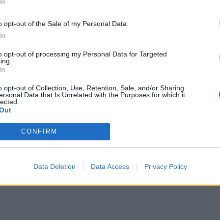
In
ιών Ελλάδος και τις Περιφέρειες της χώρας, με
 ενίσχυση της αθλητικής συμμετοχής και τη
o opt-out of the Sale of my Personal Data.
τις τοπικές κοινωνίες.
In
ιγαίου χαρακτήρισε τη συμφωνία ως μια δέσμευση
to opt-out of processing my Personal Data for Targeted
ing.
ία θέτει στο επίκεντρο τον άνθρωπο, τους νέους
In
ονδίες που στηρίζουν καθημερινά τον ελληνικό
o opt-out of Collection, Use, Retention, Sale, and/or Sharing
ersonal Data that Is Unrelated with the Purposes for which it
lected.
Out
CONFIRM
Data Deletion
Data Access
Privacy Policy