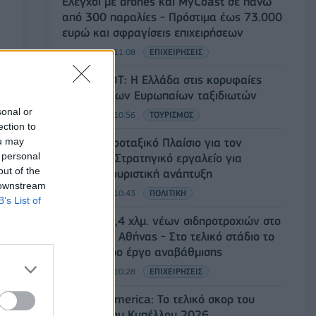
Έλεγχοι με drones και MyCoast σε πάνω
από 300 παραλίες - Πρόστιμα έως 73.000
ευρώ και σφραγίσεις επιχειρήσεων
07/08/2026 - 11:08
ΕΠΙΧΕΙΡΗΣΕΙΣ
Έρευνα ΕΟΤ: Η Ελλάδα στις κορυφαίες
επιλογές των Ευρωπαίων ταξιδιωτών
sonal or
07/08/2026 - 10:56
ΤΟΥΡΙΣΜΟΣ
ection to
ou may
Ειδικό Χωροταξικό Πλαίσιο για τον
 personal
Τουρισμό: Στρατηγικό εργαλείο για
out of the
βιώσιμη τουριστική ανάπτυξη
 downstream
07/08/2026 - 10:43
ΠΟΛΙΤΙΚΗ
B’s List of
ΣΤΑΣΥ: 29,4 χλμ. νέων σιδηροτροχιών στο
Μετρό της Αθήνας - Στο τελικό στάδιο το
μεγαλύτερο έργο αναβάθμισης
07/08/2026 - 10:28
ΕΠΙΧΕΙΡΗΣΕΙΣ
Bank of America: Το τελικό σκορ του
Παγκοσμίου Κυπέλλου 2026