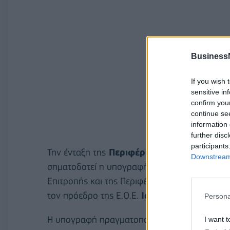
Business
If you wish 
sensitive in
confirm you
continue se
information 
further disc
participants
Την ένταξη της
Περιφέρειας Νοτίου Αιγαίο
Downstream 
σηματοδοτεί η υπογραφή του Μνημονίου Συνε
Επιτροπής και της Περιφέρειας, από τον περι
τον πρόεδρο της Ε.Ο.Ε.
Ισίδωρο Κούβελο
.
Persona
Η υπογραφή πραγματοποιήθηκε στο πλαίσιο μ
I want t