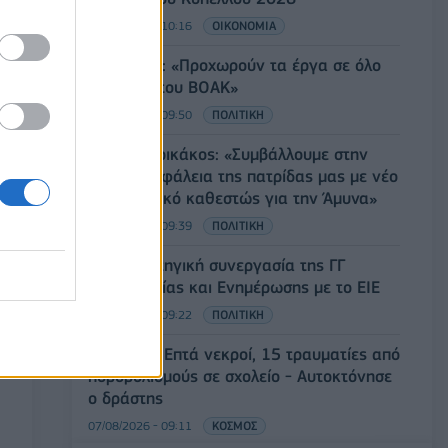
07/08/2026 - 10:16
ΟΙΚΟΝΟΜΙΑ
Χρ. Δήμας: «Προχωρούν τα έργα σε όλο
το μήκος του ΒΟΑΚ»
07/08/2026 - 09:50
ΠΟΛΙΤΙΚΗ
Τ. Θεοδωρικάκος: «Συμβάλλουμε στην
εθνική ασφάλεια της πατρίδας μας με νέο
αναπτυξιακό καθεστώς για την Άμυνα»
07/08/2026 - 09:39
ΠΟΛΙΤΙΚΗ
Νέα στρατηγική συνεργασία της ΓΓ
Επικοινωνίας και Ενημέρωσης με το ΕΙΕ
07/08/2026 - 09:22
ΠΟΛΙΤΙΚΗ
Ταϊλάνδη: Επτά νεκροί, 15 τραυματίες από
πυροβολισμούς σε σχολείο - Αυτοκτόνησε
ο δράστης
07/08/2026 - 09:11
ΚΟΣΜΟΣ