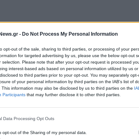
News.gr -
Do Not Process My Personal Information
to opt-out of the sale, sharing to third parties, or processing of your per
formation for targeted advertising by us, please use the below opt-out s
r selection. Please note that after your opt-out request is processed y
eing interest-based ads based on personal information utilized by us or
disclosed to third parties prior to your opt-out. You may separately opt-
losure of your personal information by third parties on the IAB’s list of
. This information may also be disclosed by us to third parties on the
IA
υ
στην πρωτοβουλία «Ολυμπιακές Περιφέρειες»
Participants
that may further disclose it to other third parties.
ργασίας μεταξύ της Ελληνικής Ολυμπιακής
φερειάρχη Νοτίου Αιγαίου
Γιώργο Χατζημάρκο
και
l Data Processing Opt Outs
ιας ευρύτερης συνεργασίας της Ελληνικής
o opt-out of the Sharing of my personal data.