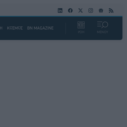
ΚΗ
ΚΟΣΜΟΣ
BN MAGAZINE
ΡΟΗ
ΜΕΝΟΥ