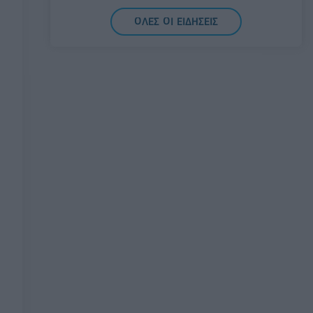
Πειραιάς: Κορυφώνεται η έξοδος των
ΟΛΕΣ ΟΙ ΕΙΔΗΣΕΙΣ
αδειούχων του Αυγούστου
07/08/2026 - 08:54
ΕΛΛΑΔΑ