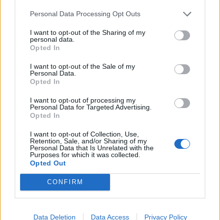
συνεργασίας τους μέχρι το
2028
Personal Data Processing Opt Outs
I want to opt-out of the Sharing of my
personal data.
Opted In
18η συνεχόμενη χρονιά για τον ΟΤΕ στη διεθνή σειρά δεικτών
FTSE4Good
I want to opt-out of the Sale of my
Personal Data.
Opted In
Alpha Bank: Για πρώτη φορά το Αρχαίο Θέατρο Επιδαύρου άνοιξε τις
I want to opt-out of processing my
πύλες του σε όλους
Personal Data for Targeted Advertising.
Opted In
I want to opt-out of Collection, Use,
Retention, Sale, and/or Sharing of my
Personal Data that Is Unrelated with the
Purposes for which it was collected.
ΠΕΡΙΣΣΌΤΕΡΑ ΣΕ ΑΥΤΉ ΤΗΝ ΚΑΤΗΓΟΡΊΑ
Opted Out
CONFIRM
Data Deletion
Data Access
Privacy Policy