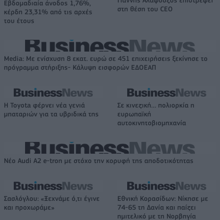
Γιάννης Αλαφούζος επιστρέφει
Εβδομαδιαία άνοδος 1,76%,
στη θέση του CEO
κέρδη 23,31% από τις αρχές
του έτους
Media: Με ενίσχυση 8 εκατ. ευρώ σε 451 επιχειρήσεις ξεκίνησε το
πρόγραμμα στήριξης- Κάλυψη εισφορών ΕΔΟΕΑΠ
Η Toyota φέρνει νέα γενιά
Σε κινεζική… πολιορκία η
μπαταριών για τα υβριδικά της
ευρωπαϊκή
αυτοκινητοβιομηχανία
Νέο Audi A2 e-tron με στόχο την κορυφή της αποδοτικότητας
Σασλόγλου: «Ξεχνάμε ό,τι έγινε
Εθνική Κορασίδων: Νίκησε με
και προχωράμε»
74-65 τη Δανία και παίζει
ημιτελικό με τη Νορβηγία