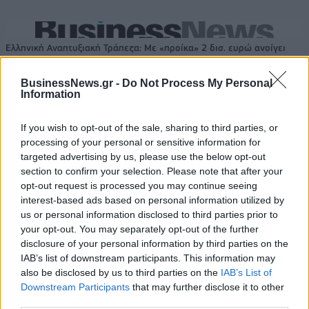
Ελληνική Αναπτυξιακή Τράπεζα: Με «προίκα» 2 δισ. ευρώ ανοίγει
δρόμο για δάνεια έως 5 δισ. σε μικρομεσαίες
BusinessNews.gr -
Do Not Process My Personal
Information
If you wish to opt-out of the sale, sharing to third parties, or
Β.Σ. Καρούλιας: Τζίρος 98,7
Deloitte Ελλάδος:
processing of your personal or sensitive information for
εκατ. ευρώ και αύξηση κερδών
Χρηματοοικονομικός
57% - Τα νέα στοιχήματα σε
σύμβουλος της ΔΕΗ για την
targeted advertising by us, please use the below opt-out
low & non alcohol
είσοδο στην πολωνική αγορά
section to confirm your selection. Please note that after your
ενέργειας
opt-out request is processed you may continue seeing
interest-based ads based on personal information utilized by
us or personal information disclosed to third parties prior to
your opt-out. You may separately opt-out of the further
Η Chery επενδύει 75 εκατ. δολάρια στην KG Mobility
disclosure of your personal information by third parties on the
IAB’s list of downstream participants. This information may
also be disclosed by us to third parties on the
IAB’s List of
Το FIAT 500 Hybrid τώρα από
Ατρόμητος και Novibet
Downstream Participants
that may further disclose it to other
18.990 ευρώ
συνεχίζουν μαζί: Ανανέωση της
third parties.