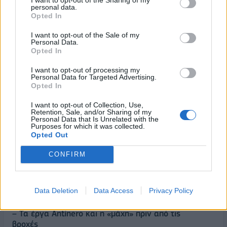
personal data.
Opted In
I want to opt-out of the Sale of my
Personal Data.
Opted In
I want to opt-out of processing my
Personal Data for Targeted Advertising.
Opted In
I want to opt-out of Collection, Use,
ΡΟΗ ΕΙΔΗΣΕΩΝ
Retention, Sale, and/or Sharing of my
Personal Data that Is Unrelated with the
Purposes for which it was collected.
Opted Out
Κορυφώνεται η έξοδος του Αυγούστου – Πάνω από
CONFIRM
56.000 επιβάτες αναχωρούν σήμερα από τα
λιμάνια της Αττικής
08/08/2026 - 14:30
ΕΛΛΑΔΑ
Data Deletion
Data Access
Privacy Policy
Δυτική Αττική: Η επόμενη ημέρα μετά τις πυρκαγιές
– Τα έργα Antinero και η «μάχη» πριν από τις
βροχές