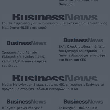
Ουγγαρία
Fourlis: Συμφωνία για την πώληση συμμετοχής στο Sofia South Ring
Mall έναντι 49,35 εκατ. ευρώ
ΣΚΑΪ: Ολοκληρώθηκε η θητεία
του Γρηγόρη Δημητριάδη - Ο
Χρηματιστήριο Αθηνών:
Γιάννης Αλαφούζος επιστρέφει
Εβδομαδιαία άνοδος 1,76%,
στη θέση του CEO
κέρδη 23,31% από τις αρχές
του έτους
Media: Με ενίσχυση 8 εκατ. ευρώ σε 451 επιχειρήσεις ξεκίνησε το
πρόγραμμα στήριξης- Κάλυψη εισφορών ΕΔΟΕΑΠ
Η Toyota φέρνει νέα γενιά
Σε κινεζική… πολιορκία η