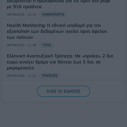
Διευρύνεται η πρωτοβουλία για τις τιμές στο ράφι
με 916 προϊόντα
08/08/2026 - 12:12
ΛΙΑΝΕΜΠΟΡΙΟ
Health Monitoring: Η εθνική υποδομή για την
αξιοποίηση των δεδομένων υγείας προς όφελος
των πολιτών
08/08/2026 - 11:48
ΥΓΕΙΑ
Ελληνική Αναπτυξιακή Τράπεζα: Με «προίκα» 2 δισ.
ευρώ ανοίγει δρόμο για δάνεια έως 5 δισ. σε
μικρομεσαίες
08/08/2026 - 11:22
ΤΡΑΠΕΖΕΣ
5G παντού, 6G στον ορίζοντα: Πού βρίσκεται η
ΟΛΕΣ ΟΙ ΕΙΔΗΣΕΙΣ
Ελλάδα στη μεγάλη τεχνολογική μετάβαση
08/08/2026 - 10:54
ΤΕΧΝΟΛΟΓΙΑ