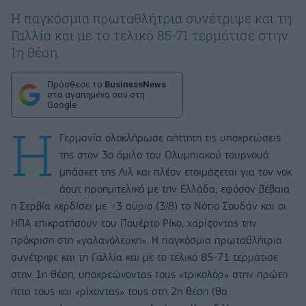
Η παγκόσμια πρωταθλήτρια συνέτριψε και τη
Γαλλία και με το τελικό 85-71 τερμάτισε στην
1η θέση.
Πρόσθεσε το
BusinessNews
στα αγαπημένα σου στη
Google
Η
Γερμανία ολοκλήρωσε αήττητη τις υποχρεώσεις
της στον 3ο όμιλο του Ολυμπιακού τουρνουά
μπάσκετ της Λιλ και πλέον ετοιμάζεται για τον νοκ
άουτ προημιτελικό με την Ελλάδα, εφόσον βέβαια
η Σερβία κερδίσει με +3 αύριο (3/8) το Νότιο Σουδάν και οι
ΗΠΑ επικρατήσουν του Πουέρτο Ρίκο, χαρίζοντας την
πρόκριση στη «γαλανόλευκη». Η παγκόσμια πρωταθλήτρια
συνέτριψε και τη Γαλλία και με το τελικό 85-71 τερμάτισε
στην 1η θέση, υποχρεώνοντας τους «τρικολόρ» στην πρώτη
ήττα τους και «ρίχοντας» τους στη 2η θέση (θα