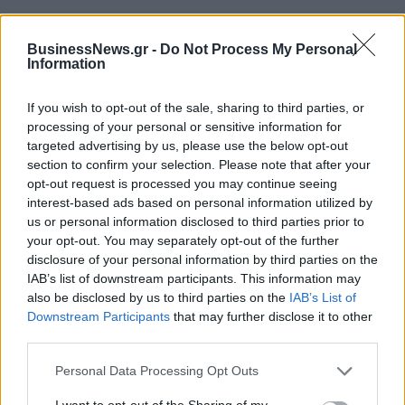
BusinessNews.gr -
Do Not Process My Personal
Information
ΠΕΡΙΣΣΌΤΕΡΑ ΣΕ ΑΥΤΉ ΤΗΝ ΚΑΤΗΓΟΡΊΑ
If you wish to opt-out of the sale, sharing to third parties, or
processing of your personal or sensitive information for
targeted advertising by us, please use the below opt-out
section to confirm your selection. Please note that after your
opt-out request is processed you may continue seeing
interest-based ads based on personal information utilized by
us or personal information disclosed to third parties prior to
your opt-out. You may separately opt-out of the further
Ολυμπιακοί Αγώνες: Οι
Ολυμπιακοί αγώνες: Ο
disclosure of your personal information by third parties on the
ελληνικές συμμετοχές,
Καραλής προκρίθηκε
IAB’s list of downstream participants. This information may
σήμερα - Στη μάχη
εύκολα στον τελικό του επί
also be disclosed by us to third parties on the
IAB’s List of
Καραλής και Ντούσκος
κοντώ
Downstream Participants
that may further disclose it to other
third parties.
03/08/2024 - 11:02
03/08/2024 - 16:09
Personal Data Processing Opt Outs
I want to opt-out of the Sharing of my