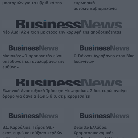
μπαταριών για τα υβριδικά της
ευρωπαϊκή
αυτοκινητοβιομηχανία
Νέο Audi A2 e-tron με στόχο την κορυφή της αποδοτικότητας
Μισιακός: «Ο προπονητής είναι
Ο Γιάννης Αγραβάνης στον Βίκο
υπεύθυνος και αναλαμβάνω την
Ιωαννίνων
ευθύνη»
Ελληνική Αναπτυξιακή Τράπεζα: Με «προίκα» 2 δισ. ευρώ ανοίγει
δρόμο για δάνεια έως 5 δισ. σε μικρομεσαίες
Β.Σ. Καρούλιας: Τζίρος 98,7
Deloitte Ελλάδος:
εκατ. ευρώ και αύξηση κερδών
Χρηματοοικονομικός