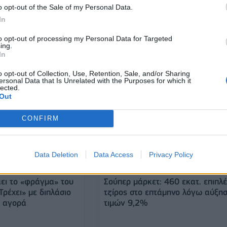
 Υψηλό πενταετίας
Μondelez Ελλάς: Στα 170 εκατ. 
o opt-out of the Sale of my Personal Data.
υ έφυγε από το
τζίρος- Σημαντική αύξηση
In
 στα 131,8 εκ. ο
πωλήσεων και κερδών λόγω
ιών
Chipita
to opt-out of processing my Personal Data for Targeted
ing.
In
02/10/2023 - 06:50
o opt-out of Collection, Use, Retention, Sale, and/or Sharing
ersonal Data that Is Unrelated with the Purposes for which it
lected.
Out
CONFIRM
Data Deletion
Data Access
Privacy Policy
ΛΙΑΝΕΜΠΟΡΙΟ
ει το «φράγμα» του
Σούπερ μάρκετ: 460 εκατ. επιπλ
Τρέχει» με διπλάσιο
τζίρος στο επτάμηνο λόγω αύξη
ν αγορά
τιμών 9,2%