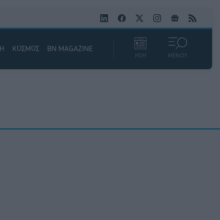
ΚΗ
ΚΟΣΜΟΣ
BN MAGAZINE
ΡΟΗ
ΜΕΝΟΥ