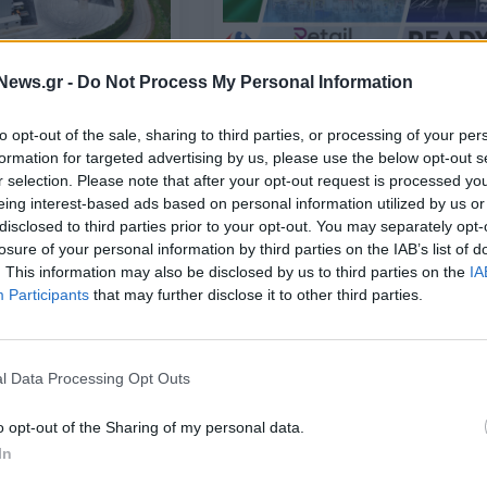
News.gr -
Do Not Process My Personal Information
ΛΙΑΝΕΜΠΟΡΙΟ
Retail and More: Η εξαγορά της
to opt-out of the sale, sharing to third parties, or processing of your per
ει αύξηση τζίρου
Economy, η Carrefour Βulgaria κ
formation for targeted advertising by us, please use the below opt-out s
- Άγγιξε τα 45 εκατ.
ο Γιάννης Αντετοκούνμπο
r selection. Please note that after your opt-out request is processed y
eing interest-based ads based on personal information utilized by us or
disclosed to third parties prior to your opt-out. You may separately opt-
03/10/2023 - 11:58
losure of your personal information by third parties on the IAB’s list of
. This information may also be disclosed by us to third parties on the
IA
Participants
that may further disclose it to other third parties.
l Data Processing Opt Outs
o opt-out of the Sharing of my personal data.
In
ΕΠΙΧΕΙΡΗΣΕΙΣ