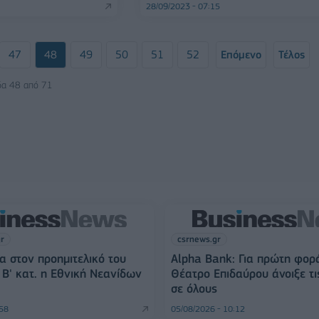
28/09/2023 - 07:15
47
48
49
50
51
52
Επόμενο
Τέλος
δα 48 από 71
gr
csrnews.gr
α στον προημιτελικό του
Alpha Bank: Για πρώτη φορ
Β' κατ. η Εθνική Νεανίδων
Θέατρο Επιδαύρου άνοιξε τι
σε όλους
:58
05/08/2026 - 10:12