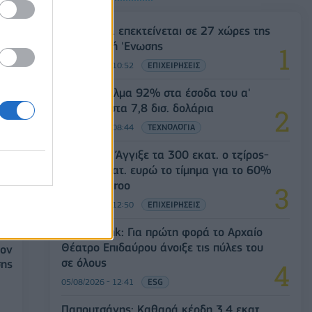
ο
Η Vendora επεκτείνεται σε 27 χώρες της
Ευρωπαϊκή 'Ενωσης
05/08/2026 - 10:52
ΕΠΙΧΕΙΡΗΣΕΙΣ
SpaceX: Άλμα 92% στα έσοδα του α'
τριμήνου στα 7,8 δισ. δολάρια
05/08/2026 - 08:44
ΤΕΧΝΟΛΟΓΙΑ
Evergood: Άγγιξε τα 300 εκατ. ο τζίρος-
Στα 10 εκατ. ευρώ το τίμημα για το 60%
του Jackaroo
05/08/2026 - 12:50
ΕΠΙΧΕΙΡΗΣΕΙΣ
Alpha Bank: Για πρώτη φορά το Αρχαίο
Θέατρο Επιδαύρου άνοιξε τις πύλες του
έον
σε όλους
σης
05/08/2026 - 12:41
ESG
Παπουτσάνης: Καθαρά κέρδη 3,4 εκατ.