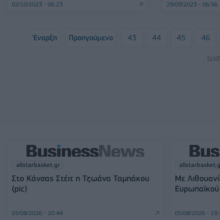
02/10/2023 - 06:23
29/09/2023 - 06:56
Έναρξη
Προηγούμενο
43
44
45
46
Σελί
allstarbasket.gr
allstarbasket.
Στο Κάνσας Στέιτ η Τζωάνα Ταμπάκου
Με Λιθουανί
(pic)
Ευρωπαϊκού 
05/08/2026 - 20:44
05/08/2026 - 19