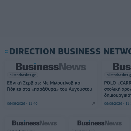
DIRECTION BUSINESS NETW
allstarbasket.gr
allstarbasket.
Εθνική Σερβίας: Με Μιλουτίνοβ και
POLO «CARR
Γιόκιτς στα «παράθυρα» του Αυγούστου
σχολική χρο
δημιουργικό
06/08/2026 - 13:40
06/08/2026 - 13