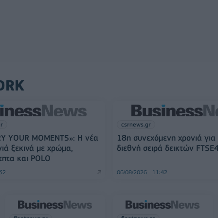
ORK
gr
csrnews.gr
Y YOUR MOMENTS»: Η νέα
18η συνεχόμενη χρονιά για
νιά ξεκινά με χρώμα,
διεθνή σειρά δεικτών FTSE
τητα και POLO
:32
06/08/2026 - 11:42