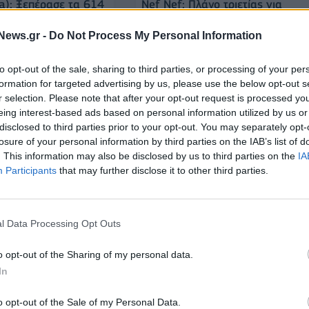
ra): Ξεπέρασε τα 614
Νef Nef: Πλάνο τριετίας για
Πρόσθεσε 157 εκατ.
περαιτέρω ανάπτυξη
ο της
News.gr -
Do Not Process My Personal Information
23/11/2023 - 07:08
to opt-out of the sale, sharing to third parties, or processing of your per
formation for targeted advertising by us, please use the below opt-out s
r selection. Please note that after your opt-out request is processed y
eing interest-based ads based on personal information utilized by us or
disclosed to third parties prior to your opt-out. You may separately opt-
losure of your personal information by third parties on the IAB’s list of
. This information may also be disclosed by us to third parties on the
IA
Participants
that may further disclose it to other third parties.
 Το «χαρμάνι»
l Data Processing Opt Outs
ΕΠΙΧΕΙΡΗΣΕΙΣ
ι κινήσεων, που της
Voi & Noi: Σχεδιάζει 30 νέα σημ
ιατηρεί τα μερίδια της
o opt-out of the Sharing of my personal data.
και επέκταση εκτός συνόρων
In
22/11/2023 - 07:13
o opt-out of the Sale of my Personal Data.