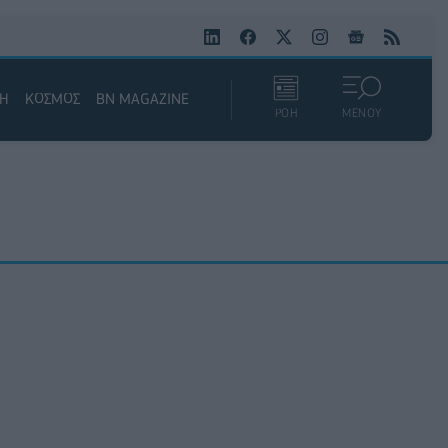
ΚΗ
ΚΟΣΜΟΣ
BN MAGAZINE
ΡΟΗ
ΜΕΝΟΥ