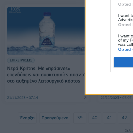
Opted 
I want 
Advertis
Opted 
I want t
of my P
was col
Opted 
ΛΙΑΝΕΜΠΟΡΙΟ
ΕΠΙΧΕΙΡΗΣΕΙΣ
Bazaar: Στα 22
Νερά Κρήτης: Με «πράσινες»
αύξηση 384% 
επενδύσεις και συσκευασίες απαντά
στο αυξημένο λειτουργικό κόστος
21/11/2023 - 07:14
21/11/2023 - 07:07
Έναρξη
Προηγούμενο
39
40
41
42
Σελί