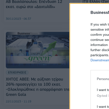
ΑΒ Βασιλόπουλος: Επένδυση 12
ITX Ελλάς (Ζa
εκατ. ευρώ στο «Δαχτυλίδι»
εκατ. ευρώ – 
ευρώ στο τζίρ
Business
30/11/2023 - 06:37
27/11/2023 - 19:01
If you wish 
sensitive in
confirm you
continue se
information 
further disc
participants
Downstream 
ΕΠΙΧΕΙΡΗΣΕΙΣ
ΕΠΙΧΕΙΡΗΣΕΙΣ
ΧΗΤΟΣ ΑΒΕΕ: Με αύξηση τζίρου
Coffee Island:
Persona
26% προσεγγίζει τα 100 εκατ.
επενδύσεων κα
-Ολοκληρώθηκε η απορρόφηση της
επιτρέπει να δ
I want t
Green Gola
Opted 
22/11/2023 - 11:19
22/11/2023 - 07:05
I want t