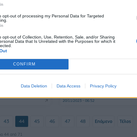
In
to opt-out of processing my Personal Data for Targeted
ing.
In
o opt-out of Collection, Use, Retention, Sale, and/or Sharing
ersonal Data that Is Unrelated with the Purposes for which it
lected.
Out
CONFIRM
3,6 εκατ. ο τζίρος,
ΕΠΙΧΕΙΡΗΣΕΙΣ
για τα κέρδη
Εζα: Νέο business plan με στόχο
την ανάκαμψη- Βελτιωμένη
Data Deletion
Data Access
Privacy Policy
κερδοφορία το 2023
20/11/2023 - 06:52
43
44
45
46
47
48
Επόμενο
Τέλος
δα 44 από 71