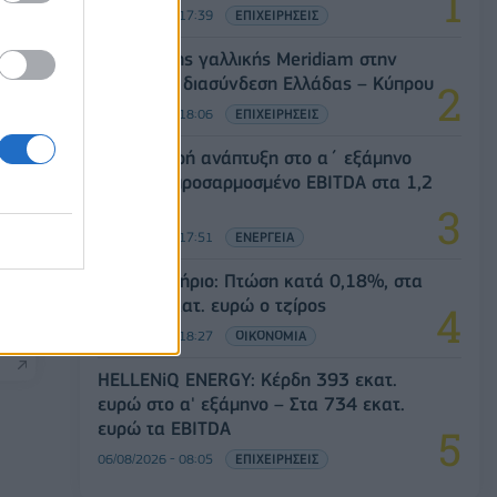
05/08/2026 - 17:39
ΕΠΙΧΕΙΡΗΣΕΙΣ
Είσοδος της γαλλικής Meridiam στην
ηλεκτρική διασύνδεση Ελλάδας – Κύπρου
05/08/2026 - 18:06
ΕΠΙΧΕΙΡΗΣΕΙΣ
ΔΕΗ: Ισχυρή ανάπτυξη στο α΄ εξάμηνο
2026 με προσαρμοσμένο EBITDA στα 1,2
δισ. ευρώ
05/08/2026 - 17:51
ΕΝΕΡΓΕΙΑ
Χρηματιστήριο: Πτώση κατά 0,18%, στα
315,71 εκατ. ευρώ ο τζίρος
05/08/2026 - 18:27
ΟΙΚΟΝΟΜΙΑ
HELLENiQ ENERGY: Κέρδη 393 εκατ.
ευρώ στο α' εξάμηνο – Στα 734 εκατ.
ευρώ τα EBITDA
06/08/2026 - 08:05
ΕΠΙΧΕΙΡΗΣΕΙΣ