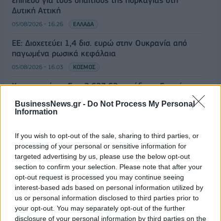
Δυτική Αττική
05/08/2026 - 16:26
ΕΛΛΑΔΑ
ΕΕ: Διοχετεύει 1,4 δισ. ευρώ στην Ουκρανία από
παγωμένα ρωσικά κεφάλαια
05/08/2026 - 16:03
ΚΟΣΜΟΣ
Χρηματιστήριο: Στις 2.623,62 μονάδες ο Γενικός
Δείκτης Τιμών, με πτώση 0,19%
BusinessNews.gr -
Do Not Process My Personal
05/08/2026 - 15:36
ΟΙΚΟΝΟΜΙΑ
Information
Συνάλλαγμα: Το ευρώ ενισχύεται κατά 0,20%, στα
If you wish to opt-out of the sale, sharing to third parties, or
1,1557 δολάρια
processing of your personal or sensitive information for
05/08/2026 - 15:28
ΟΙΚΟΝΟΜΙΑ
targeted advertising by us, please use the below opt-out
section to confirm your selection. Please note that after your
ΟΛΕΣ ΟΙ ΕΙΔΗΣΕΙΣ
opt-out request is processed you may continue seeing
interest-based ads based on personal information utilized by
us or personal information disclosed to third parties prior to
your opt-out. You may separately opt-out of the further
disclosure of your personal information by third parties on the