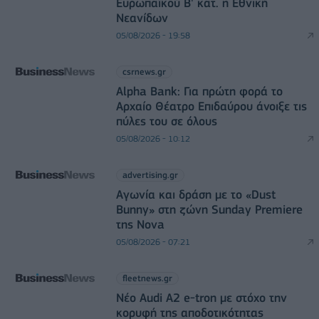
Ευρωπαϊκού Β' κατ. η Εθνική
Νεανίδων
05/08/2026 - 19:58
csrnews.gr
Alpha Bank: Για πρώτη φορά το
Αρχαίο Θέατρο Επιδαύρου άνοιξε τις
πύλες του σε όλους
05/08/2026 - 10:12
advertising.gr
Αγωνία και δράση με το «Dust
Bunny» στη ζώνη Sunday Premiere
της Nova
05/08/2026 - 07:21
fleetnews.gr
Νέο Audi A2 e-tron με στόχο την
κορυφή της αποδοτικότητας