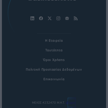
Η Εταιρεία
Ταυτότητα
Όροι Χρήσης
Πολιτική Προστασίας Δεδομένων
Επικοινωνία
ΜΕΛΟΣ #232470 Μ.Η.Τ.