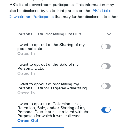
IAB’s list of downstream participants. This information may
also be disclosed by us to third parties on the
IAB’s List of
Downstream Participants
that may further disclose it to other
third parties.
ΔΗΜΟΦΙΛΗ
Personal Data Processing Opt Outs
I want to opt-out of the Sharing of my
Η Vendora επεκτείνεται σε 27 χώρες της
personal data.
Ευρωπαϊκή 'Ενωσης
Opted In
05/08/2026 - 10:52
ΕΠΙΧΕΙΡΗΣΕΙΣ
I want to opt-out of the Sale of my
Personal Data.
SpaceX: Άλμα 92% στα έσοδα του α' τριμήνου στα
Opted In
7,8 δισ. δολάρια
I want to opt-out of processing my
05/08/2026 - 08:44
ΤΕΧΝΟΛΟΓΙΑ
Personal Data for Targeted Advertising.
Opted In
Evergood: Άγγιξε τα 300 εκατ. ο τζίρος- Στα 10
εκατ. ευρώ το τίμημα για το 60% του Jackaroo
I want to opt-out of Collection, Use,
Retention, Sale, and/or Sharing of my
05/08/2026 - 12:50
ΕΠΙΧΕΙΡΗΣΕΙΣ
Personal Data that Is Unrelated with the
Purposes for which it was collected.
Alpha Bank: Για πρώτη φορά το Αρχαίο Θέατρο
Opted Out
Επιδαύρου άνοιξε τις πύλες του σε όλους