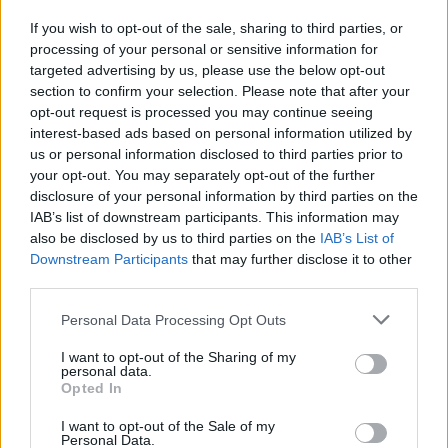
διακρίσεις για τις ελιές Σακελλαρόπουλου
If you wish to opt-out of the sale, sharing to third parties, or
10/08/2026 - 10:42
ΕΠΙΧΕΙΡΗΣΕΙΣ
processing of your personal or sensitive information for
targeted advertising by us, please use the below opt-out
section to confirm your selection. Please note that after your
opt-out request is processed you may continue seeing
interest-based ads based on personal information utilized by
ΟΛΕΣ ΟΙ ΕΙΔΗΣΕΙΣ
us or personal information disclosed to third parties prior to
your opt-out. You may separately opt-out of the further
disclosure of your personal information by third parties on the
IAB’s list of downstream participants. This information may
also be disclosed by us to third parties on the
IAB’s List of
Downstream Participants
that may further disclose it to other
third parties.
Personal Data Processing Opt Outs
ΔΗΜΟΦΙΛΗ
I want to opt-out of the Sharing of my
personal data.
Opted In
Εξαγωγές: Η Ελλάδα κερδίζει τους Ευρωπαίους
ανταγωνιστές – Άνοδος μεριδίων σε 9 από 11
I want to opt-out of the Sale of my
Personal Data.