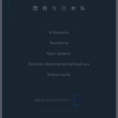
Η Εταιρεία
Ταυτότητα
Όροι Χρήσης
Πολιτική Προστασίας Δεδομένων
Επικοινωνία
ΜΕΛΟΣ #232470 Μ.Η.Τ.