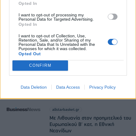
Opted In
Παπουτσάνης: Καθαρά κέρδη 3,4 εκατ. ευρώ στο
α΄ εξάμηνο – Στα 40,7 εκατ. ευρώ ο τζίρος
I want to opt-out of processing my
Personal Data for Targeted Advertising.
05/08/2026 - 08:01
ΕΠΙΧΕΙΡΗΣΕΙΣ
Opted In
I want to opt-out of Collection, Use,
Retention, Sale, and/or Sharing of my
Personal Data that Is Unrelated with the
Purposes for which it was collected.
Opted Out
CONFIRM
allstarbasket.gr
Στο Κάνσας Στέιτ η Τζωάνα
Ταμπάκου (pic)
Data Deletion
Data Access
Privacy Policy
05/08/2026 - 20:44
allstarbasket.gr
Με Λιθουανία στον προημιτελικό του
Ευρωπαϊκού Β' κατ. η Εθνική
Νεανίδων