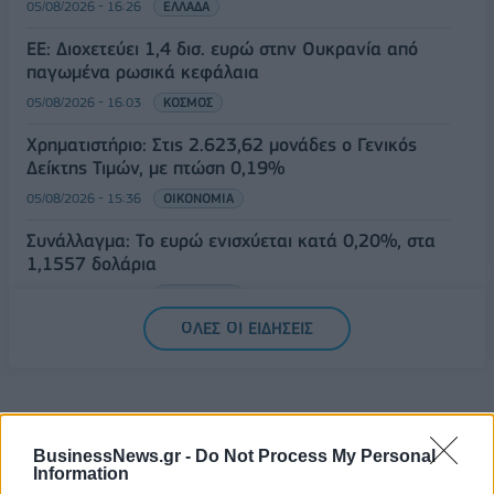
05/08/2026 - 16:26
ΕΛΛΑΔΑ
ΕΕ: Διοχετεύει 1,4 δισ. ευρώ στην Ουκρανία από
παγωμένα ρωσικά κεφάλαια
05/08/2026 - 16:03
ΚΟΣΜΟΣ
Χρηματιστήριο: Στις 2.623,62 μονάδες ο Γενικός
Δείκτης Τιμών, με πτώση 0,19%
05/08/2026 - 15:36
ΟΙΚΟΝΟΜΙΑ
Συνάλλαγμα: Το ευρώ ενισχύεται κατά 0,20%, στα
1,1557 δολάρια
05/08/2026 - 15:28
ΟΙΚΟΝΟΜΙΑ
ΟΛΕΣ ΟΙ ΕΙΔΗΣΕΙΣ
BusinessNews.gr -
Do Not Process My Personal
Information