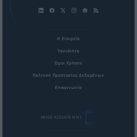
Η Εταιρεία
Ταυτότητα
Όροι Χρήσης
Πολιτική Προστασίας Δεδομένων
Επικοινωνία
ΜΕΛΟΣ #232470 Μ.Η.Τ.