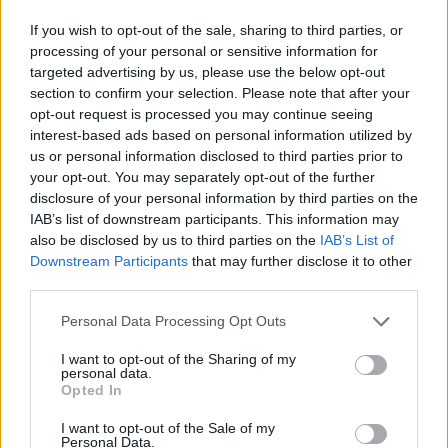
If you wish to opt-out of the sale, sharing to third parties, or
ΔΗΜΟΦΙΛΗ
processing of your personal or sensitive information for
targeted advertising by us, please use the below opt-out
section to confirm your selection. Please note that after your
opt-out request is processed you may continue seeing
Η Vendora επεκτείνεται σε 27 χώρες της
interest-based ads based on personal information utilized by
Ευρωπαϊκή 'Ενωσης
us or personal information disclosed to third parties prior to
05/08/2026 - 10:52
ΕΠΙΧΕΙΡΗΣΕΙΣ
your opt-out. You may separately opt-out of the further
disclosure of your personal information by third parties on the
SpaceX: Άλμα 92% στα έσοδα του α' τριμήνου στα
IAB’s list of downstream participants. This information may
7,8 δισ. δολάρια
also be disclosed by us to third parties on the
IAB’s List of
05/08/2026 - 08:44
ΤΕΧΝΟΛΟΓΙΑ
Downstream Participants
that may further disclose it to other
third parties.
Evergood: Άγγιξε τα 300 εκατ. ο τζίρος- Στα 10
εκατ. ευρώ το τίμημα για το 60% του Jackaroo
Personal Data Processing Opt Outs
05/08/2026 - 12:50
ΕΠΙΧΕΙΡΗΣΕΙΣ
I want to opt-out of the Sharing of my
personal data.
Alpha Bank: Για πρώτη φορά το Αρχαίο Θέατρο
Opted In
Επιδαύρου άνοιξε τις πύλες του σε όλους
05/08/2026 - 12:41
ESG
I want to opt-out of the Sale of my
Personal Data.