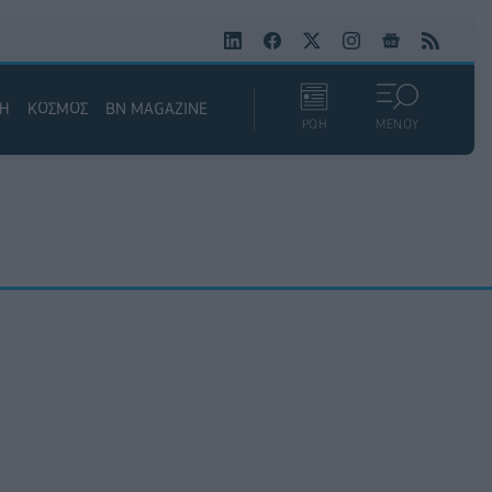
ΚΗ
ΚΟΣΜΟΣ
BN MAGAZINE
ΡΟΗ
ΜΕΝΟΥ