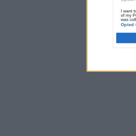
I want t
of my P
was col
Opted 