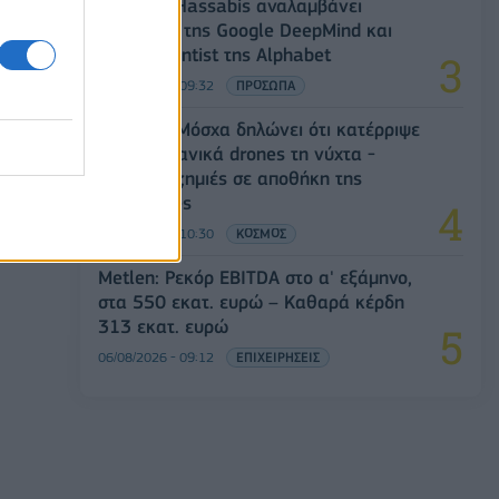
Ο Demis Hassabis αναλαμβάνει
Πρόεδρος της Google DeepMind και
Chief Scientist της Alphabet
06/08/2026 - 09:32
ΠΡΟΣΩΠΑ
Ρωσία: Η Μόσχα δηλώνει ότι κατέρριψε
605 ουκρανικά drones τη νύχτα -
Ελαφρές ζημιές σε αποθήκη της
Wildberries
06/08/2026 - 10:30
ΚΟΣΜΟΣ
Metlen: Ρεκόρ EBITDA στο α' εξάμηνο,
στα 550 εκατ. ευρώ – Καθαρά κέρδη
313 εκατ. ευρώ
06/08/2026 - 09:12
ΕΠΙΧΕΙΡΗΣΕΙΣ