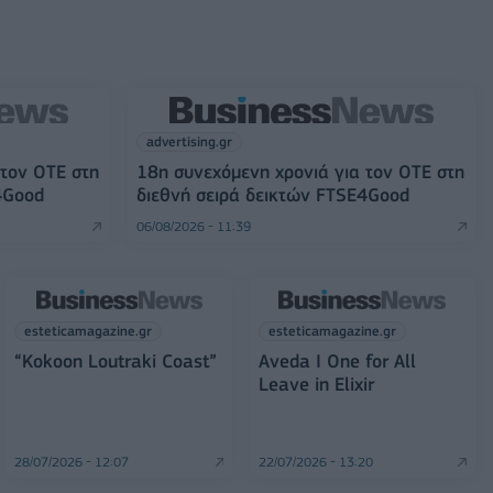
advertising.gr
 τον ΟΤΕ στη
18η συνεχόμενη χρονιά για τον ΟΤΕ στη
4Good
διεθνή σειρά δεικτών FTSE4Good
06/08/2026 - 11:39
esteticamagazine.gr
esteticamagazine.gr
“Kokoon Loutraki Coast”
Aveda I One for All
Leave in Elixir
28/07/2026 - 12:07
22/07/2026 - 13:20