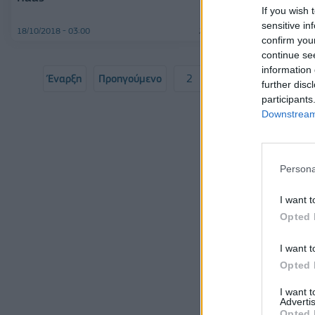
λόγους
If you wish 
sensitive in
18/10/2018 - 03:00
17/09/2018 - 03:00
confirm you
continue se
information 
Έναρξη
Προηγούμενο
2
3
4
5
further disc
participants
Σελ
Downstream 
Persona
I want t
Opted 
I want t
Opted 
I want 
Advertis
Opted 