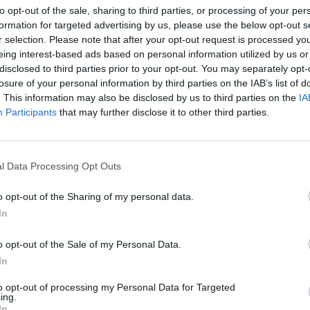
to opt-out of the sale, sharing to third parties, or processing of your per
formation for targeted advertising by us, please use the below opt-out s
10/07/2018 - 03:00
r selection. Please note that after your opt-out request is processed y
eing interest-based ads based on personal information utilized by us or
disclosed to third parties prior to your opt-out. You may separately opt-
6
7
8
9
10
11
Επόμενο
Τέλος
losure of your personal information by third parties on the IAB’s list of
. This information may also be disclosed by us to third parties on the
IA
ίδα 7 από 13
Participants
that may further disclose it to other third parties.
l Data Processing Opt Outs
o opt-out of the Sharing of my personal data.
In
o opt-out of the Sale of my Personal Data.
In
to opt-out of processing my Personal Data for Targeted
ing.
In