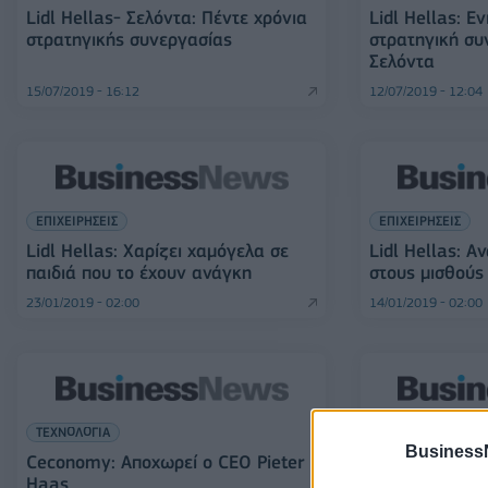
Lidl Hellas- Σελόντα: Πέντε χρόνια
Lidl Hellas: Εν
στρατηγικής συνεργασίας
στρατηγική συ
Σελόντα
15/07/2019 - 16:12
12/07/2019 - 12:04
ΕΠΙΧΕΙΡΗΣΕΙΣ
ΕΠΙΧΕΙΡΗΣΕΙΣ
Lidl Hellas: Χαρίζει χαμόγελα σε
Lidl Hellas: Α
παιδιά που το έχουν ανάγκη
στους μισθούς
23/01/2019 - 02:00
14/01/2019 - 02:00
ΤΕΧΝΟΛΟΓΙΑ
ΕΠΙΧΕΙΡΗΣΕΙΣ
Business
Ceconomy: Αποχωρεί ο CEO Pieter
Lidl Hellas: Α
Haas
αρτοσκεύασμα 