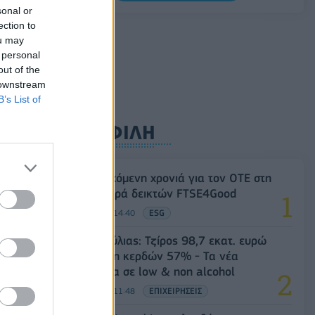
0,11%, στα 1,1541 δολάρια
sonal or
ection to
06/08/2026 - 14:59
ΟΙΚΟΝΟΜΙΑ
ou may
 personal
out of the
 downstream
B’s List of
ΔΗΜΟΦΙΛΗ
18η συνεχόμενη χρονιά για τον ΟΤΕ στη
διεθνή σειρά δεικτών FTSE4Good
06/08/2026 - 14:40
ESG
Β.Σ. Καρούλιας: Τζίρος 98,7 εκατ. ευρώ
και αύξηση κερδών 57% - Τα νέα
στοιχήματα σε low & non alcohol
06/08/2026 - 11:48
ΕΠΙΧΕΙΡΗΣΕΙΣ