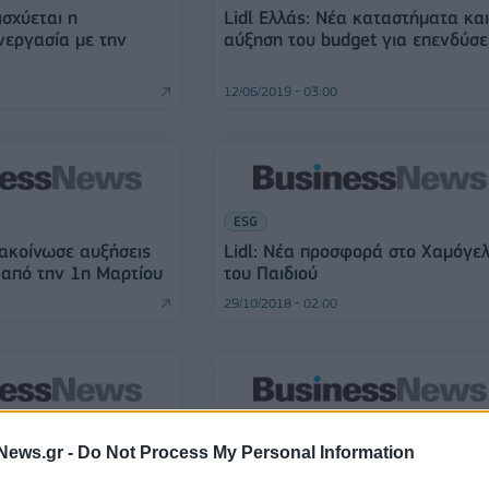
ισχύεται η
Lidl Eλλάς: Νέα καταστήματα κα
νεργασία με την
αύξηση του budget για επενδύσε
12/06/2019 - 03:00
ESG
νακοίνωσε αυξήσεις
Lidl: Νέα προσφορά στο Χαμόγε
 από την 1η Μαρτίου
του Παιδιού
29/10/2018 - 02:00
ΕΠΙΧΕΙΡΗΣΕΙΣ
News.gr -
Do Not Process My Personal Information
ποσύρει
Οπωροκηπευτικά με την ποιότητ
για προληπτικούς
της Lidl Hellas