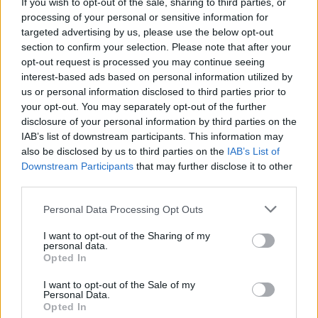
If you wish to opt-out of the sale, sharing to third parties, or
processing of your personal or sensitive information for
Εμπρησμός της Marfin: Προθεσμία έλαβε για την
targeted advertising by us, please use the below opt-out
απολογία της η 46χρονη κατηγορούμενη
section to confirm your selection. Please note that after your
07/08/2026 - 12:27
ΕΛΛΑΔΑ
opt-out request is processed you may continue seeing
interest-based ads based on personal information utilized by
Η νέα σειρά foldables της Samsung διαθέσιμη στη
us or personal information disclosed to third parties prior to
Vodafone
your opt-out. You may separately opt-out of the further
07/08/2026 - 11:57
ΤΕΧΝΟΛΟΓΙΑ
disclosure of your personal information by third parties on the
IAB’s list of downstream participants. This information may
Ατρόμητος και Novibet συνεχίζουν μαζί: Ανανέωση
also be disclosed by us to third parties on the
IAB’s List of
της συνεργασίας τους μέχρι το 2028
Downstream Participants
that may further disclose it to other
07/08/2026 - 11:50
ΑΘΛΗΤΙΣΜΟΣ
third parties.
Ευρωπαϊκά χρηματιστήρια: Άνοδο καταγράφουν οι
Personal Data Processing Opt Outs
μετοχές στο ξεκίνημα των συναλλαγών
I want to opt-out of the Sharing of my
07/08/2026 - 11:44
ΟΙΚΟΝΟΜΙΑ
personal data.
Opted In
Χρηματιστήριο: Στις 2.606,72 μονάδες ο Γενικός
Δείκτης Τιμών, με οριακή πτώση 0,07%
I want to opt-out of the Sale of my
Personal Data.
07/08/2026 - 11:38
ΟΙΚΟΝΟΜΙΑ
Opted In