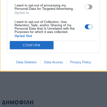
Generali: Άνοδος 13,7% στα καθαρά κέρδη του α'
I want to opt-out of processing my
εξαμήνου, στα 2,54 δισ. ευρώ
Personal Data for Targeted Advertising.
Opted In
07/08/2026 - 11:27
ΕΠΙΧΕΙΡΗΣΕΙΣ
I want to opt-out of Collection, Use,
Κ. Χατζηδάκης: Σε ισχύ μόνο οι εγκύκλιοι που
Retention, Sale, and/or Sharing of my
Personal Data that Is Unrelated with the
αναρτώνται στις ιστοσελίδες των φορέων
Purposes for which it was collected.
Opted Out
07/08/2026 - 11:20
ΠΟΛΙΤΙΚΗ
CONFIRM
ΟΛΕΣ ΟΙ ΕΙΔΗΣΕΙΣ
Data Deletion
Data Access
Privacy Policy
ΔΗΜΟΦΙΛΗ