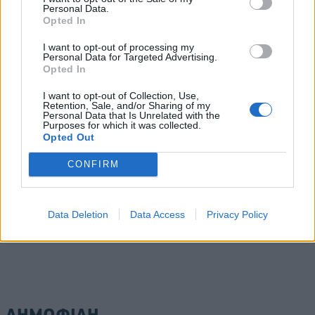
Personal Data.
Opted In
Συνάλλαγμα: Το ευρώ ενισχύεται 0,08%, στα
1,1534 δολάρια
I want to opt-out of processing my
07/08/2026 - 15:45
ΟΙΚΟΝΟΜΙΑ
Personal Data for Targeted Advertising.
Opted In
Χρηματιστήριο: Στις 2.623,19 μονάδες ο Γενικός
I want to opt-out of Collection, Use,
Δείκτης Τιμών, με άνοδο 0,57%
Retention, Sale, and/or Sharing of my
Personal Data that Is Unrelated with the
07/08/2026 - 15:21
ΟΙΚΟΝΟΜΙΑ
Purposes for which it was collected.
Opted Out
Νέο κύμα καύσωνα στην Ευρώπη – Θερμοκρασίες
άνω των 40°C σε Ιταλία, Ισπανία και Βαλκάνια
CONFIRM
ΟΛΕΣ ΟΙ ΕΙΔΗΣΕΙΣ
07/08/2026 - 14:58
ΚΟΣΜΟΣ
Data Deletion
Data Access
Privacy Policy
ΔΗΜΟΦΙΛΗ