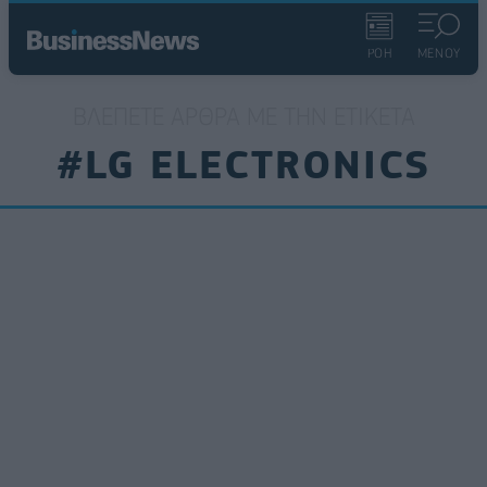
ΡΟΗ
ΜΕΝΟΥ
ΒΛΈΠΕΤΕ ΆΡΘΡΑ ΜΕ ΤΗΝ ΕΤΙΚΈΤΑ
#LG ELECTRONICS