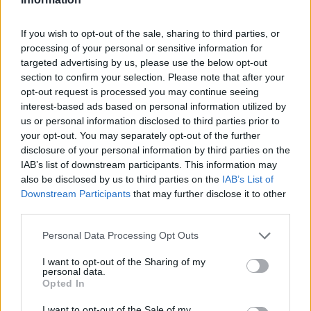
Ουγγαρία
08/08/2026 - 10:26
ΕΝΕΡΓΕΙΑ
If you wish to opt-out of the sale, sharing to third parties, or
ΣΚΑΪ: Ολοκληρώθηκε η θητεία του Γρηγόρη
processing of your personal or sensitive information for
Δημητριάδη - Ο Γιάννης Αλαφούζος επιστρέφει στη
targeted advertising by us, please use the below opt-out
θέση του CEO
section to confirm your selection. Please note that after your
opt-out request is processed you may continue seeing
08/08/2026 - 10:02
MEDIA
interest-based ads based on personal information utilized by
us or personal information disclosed to third parties prior to
ΥΠΑΑΤ: Επιπλέον 12,5 εκατ. ευρώ στις Περιφέρειες
your opt-out. You may separately opt-out of the further
για την ενίσχυση της βιοασφάλειας
disclosure of your personal information by third parties on the
07/08/2026 - 17:02
ΟΙΚΟΝΟΜΙΑ
IAB’s list of downstream participants. This information may
also be disclosed by us to third parties on the
IAB’s List of
Deloitte Ελλάδος: Χρηματοοικονομικός σύμβουλος
Downstream Participants
that may further disclose it to other
της ΔΕΗ για την είσοδο στην πολωνική αγορά
third parties.
ενέργειας
07/08/2026 - 16:38
ΕΠΙΧΕΙΡΗΣΕΙΣ
Personal Data Processing Opt Outs
Στρατηγική επένδυση του EFA GROUP στη Fractal
I want to opt-out of the Sharing of my
για την ανάπτυξη προηγμένων αμυντικών
personal data.
Opted In
τεχνολογιών
07/08/2026 - 16:11
ΕΠΙΧΕΙΡΗΣΕΙΣ
I want to opt-out of the Sale of my