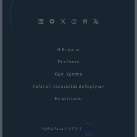
Η Εταιρεία
Ταυτότητα
Όροι Χρήσης
Πολιτική Προστασίας Δεδομένων
Επικοινωνία
ΜΕΛΟΣ #232470 Μ.Η.Τ.