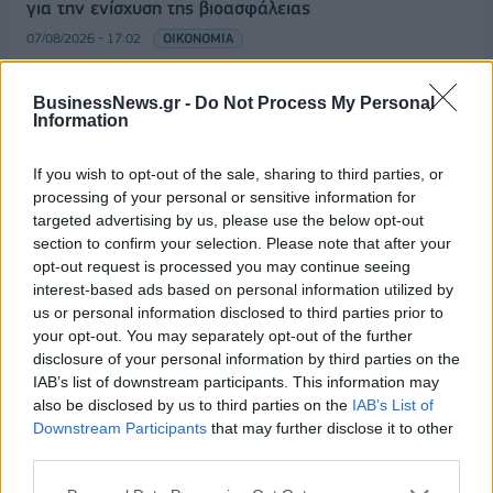
για την ενίσχυση της βιοασφάλειας
07/08/2026 - 17:02
ΟΙΚΟΝΟΜΙΑ
Deloitte Ελλάδος: Χρηματοοικονομικός σύμβουλος
της ΔΕΗ για την είσοδο στην πολωνική αγορά
BusinessNews.gr -
Do Not Process My Personal
Information
ενέργειας
07/08/2026 - 16:38
ΕΠΙΧΕΙΡΗΣΕΙΣ
If you wish to opt-out of the sale, sharing to third parties, or
Στρατηγική επένδυση του EFA GROUP στη Fractal
processing of your personal or sensitive information for
για την ανάπτυξη προηγμένων αμυντικών
targeted advertising by us, please use the below opt-out
τεχνολογιών
section to confirm your selection. Please note that after your
opt-out request is processed you may continue seeing
07/08/2026 - 16:11
ΕΠΙΧΕΙΡΗΣΕΙΣ
interest-based ads based on personal information utilized by
us or personal information disclosed to third parties prior to
Συνάλλαγμα: Το ευρώ ενισχύεται 0,08%, στα
your opt-out. You may separately opt-out of the further
1,1534 δολάρια
disclosure of your personal information by third parties on the
07/08/2026 - 15:45
ΟΙΚΟΝΟΜΙΑ
IAB’s list of downstream participants. This information may
also be disclosed by us to third parties on the
IAB’s List of
Χρηματιστήριο: Στις 2.623,19 μονάδες ο Γενικός
Downstream Participants
that may further disclose it to other
Δείκτης Τιμών, με άνοδο 0,57%
third parties.
07/08/2026 - 15:21
ΟΙΚΟΝΟΜΙΑ