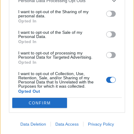
Personal Data Processing Opt Outs
Νέο κύμα καύσωνα στην Ευρώπη – Θερμοκρασίες
άνω των 40°C σε Ιταλία, Ισπανία και Βαλκάνια
I want to opt-out of the Sharing of my
personal data.
07/08/2026 - 14:58
ΚΟΣΜΟΣ
Opted In
Fourlis: Συμφωνία για την πώληση συμμετοχής στο
I want to opt-out of the Sale of my
Sofia South Ring Mall έναντι 49,35 εκατ. ευρώ
Personal Data.
Opted In
07/08/2026 - 14:39
ΕΠΙΧΕΙΡΗΣΕΙΣ
I want to opt-out of processing my
ΥΠΠΟ: Επιχορηγήσεις 1.106.000 ευρώ για την
Personal Data for Targeted Advertising.
ενίσχυση των Πολυθεματικών Φεστιβάλ σε όλη την
Opted In
Ελλάδα
I want to opt-out of Collection, Use,
07/08/2026 - 14:34
ΟΙΚΟΝΟΜΙΑ
Retention, Sale, and/or Sharing of my
Personal Data that Is Unrelated with the
Purposes for which it was collected.
Άρειος Πάγος- Ε. Μπακέλας: Δεν ανασύρεται από το
Opted Out
αρχείο η υπόθεση των υποκλοπών
CONFIRM
07/08/2026 - 14:11
ΕΛΛΑΔΑ
Σαουδική Αραβία, Τουρκία και Πακιστάν
υπογράφουν κοινή αμυντική συμφωνία
Data Deletion
Data Access
Privacy Policy
07/08/2026 - 13:47
ΚΟΣΜΟΣ