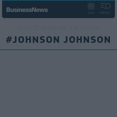
ΡΟΗ
ΜΕΝΟΥ
ΒΛΈΠΕΤΕ ΆΡΘΡΑ ΜΕ ΤΗΝ ΕΤΙΚΈΤΑ
#JOHNSON JOHNSON