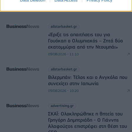
allstarbasket.gr
«Έριξε τις απαιτήσεις του για
Γουόκαπ ο Ολυμπιακός – Ζητά δύο
εκατομμύρια από την Ντουμπάι»
09/08/2026 - 11:10
allstarbasket.gr
Βιλερμπάν: Τέλος και ο Ανγκόλα που
συνεχίζει στην Ιαπωνία
09/08/2026 - 10:20
advertising.gr
ΣΚΑΪ: Ολοκληρώθηκε η θητεία του
Γρηγόρη Δημητριάδη - Ο Γιάννης
Αλαφούζος επιστρέφει στη θέση του