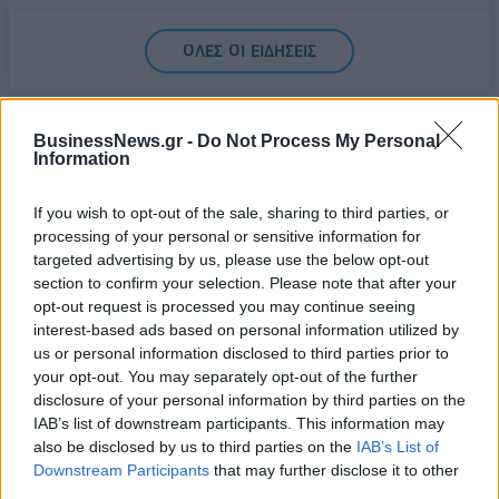
Υπ. Μεταφορών: Οριστική λύση στο ζήτημα των
ΟΛΕΣ ΟΙ ΕΙΔΗΣΕΙΣ
πινακίδων κυκλοφορίας - Τέλος στις χρονοβόρες
διαδικασίες
09/08/2026 - 11:18
ΕΛΛΑΔΑ
BusinessNews.gr -
Do Not Process My Personal
Information
If you wish to opt-out of the sale, sharing to third parties, or
processing of your personal or sensitive information for
targeted advertising by us, please use the below opt-out
ΔΗΜΟΦΙΛΗ
section to confirm your selection. Please note that after your
opt-out request is processed you may continue seeing
interest-based ads based on personal information utilized by
Αλ. Τσίπρας: Στις 2 Σεπτεμβρίου η παρουσίαση του
us or personal information disclosed to third parties prior to
οικονομικού προγράμματος της ΕΛ.Α.Σ. στη
your opt-out. You may separately opt-out of the further
Θεσσαλονίκη
disclosure of your personal information by third parties on the
IAB’s list of downstream participants. This information may
09/08/2026 - 10:03
ΠΟΛΙΤΙΚΗ
also be disclosed by us to third parties on the
IAB’s List of
Ισπανία – Ιταλία: Κλιμακώνεται η αντιπαράθεση
Downstream Participants
that may further disclose it to other
για το μεταναστευτικό με αμοιβαίους συνοριακούς
third parties.