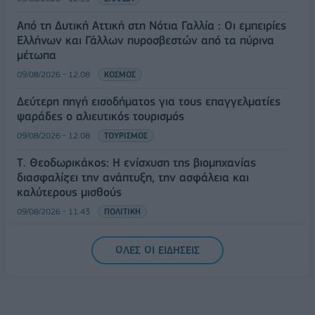
Από τη Δυτική Αττική στη Νότια Γαλλία : Οι εμπειρίες
Ελλήνων και Γάλλων πυροσβεστών από τα πύρινα
μέτωπα
09/08/2026 - 12:08
ΚΟΣΜΟΣ
Δεύτερη πηγή εισοδήματος για τους επαγγελματίες
ψαράδες ο αλιευτικός τουρισμός
09/08/2026 - 12:08
ΤΟΥΡΙΣΜΟΣ
Τ. Θεοδωρικάκος: Η ενίσχυση της βιομηχανίας
διασφαλίζει την ανάπτυξη, την ασφάλεια και
καλύτερους μισθούς
09/08/2026 - 11:43
ΠΟΛΙΤΙΚΗ
Υπ. Μεταφορών: Οριστική λύση στο ζήτημα των
ΟΛΕΣ ΟΙ ΕΙΔΗΣΕΙΣ
πινακίδων κυκλοφορίας - Τέλος στις χρονοβόρες
διαδικασίες
09/08/2026 - 11:18
ΕΛΛΑΔΑ