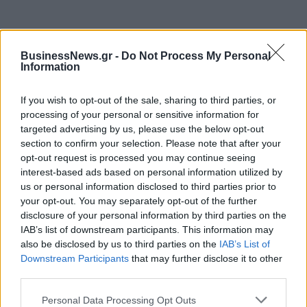
BusinessNews.gr -
Do Not Process My Personal
Information
ΔΗΜΟΦΙΛΗ
If you wish to opt-out of the sale, sharing to third parties, or
processing of your personal or sensitive information for
Αλ. Τσίπρας: Στις 2 Σεπτεμβρίου η παρουσίαση του
targeted advertising by us, please use the below opt-out
οικονομικού προγράμματος της ΕΛ.Α.Σ. στη
section to confirm your selection. Please note that after your
Θεσσαλονίκη
opt-out request is processed you may continue seeing
09/08/2026 - 10:03
ΠΟΛΙΤΙΚΗ
interest-based ads based on personal information utilized by
us or personal information disclosed to third parties prior to
Στα 15 δισ. ευρώ ο στόχος για νέα δάνεια το 2026
your opt-out. You may separately opt-out of the further
- Η «ακτινογραφία» της κερδοφορίας των
disclosure of your personal information by third parties on the
τραπεζών το α΄ εξάμηνο
IAB’s list of downstream participants. This information may
09/08/2026 - 10:52
ΤΡΑΠΕΖΕΣ
also be disclosed by us to third parties on the
IAB’s List of
Downstream Participants
that may further disclose it to other
Ισπανία – Ιταλία: Κλιμακώνεται η αντιπαράθεση
third parties.
για το μεταναστευτικό με αμοιβαίους συνοριακούς
ελέγχους
Personal Data Processing Opt Outs