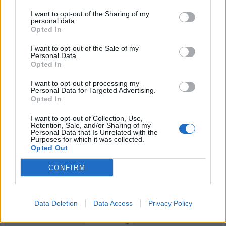
09/08/2026 - 10:29
ΚΟΣΜΟΣ
I want to opt-out of the Sharing of my
personal data.
Από τη Δυτική Αττική στη Νότια Γαλλία : Οι
Opted In
εμπειρίες Ελλήνων και Γάλλων πυροσβεστών από
τα πύρινα μέτωπα
I want to opt-out of the Sale of my
Personal Data.
09/08/2026 - 12:08
ΚΟΣΜΟΣ
Opted In
Αυξημένη η επιβατική κίνηση από το λιμάνι του
I want to opt-out of processing my
Πειραιά – Περίπου 60.000 ταξίδεψαν Παρασκευή
Personal Data for Targeted Advertising.
Opted In
και Σάββατο
09/08/2026 - 12:33
ΕΛΛΑΔΑ
I want to opt-out of Collection, Use,
Retention, Sale, and/or Sharing of my
Personal Data that Is Unrelated with the
Purposes for which it was collected.
Opted Out
CONFIRM
DIRECTION BUSINESS NETWORK
Data Deletion
Data Access
Privacy Policy
allstarbasket.gr