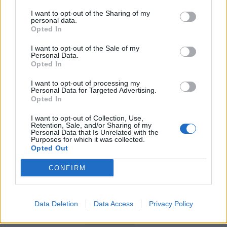
Evergood: Άγγιξε τα 300 εκατ. ο τζίρος- Στα 10
εκατ. ευρώ το τίμημα για το 60% του Jackaroo
I want to opt-out of the Sharing of my
personal data.
05/08/2026 - 12:50
ΕΠΙΧΕΙΡΗΣΕΙΣ
Opted In
Alpha Bank: Για πρώτη φορά το Αρχαίο Θέατρο
I want to opt-out of the Sale of my
Επιδαύρου άνοιξε τις πύλες του σε όλους
Personal Data.
Opted In
05/08/2026 - 12:41
ESG
I want to opt-out of processing my
Παπουτσάνης: Καθαρά κέρδη 3,4 εκατ. ευρώ στο
Personal Data for Targeted Advertising.
Opted In
α΄ εξάμηνο – Στα 40,7 εκατ. ευρώ ο τζίρος
05/08/2026 - 08:01
ΕΠΙΧΕΙΡΗΣΕΙΣ
I want to opt-out of Collection, Use,
Retention, Sale, and/or Sharing of my
Personal Data that Is Unrelated with the
Purposes for which it was collected.
Opted Out
CONFIRM
DIRECTION BUSINESS NETWORK
Data Deletion
Data Access
Privacy Policy
allstarbasket.gr