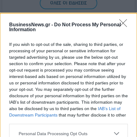
ΟΛΕΣ ΟΙ ΕΙΔΗΣΕΙΣ
BusinessNews.gr -
Do Not Process My Personal
Information
If you wish to opt-out of the sale, sharing to third parties, or
processing of your personal or sensitive information for
targeted advertising by us, please use the below opt-out
section to confirm your selection. Please note that after your
ΔΗΜΟΦΙΛΗ
opt-out request is processed you may continue seeing
interest-based ads based on personal information utilized by
us or personal information disclosed to third parties prior to
Η Vendora επεκτείνεται σε 27 χώρες της
your opt-out. You may separately opt-out of the further
Ευρωπαϊκή 'Ενωσης
disclosure of your personal information by third parties on the
05/08/2026 - 10:52
ΕΠΙΧΕΙΡΗΣΕΙΣ
IAB’s list of downstream participants. This information may
also be disclosed by us to third parties on the
IAB’s List of
SpaceX: Άλμα 92% στα έσοδα του α' τριμήνου στα
Downstream Participants
that may further disclose it to other
7,8 δισ. δολάρια
third parties.
05/08/2026 - 08:44
ΤΕΧΝΟΛΟΓΙΑ
Personal Data Processing Opt Outs