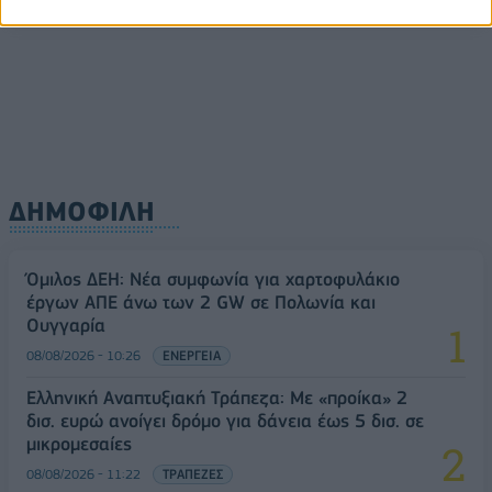
08/08/2026 - 10:54
ΤΕΧΝΟΛΟΓΙΑ
ΔΗΜΟΦΙΛΗ
Όμιλος ΔΕΗ: Νέα συμφωνία για χαρτοφυλάκιο
έργων ΑΠΕ άνω των 2 GW σε Πολωνία και
Ουγγαρία
08/08/2026 - 10:26
ΕΝΕΡΓΕΙΑ
Ελληνική Αναπτυξιακή Τράπεζα: Με «προίκα» 2
δισ. ευρώ ανοίγει δρόμο για δάνεια έως 5 δισ. σε
μικρομεσαίες
08/08/2026 - 11:22
ΤΡΑΠΕΖΕΣ