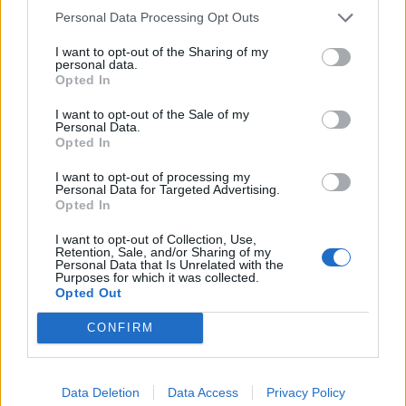
Personal Data Processing Opt Outs
Χρηματιστήριο Αθηνών: Εβδομαδιαία άνοδος
1,76%, κέρδη 23,31% από τις αρχές του έτους
I want to opt-out of the Sharing of my
personal data.
08/08/2026 - 12:36
ΟΙΚΟΝΟΜΙΑ
Opted In
Διευρύνεται η πρωτοβουλία για τις τιμές στο ράφι
I want to opt-out of the Sale of my
με 916 προϊόντα
Personal Data.
Opted In
08/08/2026 - 12:12
ΛΙΑΝΕΜΠΟΡΙΟ
I want to opt-out of processing my
Health Monitoring: Η εθνική υποδομή για την
Personal Data for Targeted Advertising.
αξιοποίηση των δεδομένων υγείας προς όφελος
Opted In
των πολιτών
I want to opt-out of Collection, Use,
08/08/2026 - 11:48
ΥΓΕΙΑ
Retention, Sale, and/or Sharing of my
Personal Data that Is Unrelated with the
Purposes for which it was collected.
Ελληνική Αναπτυξιακή Τράπεζα: Με «προίκα» 2 δισ.
Opted Out
ευρώ ανοίγει δρόμο για δάνεια έως 5 δισ. σε
μικρομεσαίες
CONFIRM
08/08/2026 - 11:22
ΤΡΑΠΕΖΕΣ
5G παντού, 6G στον ορίζοντα: Πού βρίσκεται η
Data Deletion
Data Access
Privacy Policy
ΟΛΕΣ ΟΙ ΕΙΔΗΣΕΙΣ
Ελλάδα στη μεγάλη τεχνολογική μετάβαση