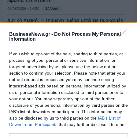
λιμάνια της Αττικής
08/08/2026 - 14:30
ΕΛΛΑΔΑ
Δυτική Αττική: Η επόμενη ημέρα μετά τις πυρκαγιές
– Τα έργα Antinero και η «μάχη» πριν από τις
βροχές
BusinessNews.gr -
Do Not Process My Personal
Information
08/08/2026 - 14:08
ΕΛΛΑΔΑ
Ειδικό Χωροταξικό για τον Τουρισμό: Οι νέοι
If you wish to opt-out of the sale, sharing to third parties, or
κανόνες για επενδύσεις, νησιά και προορισμούς υπό
processing of your personal or sensitive information for
πίεση
targeted advertising by us, please use the below opt-out
section to confirm your selection. Please note that after your
08/08/2026 - 13:21
ΤΟΥΡΙΣΜΟΣ
opt-out request is processed you may continue seeing
Υπουργείο Εργασίας: Ο “χάρτης” των πληρωμών
interest-based ads based on personal information utilized by
από τον e-ΕΦΚΑ και τη ΔΥΠΑ έως τις 14 Αυγούστου
us or personal information disclosed to third parties prior to
your opt-out. You may separately opt-out of the further
08/08/2026 - 12:58
ΟΙΚΟΝΟΜΙΑ
disclosure of your personal information by third parties on the
IAB’s list of downstream participants. This information may
Οι Hamilton Reserve Bank και SEE Capital
also be disclosed by us to third parties on the
IAB’s List of
Hamilton Ltd. συνάπτουν συμφωνία υπηρεσιών
Downstream Participants
that may further disclose it to other
μάρκετινγκ
third parties.
08/08/2026 - 13:44
ΕΠΙΧΕΙΡΗΣΕΙΣ