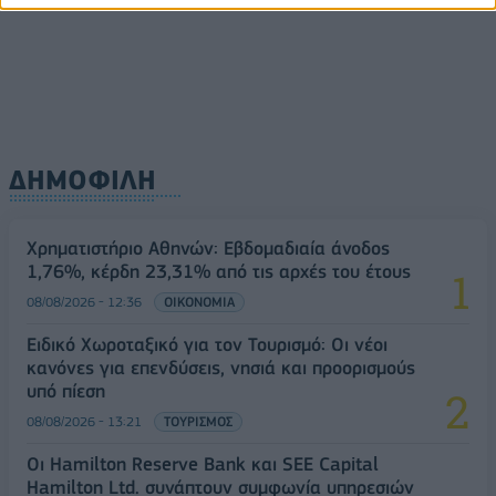
κανόνες για επενδύσεις, νησιά και προορισμούς υπό
πίεση
08/08/2026 - 13:21
ΤΟΥΡΙΣΜΟΣ
ΔΗΜΟΦΙΛΗ
Χρηματιστήριο Αθηνών: Εβδομαδιαία άνοδος
1,76%, κέρδη 23,31% από τις αρχές του έτους
08/08/2026 - 12:36
ΟΙΚΟΝΟΜΙΑ
Ειδικό Χωροταξικό για τον Τουρισμό: Οι νέοι
κανόνες για επενδύσεις, νησιά και προορισμούς
υπό πίεση
08/08/2026 - 13:21
ΤΟΥΡΙΣΜΟΣ
Οι Hamilton Reserve Bank και SEE Capital
Hamilton Ltd. συνάπτουν συμφωνία υπηρεσιών