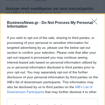
Δεύτερη πηγή εισοδήματος για τους επαγγελματίες
ψαράδες ο αλιευτικός τουρισμός
09/08/2026 - 12:08
ΤΟΥΡΙΣΜΟΣ
BusinessNews.gr -
Do Not Process My Personal
Information
Τ. Θεοδωρικάκος: Η ενίσχυση της βιομηχανίας
διασφαλίζει την ανάπτυξη, την ασφάλεια και
If you wish to opt-out of the sale, sharing to third parties, or
καλύτερους μισθούς
processing of your personal or sensitive information for
09/08/2026 - 11:43
ΠΟΛΙΤΙΚΗ
targeted advertising by us, please use the below opt-out
section to confirm your selection. Please note that after your
Υπ. Μεταφορών: Οριστική λύση στο ζήτημα των
opt-out request is processed you may continue seeing
πινακίδων κυκλοφορίας - Τέλος στις χρονοβόρες
interest-based ads based on personal information utilized by
διαδικασίες
us or personal information disclosed to third parties prior to
09/08/2026 - 11:18
ΕΛΛΑΔΑ
your opt-out. You may separately opt-out of the further
disclosure of your personal information by third parties on the
Στα 15 δισ. ευρώ ο στόχος για νέα δάνεια το 2026
IAB’s list of downstream participants. This information may
- Η «ακτινογραφία» της κερδοφορίας των
also be disclosed by us to third parties on the
IAB’s List of
τραπεζών το α΄ εξάμηνο
Downstream Participants
that may further disclose it to other
09/08/2026 - 10:52
ΤΡΑΠΕΖΕΣ
third parties.
Ισπανία – Ιταλία: Κλιμακώνεται η αντιπαράθεση για