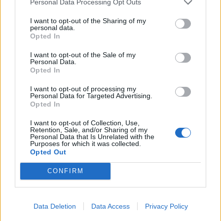
Personal Data Processing Opt Outs
το μεταναστευτικό με αμοιβαίους συνοριακούς
ελέγχους
I want to opt-out of the Sharing of my
personal data.
09/08/2026 - 10:29
ΚΟΣΜΟΣ
Opted In
Αλ. Τσίπρας: Στις 2 Σεπτεμβρίου η παρουσίαση του
I want to opt-out of the Sale of my
Personal Data.
οικονομικού προγράμματος της ΕΛ.Α.Σ. στη
Opted In
Θεσσαλονίκη
09/08/2026 - 10:03
ΠΟΛΙΤΙΚΗ
I want to opt-out of processing my
Personal Data for Targeted Advertising.
Opted In
Κορυφώνεται η έξοδος του Αυγούστου – Πάνω από
56.000 επιβάτες αναχωρούν σήμερα από τα
I want to opt-out of Collection, Use,
λιμάνια της Αττικής
Retention, Sale, and/or Sharing of my
Personal Data that Is Unrelated with the
08/08/2026 - 14:30
ΕΛΛΑΔΑ
Purposes for which it was collected.
Opted Out
Δυτική Αττική: Η επόμενη ημέρα μετά τις πυρκαγιές
– Τα έργα Antinero και η «μάχη» πριν από τις
CONFIRM
βροχές
08/08/2026 - 14:08
ΕΛΛΑΔΑ
ΟΛΕΣ ΟΙ ΕΙΔΗΣΕΙΣ
Data Deletion
Data Access
Privacy Policy
Ειδικό Χωροταξικό για τον Τουρισμό: Οι νέοι