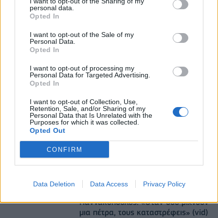
I want to opt-out of the Sharing of my
personal data.
Πειραιάς: Κορυφώνεται η έξοδος των αδειούχων
Opted In
του Αυγούστου
07/08/2026 - 08:54
ΕΛΛΑΔΑ
I want to opt-out of the Sale of my
Personal Data.
Opted In
Ειδικό Χωροταξικό Πλαίσιο για τον Τουρισμό:
Στρατηγικό εργαλείο για βιώσιμη τουριστική
I want to opt-out of processing my
ανάπτυξη
Personal Data for Targeted Advertising.
Opted In
07/08/2026 - 10:43
ΠΟΛΙΤΙΚΗ
I want to opt-out of Collection, Use,
Retention, Sale, and/or Sharing of my
Personal Data that Is Unrelated with the
Purposes for which it was collected.
Opted Out
CONFIRM
DIRECTION BUSINESS NETWORK
Data Deletion
Data Access
Privacy Policy
allstarbasket.gr
Γιαννακόπουλος: «Όταν σου ρίχνουν
μια πέτρα, τους καταστρέφεις» (vid)