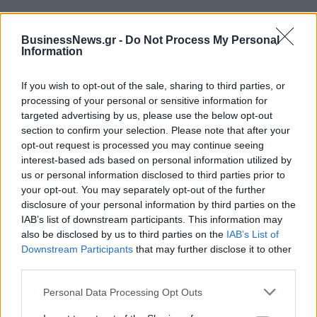
BusinessNews.gr -
Do Not Process My Personal
Information
If you wish to opt-out of the sale, sharing to third parties, or
ΔΗΜΟΦΙΛΗ
processing of your personal or sensitive information for
targeted advertising by us, please use the below opt-out
section to confirm your selection. Please note that after your
opt-out request is processed you may continue seeing
Έρευνα ΕΟΤ: Η Ελλάδα στις κορυφαίες επιλογές
interest-based ads based on personal information utilized by
των Ευρωπαίων ταξιδιωτών
us or personal information disclosed to third parties prior to
07/08/2026 - 10:56
ΤΟΥΡΙΣΜΟΣ
your opt-out. You may separately opt-out of the further
disclosure of your personal information by third parties on the
Υψηλός κίνδυνος πυρκαγιάς σήμερα σε Αττική,
IAB’s list of downstream participants. This information may
Κρήτη, Πελοπόννησο, Εύβοια και νησιά του Αιγαίου
also be disclosed by us to third parties on the
IAB’s List of
07/08/2026 - 08:30
ΕΛΛΑΔΑ
Downstream Participants
that may further disclose it to other
third parties.
Χρ. Δήμας: «Προχωρούν τα έργα σε όλο το μήκος
του ΒΟΑΚ»
Personal Data Processing Opt Outs
07/08/2026 - 09:50
ΠΟΛΙΤΙΚΗ