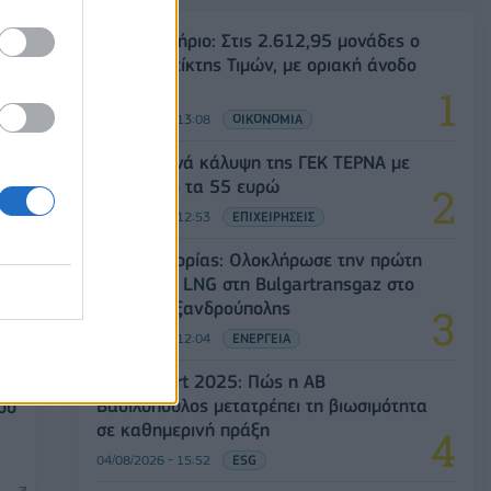
Χρηματιστήριο: Στις 2.612,95 μονάδες ο
Γενικός Δείκτης Τιμών, με οριακή άνοδο
0,05%
04/08/2026 - 13:08
ΟΙΚΟΝΟΜΙΑ
UBS: Ξεκινά κάλυψη της ΓΕΚ ΤΕΡΝΑ με
τιμή στόχο τα 55 ευρώ
04/08/2026 - 12:53
ΕΠΙΧΕΙΡΗΣΕΙΣ
ΔΕΠΑ Εμπορίας: Ολοκλήρωσε την πρώτη
παράδοση LNG στη Bulgartransgaz στο
FSRU Αλεξανδρούπολης
04/08/2026 - 12:04
ΕΝΕΡΓΕΙΑ
ESG Report 2025: Πώς η ΑΒ
):
Βασιλόπουλος μετατρέπει τη βιωσιμότητα
ου
σε καθημερινή πράξη
04/08/2026 - 15:52
ESG