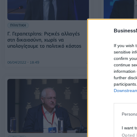
ΠΟΛΙΤΙΚΗ
ΠΟΛΙΤΙΚΗ
Business
Γ. Γεραπετρίτης: Ριζικές αλλαγές
Γ. Παπανδρέου
στη δικαιοσύνη, χωρίς να
από το Συμβού
υπολογίζουμε το πολιτικό κόστος
If you wish 
τον λόγο στο δ
sensitive in
confirm you
06/04/2022 - 18:49
06/04/2022 - 18:15
continue se
information 
further disc
participants
Downstream 
Persona
I want t
Opted 