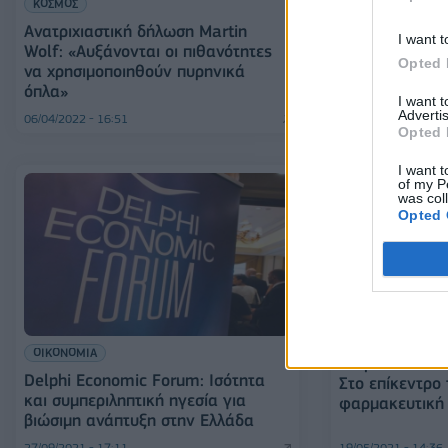
ΚΟΣΜΟΣ
ΕΛΛΑΔΑ
Ανατριχιαστική δήλωση Martin
Σακελλαροπού
I want t
Wolf: «Αυξάνονται οι πιθανότητες
παραμένει άγ
Opted 
να χρησιμοποιηθούν πυρηνικά
σταθερότητας,
όπλα»
και περιφερει
I want 
Advertis
06/04/2022 - 16:51
06/04/2022 - 16:33
Opted 
I want t
of my P
was col
Opted 
ΕΛΛΑΔΑ
ΟΙΚΟΝΟΜΙΑ
Delphi Econom
Delphi Economic Forum: Ισότητα
Στο επίκεντρο
και συμπεριληπτική ηγεσία για
φαρμακευτική 
βιώσιμη ανάπτυξη στην Ελλάδα
27/09/2021 - 17:11
19/05/2021 - 14:36