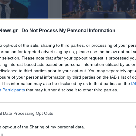
ΟΙΚΟΝΟΜΙΑ
News.gr -
Do Not Process My Personal Information
: Έρχεται ρύθμιση
Ο Αλέξης Πατέλης περιμένει την
λιο της Ευρώπης για
υποθαλάσσια σύνδεση με την
to opt-out of the sale, sharing to third parties, or processing of your per
ιαδίκτυο
Αίγυπτο για να περιοριστεί το
formation for targeted advertising by us, please use the below opt-out s
φαινόμενο της ακρίβειας στο ρε
r selection. Please note that after your opt-out request is processed y
06/04/2022 - 18:03
eing interest-based ads based on personal information utilized by us or
disclosed to third parties prior to your opt-out. You may separately opt-
losure of your personal information by third parties on the IAB’s list of
. This information may also be disclosed by us to third parties on the
IA
Participants
that may further disclose it to other third parties.
l Data Processing Opt Outs
ΟΙΚΟΝΟΜΙΑ
o opt-out of the Sharing of my personal data.
Την Τετάρτη ξεκινάει το Οικονομ
In