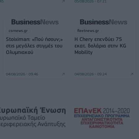
:45
05/08/2026 - 07:21
csrnews.gr
fleetnews.gr
Stoiximan: «Πού ήσουν;»
Η Chery επενδύει 75
στις μεγάλες στιγμές του
εκατ. δολάρια στην KG
Ολυμπιακού
Mobility
04/08/2026 - 09:46
04/08/2026 - 09:24