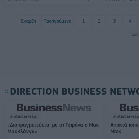
Έναρξη
Προηγούμενο
1
2
3
4
Σελ
DIRECTION BUSINESS NETW
allstarbasket.gr
allstarbasket.
«Διαπραγμετεύεται με τη Τζιρόνα ο Μακ
Αποκτά ισπα
ΜακΚλάνγκ»
Ντεκ