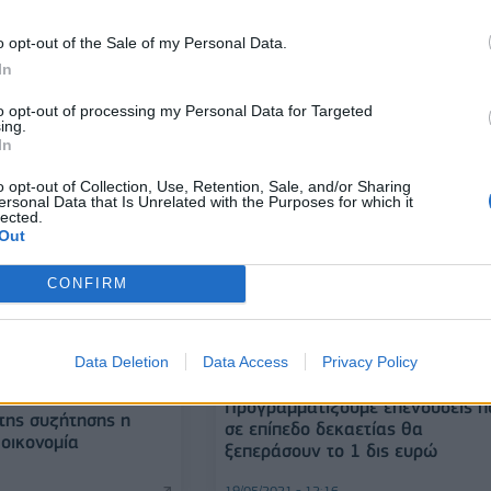
Φόρουμ των Δελφών
λου: «Η Ελλάδα
o opt-out of the Sale of my Personal Data.
κυρα ευρωπαϊκής
In
 παράγοντας ειρήνης
ακής συνεργασίας»
to opt-out of processing my Personal Data for Targeted
ing.
05/04/2022 - 09:36
In
o opt-out of Collection, Use, Retention, Sale, and/or Sharing
ersonal Data that Is Unrelated with the Purposes for which it
lected.
Out
CONFIRM
ΠΡΟΣΩΠΑ
Data Deletion
Data Access
Privacy Policy
Απόστολος Κάκκος (Lamda Hellix
ic Forum - AMGEN:
Προγραμματίζουμε επενδύσεις π
 της συζήτησης η
σε επίπεδο δεκαετίας θα
οικονομία
ξεπεράσουν το 1 δις ευρώ
19/05/2021 - 12:16