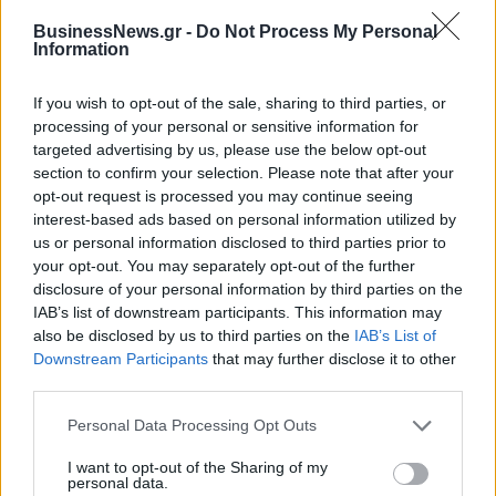
BusinessNews.gr -
Do Not Process My Personal
Information
If you wish to opt-out of the sale, sharing to third parties, or
processing of your personal or sensitive information for
targeted advertising by us, please use the below opt-out
ΡΟΗ ΕΙΔΗΣΕΩΝ
section to confirm your selection. Please note that after your
opt-out request is processed you may continue seeing
interest-based ads based on personal information utilized by
Π. Μαρινάκης: «Το δημογραφικό δεν μπορεί να
us or personal information disclosed to third parties prior to
περιμένει»
your opt-out. You may separately opt-out of the further
disclosure of your personal information by third parties on the
09/08/2026 - 14:34
ΠΟΛΙΤΙΚΗ
IAB’s list of downstream participants. This information may
also be disclosed by us to third parties on the
IAB’s List of
Ε. Τουρνάς: Πάνω από 400 πυρκαγιές σε δέκα
Downstream Participants
that may further disclose it to other
ημέρες - Σε επιφυλακή ο κρατικός μηχανισμός
third parties.
09/08/2026 - 14:17
ΠΟΛΙΤΙΚΗ
Personal Data Processing Opt Outs
Εξαγωγές: Η Ελλάδα κερδίζει τους Ευρωπαίους
ανταγωνιστές – Άνοδος μεριδίων σε 9 από 11
I want to opt-out of the Sharing of my
κλάδους (Εθνική Τράπεζα)
personal data.