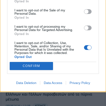
Opted In
09/08/2026 - 13:51
ΟΙΚΟΝΟΜΙΑ
I want to opt-out of the Sale of my
Προς εκτύπωση το πολλαπλό βιβλίο - «Σύγχρονο
Personal Data.
εκπαιδευτικό υλικό, τόσο σε έντυπη όσο και σε
Opted In
ηλεκτρονική μορφή»
I want to opt-out of processing my
09/08/2026 - 13:24
ΕΛΛΑΔΑ
Personal Data for Targeted Advertising.
Opted In
Γερμανία: Το Βερολίνο θα επεκτείνει την έρευνα για
την ασφάλεια από τα drones μετά το περιστατικό σε
I want to opt-out of Collection, Use,
Retention, Sale, and/or Sharing of my
αεροδρόμιο
Personal Data that Is Unrelated with the
Purposes for which it was collected.
09/08/2026 - 12:57
ΚΟΣΜΟΣ
Opted Out
Αυξημένη η επιβατική κίνηση από το λιμάνι του
CONFIRM
Πειραιά – Περίπου 60.000 ταξίδεψαν Παρασκευή
και Σάββατο
09/08/2026 - 12:33
ΕΛΛΑΔΑ
Data Deletion
Data Access
Privacy Policy
Από τη Δυτική Αττική στη Νότια Γαλλία : Οι εμπειρίες
Ελλήνων και Γάλλων πυροσβεστών από τα πύρινα
μέτωπα
09/08/2026 - 12:08
ΚΟΣΜΟΣ