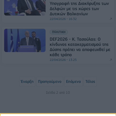
Υπογραφή της Διακήρυξης των
Δελφών με τις χώρες των
Δυτικών Βαλκανίων
22/04/2026 - 16:32
ΠΟΛΙΤΙΚΗ
DEF2026 - Κ. Τασούλας: Ο
κίνδυνος κατακερματισμού της
Δύσης πρέπει να αποφευχθεί με
κάθε τρόπο
22/04/2026 - 13:25
Έναρξη
Προηγούμενο
Επόμενο
Τέλος
Σελίδα 2 από 10