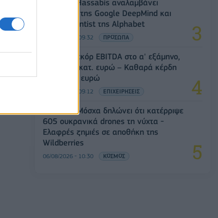
Ο Demis Hassabis αναλαμβάνει
Πρόεδρος της Google DeepMind και
Chief Scientist της Alphabet
06/08/2026 - 09:32
ΠΡΟΣΩΠΑ
Metlen: Ρεκόρ EBITDA στο α' εξάμηνο,
στα 550 εκατ. ευρώ – Καθαρά κέρδη
313 εκατ. ευρώ
06/08/2026 - 09:12
ΕΠΙΧΕΙΡΗΣΕΙΣ
Ρωσία: Η Μόσχα δηλώνει ότι κατέρριψε
605 ουκρανικά drones τη νύχτα -
Ελαφρές ζημιές σε αποθήκη της
Wildberries
06/08/2026 - 10:30
ΚΟΣΜΟΣ