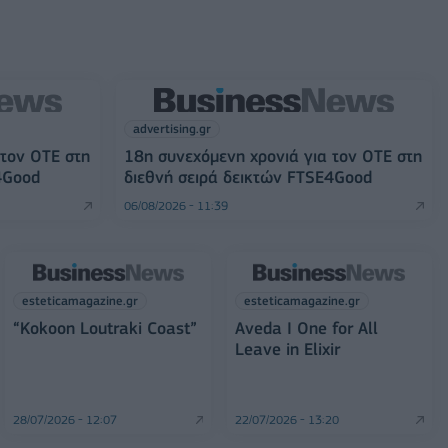
advertising.gr
 τον ΟΤΕ στη
18η συνεχόμενη χρονιά για τον ΟΤΕ στη
4Good
διεθνή σειρά δεικτών FTSE4Good
06/08/2026 - 11:39
esteticamagazine.gr
esteticamagazine.gr
“Kokoon Loutraki Coast”
Aveda I One for All
Leave in Elixir
28/07/2026 - 12:07
22/07/2026 - 13:20