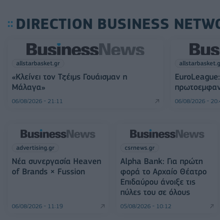
DIRECTION BUSINESS NETW
allstarbasket.gr
allstarbasket.
«Κλείνει τον Τζέιμς Γουάισμαν η
EuroLeague:
Μάλαγα»
πρωτοεμφαν
06/08/2026 - 21:11
06/08/2026 - 20
advertising.gr
csrnews.gr
Νέα συνεργασία Heaven
Alpha Bank: Για πρώτη
of Brands × Fussion
φορά το Αρχαίο Θέατρο
Επιδαύρου άνοιξε τις
πύλες του σε όλους
06/08/2026 - 11:19
05/08/2026 - 10:12