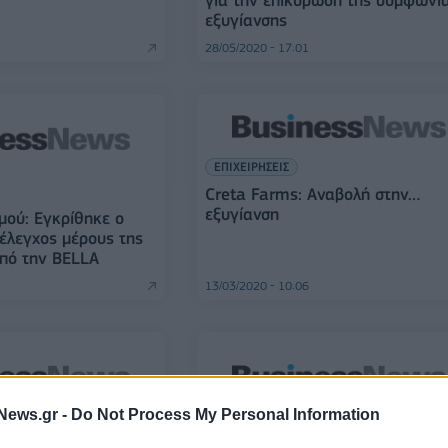
για την επικύρωση της συμφωνί
εξυγίανσης
28/05/2020 - 17:01
ΕΠΙΧΕΙΡΗΣΕΙΣ
Creta Farms: Aναβολή στην…
εξυγίανση
μού: Εγκρίθηκε ο
 έλεγχος μέρους της
πό την BELLA
13/03/2020 - 10:06
News.gr -
Do Not Process My Personal Information
ΕΠΙΧΕΙΡΗΣΕΙΣ