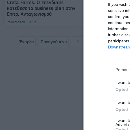
Creta Farms: Ο επενδυτής
Ενδιάμεση χρη
If you wish 
κατέθεσε το business plan στην
ευρώ από τις 
sensitive in
Επιτρ. Ανταγωνισμού
Farms
confirm you
25/02/2020 - 10:35
24/02/2020 - 20:47
continue se
information 
further disc
participants
Έναρξη
Προηγούμενο
1
2
3
4
Downstream 
Σελ
Persona
I want t
Opted 
I want t
Opted 
I want 
Advertis
Opted 