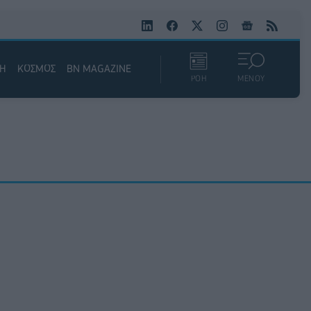
ΚΗ
ΚΟΣΜΟΣ
BN MAGAZINE
ΡΟΗ
ΜΕΝΟΥ