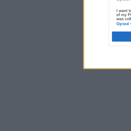
I want t
of my P
was col
Opted 