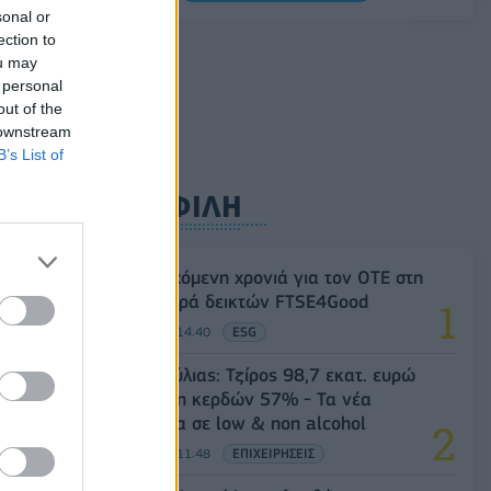
0,11%, στα 1,1541 δολάρια
sonal or
ection to
06/08/2026 - 14:59
ΟΙΚΟΝΟΜΙΑ
ou may
 personal
out of the
 downstream
B’s List of
ΔΗΜΟΦΙΛΗ
18η συνεχόμενη χρονιά για τον ΟΤΕ στη
διεθνή σειρά δεικτών FTSE4Good
06/08/2026 - 14:40
ESG
Β.Σ. Καρούλιας: Τζίρος 98,7 εκατ. ευρώ
και αύξηση κερδών 57% - Τα νέα
στοιχήματα σε low & non alcohol
06/08/2026 - 11:48
ΕΠΙΧΕΙΡΗΣΕΙΣ