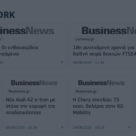
ORK
gr
csrnews.gr
 Οι ενθουσιώδεις
18η συνεχόμενη χρονιά για
ιζόμενοι
διεθνή σειρά δεικτών FTSE
:41
06/08/2026 - 11:42
fleetnews.gr
fleetnews.gr
Νέο Audi A2 e-tron με
Η Chery επενδύει 75
στόχο την κορυφή της
εκατ. δολάρια στην KG
αποδοτικότητας
Mobility
05/08/2026 - 05:39
04/08/2026 - 09:24