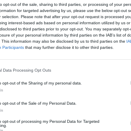
ματοδότηση 4 εκατ.
Creta Farms: Κατατέθηκε στο
to opt-out of the sale, sharing to third parties, or processing of your per
τράπεζες στην Creta
Πρωτοδικείο η αίτηση υπαγωγής
formation for targeted advertising by us, please use the below opt-out s
στον πτωχευτικό κώδικα
r selection. Please note that after your opt-out request is processed y
24/02/2020 - 13:34
eing interest-based ads based on personal information utilized by us or
disclosed to third parties prior to your opt-out. You may separately opt-
losure of your personal information by third parties on the IAB’s list of
. This information may also be disclosed by us to third parties on the
IA
5
6
7
8
9
10
Επόμενο
Τέλος
Participants
that may further disclose it to other third parties.
ίδα 3 από 16
l Data Processing Opt Outs
o opt-out of the Sharing of my personal data.
In
o opt-out of the Sale of my Personal Data.
In
to opt-out of processing my Personal Data for Targeted
ing.
In