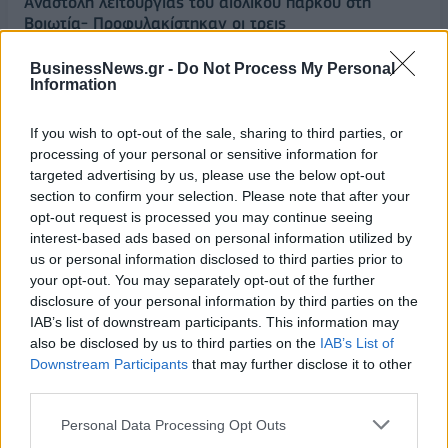
Αναστολή λειτουργίας του αιολικού πάρκου στη
Βοιωτία- Προφυλακίστηκαν οι τρεις
κατηγορούμενοι
BusinessNews.gr -
Do Not Process My Personal
07/08/2026 - 13:23
ΕΛΛΑΔΑ
Information
Χρηματιστήριο: Στις 2.618,95 μονάδες ο Γενικός
Δείκτης Τιμών, με άνοδο 0,40%
If you wish to opt-out of the sale, sharing to third parties, or
processing of your personal or sensitive information for
07/08/2026 - 13:07
ΟΙΚΟΝΟΜΙΑ
targeted advertising by us, please use the below opt-out
ΕΛΣΤΑΤ: Στο 3,4% υποχώρησε ο πληθωρισμός τον
section to confirm your selection. Please note that after your
Ιούλιο
opt-out request is processed you may continue seeing
interest-based ads based on personal information utilized by
07/08/2026 - 12:46
ΟΙΚΟΝΟΜΙΑ
us or personal information disclosed to third parties prior to
your opt-out. You may separately opt-out of the further
Εμπρησμός της Marfin: Προθεσμία έλαβε για την
disclosure of your personal information by third parties on the
απολογία της η 46χρονη κατηγορούμενη
IAB’s list of downstream participants. This information may
07/08/2026 - 12:27
ΕΛΛΑΔΑ
also be disclosed by us to third parties on the
IAB’s List of
Downstream Participants
that may further disclose it to other
Η νέα σειρά foldables της Samsung διαθέσιμη στη
third parties.
Vodafone
07/08/2026 - 11:57
ΤΕΧΝΟΛΟΓΙΑ
Personal Data Processing Opt Outs