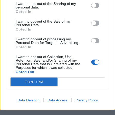
Ατρόμητος και Novibet συνεχίζουν μαζί: Ανανέωση
I want to opt-out of the Sharing of my
personal data.
της συνεργασίας τους μέχρι το 2028
Opted In
07/08/2026 - 11:50
ΑΘΛΗΤΙΣΜΟΣ
I want to opt-out of the Sale of my
Ευρωπαϊκά χρηματιστήρια: Άνοδο καταγράφουν οι
Personal Data.
Opted In
μετοχές στο ξεκίνημα των συναλλαγών
07/08/2026 - 11:44
ΟΙΚΟΝΟΜΙΑ
I want to opt-out of processing my
Personal Data for Targeted Advertising.
Χρηματιστήριο: Στις 2.606,72 μονάδες ο Γενικός
Opted In
Δείκτης Τιμών, με οριακή πτώση 0,07%
I want to opt-out of Collection, Use,
07/08/2026 - 11:38
ΟΙΚΟΝΟΜΙΑ
Retention, Sale, and/or Sharing of my
Personal Data that Is Unrelated with the
Purposes for which it was collected.
Generali: Άνοδος 13,7% στα καθαρά κέρδη του α'
Opted Out
εξαμήνου, στα 2,54 δισ. ευρώ
CONFIRM
07/08/2026 - 11:27
ΕΠΙΧΕΙΡΗΣΕΙΣ
Data Deletion
Data Access
Privacy Policy
ΟΛΕΣ ΟΙ ΕΙΔΗΣΕΙΣ