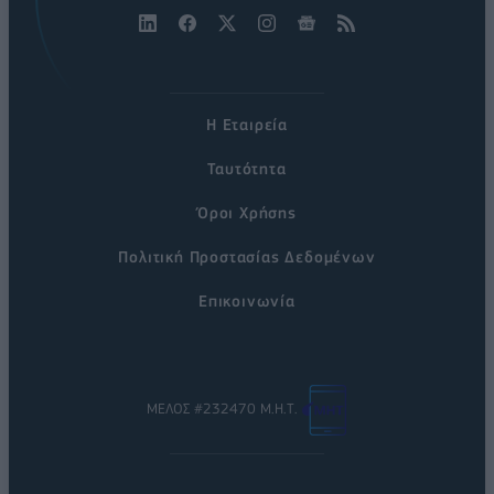
Η Εταιρεία
Ταυτότητα
Όροι Χρήσης
Πολιτική Προστασίας Δεδομένων
Επικοινωνία
ΜΕΛΟΣ #232470 Μ.Η.Τ.