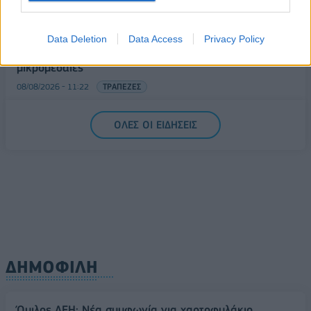
08/08/2026 - 11:48
ΥΓΕΙΑ
Ελληνική Αναπτυξιακή Τράπεζα: Με «προίκα» 2 δισ.
Data Deletion
Data Access
Privacy Policy
ευρώ ανοίγει δρόμο για δάνεια έως 5 δισ. σε
μικρομεσαίες
08/08/2026 - 11:22
ΤΡΑΠΕΖΕΣ
5G παντού, 6G στον ορίζοντα: Πού βρίσκεται η
ΟΛΕΣ ΟΙ ΕΙΔΗΣΕΙΣ
Ελλάδα στη μεγάλη τεχνολογική μετάβαση
08/08/2026 - 10:54
ΤΕΧΝΟΛΟΓΙΑ
ΔΗΜΟΦΙΛΗ
Όμιλος ΔΕΗ: Νέα συμφωνία για χαρτοφυλάκιο