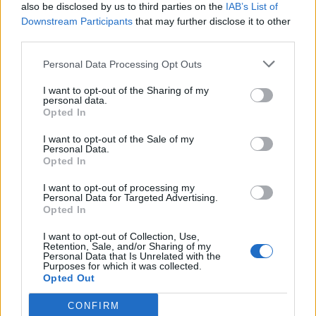
also be disclosed by us to third parties on the
IAB’s List of
Υπουργείο Εργασίας: Ο “χάρτης” των πληρωμών
Downstream Participants
that may further disclose it to other
από τον e-ΕΦΚΑ και τη ΔΥΠΑ έως τις 14 Αυγούστου
third parties.
08/08/2026 - 12:58
ΟΙΚΟΝΟΜΙΑ
Personal Data Processing Opt Outs
Οι Hamilton Reserve Bank και SEE Capital
I want to opt-out of the Sharing of my
Hamilton Ltd. συνάπτουν συμφωνία υπηρεσιών
personal data.
μάρκετινγκ
Opted In
08/08/2026 - 13:44
ΕΠΙΧΕΙΡΗΣΕΙΣ
I want to opt-out of the Sale of my
Personal Data.
Χρηματιστήριο Αθηνών: Εβδομαδιαία άνοδος
Opted In
1,76%, κέρδη 23,31% από τις αρχές του έτους
I want to opt-out of processing my
08/08/2026 - 12:36
ΟΙΚΟΝΟΜΙΑ
Personal Data for Targeted Advertising.
Opted In
Διευρύνεται η πρωτοβουλία για τις τιμές στο ράφι
με 916 προϊόντα
I want to opt-out of Collection, Use,
Retention, Sale, and/or Sharing of my
08/08/2026 - 12:12
ΛΙΑΝΕΜΠΟΡΙΟ
Personal Data that Is Unrelated with the
Purposes for which it was collected.
Health Monitoring: Η εθνική υποδομή για την
Opted Out
αξιοποίηση των δεδομένων υγείας προς όφελος
CONFIRM
των πολιτών