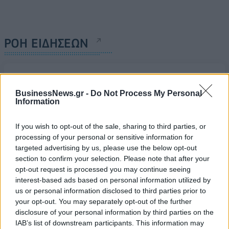
ΡΟΗ ΕΙΔΗΣΕΩΝ
Κορυφώνεται η έξοδος του Αυγούστου – Πάνω από
56.000 επιβάτες αναχωρούν σήμερα από τα
BusinessNews.gr -
Do Not Process My Personal
λιμάνια της Αττικής
Information
08/08/2026 - 14:30
ΕΛΛΑΔΑ
If you wish to opt-out of the sale, sharing to third parties, or
Δυτική Αττική: Η επόμενη ημέρα μετά τις πυρκαγιές
processing of your personal or sensitive information for
– Τα έργα Antinero και η «μάχη» πριν από τις
targeted advertising by us, please use the below opt-out
βροχές
section to confirm your selection. Please note that after your
08/08/2026 - 14:08
ΕΛΛΑΔΑ
opt-out request is processed you may continue seeing
interest-based ads based on personal information utilized by
Ειδικό Χωροταξικό για τον Τουρισμό: Οι νέοι
us or personal information disclosed to third parties prior to
κανόνες για επενδύσεις, νησιά και προορισμούς υπό
your opt-out. You may separately opt-out of the further
πίεση
disclosure of your personal information by third parties on the
08/08/2026 - 13:21
ΤΟΥΡΙΣΜΟΣ
IAB’s list of downstream participants. This information may