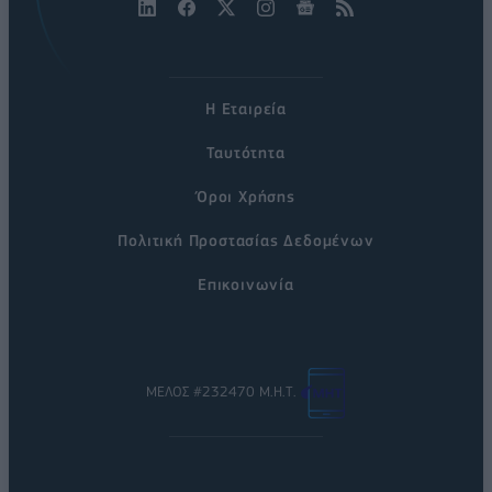
Η Εταιρεία
Ταυτότητα
Όροι Χρήσης
Πολιτική Προστασίας Δεδομένων
Επικοινωνία
ΜΕΛΟΣ #232470 Μ.Η.Τ.