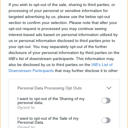
If you wish to opt-out of the sale, sharing to third parties, or
ΡΟΗ ΕΙΔΗΣΕΩΝ
processing of your personal or sensitive information for
targeted advertising by us, please use the below opt-out
section to confirm your selection. Please note that after your
opt-out request is processed you may continue seeing
Κορυφώνεται η έξοδος του Αυγούστου – Πάνω από
interest-based ads based on personal information utilized by
56.000 επιβάτες αναχωρούν σήμερα από τα
us or personal information disclosed to third parties prior to
λιμάνια της Αττικής
your opt-out. You may separately opt-out of the further
08/08/2026 - 14:30
ΕΛΛΑΔΑ
disclosure of your personal information by third parties on the
IAB’s list of downstream participants. This information may
Δυτική Αττική: Η επόμενη ημέρα μετά τις πυρκαγιές
also be disclosed by us to third parties on the
IAB’s List of
– Τα έργα Antinero και η «μάχη» πριν από τις
Downstream Participants
that may further disclose it to other
βροχές
third parties.
08/08/2026 - 14:08
ΕΛΛΑΔΑ
Personal Data Processing Opt Outs
Ειδικό Χωροταξικό για τον Τουρισμό: Οι νέοι
κανόνες για επενδύσεις, νησιά και προορισμούς υπό
I want to opt-out of the Sharing of my
personal data.
πίεση
Opted In
08/08/2026 - 13:21
ΤΟΥΡΙΣΜΟΣ
I want to opt-out of the Sale of my
Personal Data.
Υπουργείο Εργασίας: Ο “χάρτης” των πληρωμών
Opted In