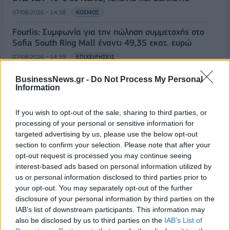
07/08/2026 - 14:58
ΚΟΣΜΟΣ
Fourlis: Συμφωνία για την πώληση συμμετοχής στο
Sofia South Ring Mall έναντι 49,35 εκατ. ευρώ
07/08/2026 - 14:39
ΕΠΙΧΕΙΡΗΣΕΙΣ
ΥΠΠΟ: Επιχορηγήσεις 1.106.000 ευρώ για την
BusinessNews.gr -
Do Not Process My Personal
ενίσχυση των Πολυθεματικών Φεστιβάλ σε όλη την
Information
Ελλάδα
ΟΛΕΣ ΟΙ ΕΙΔΗΣΕΙΣ
07/08/2026 - 14:34
ΟΙΚΟΝΟΜΙΑ
If you wish to opt-out of the sale, sharing to third parties, or
processing of your personal or sensitive information for
targeted advertising by us, please use the below opt-out
section to confirm your selection. Please note that after your
opt-out request is processed you may continue seeing
interest-based ads based on personal information utilized by
us or personal information disclosed to third parties prior to
your opt-out. You may separately opt-out of the further
disclosure of your personal information by third parties on the
ΔΗΜΟΦΙΛΗ
IAB’s list of downstream participants. This information may
also be disclosed by us to third parties on the
IAB’s List of