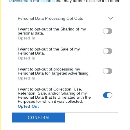
Downstream Participants
that may further disclose it to other
third parties.
Ατρόμητος και Novibet συνεχίζουν μαζί:
Ανανέωση της συνεργασίας τους μέχρι το 2028
Personal Data Processing Opt Outs
07/08/2026 - 11:50
ΑΘΛΗΤΙΣΜΟΣ
I want to opt-out of the Sharing of my
Χρηματιστήριο: Στις 2.618,95 μονάδες ο Γενικός
personal data.
Opted In
Δείκτης Τιμών, με άνοδο 0,40%
07/08/2026 - 13:07
ΟΙΚΟΝΟΜΙΑ
I want to opt-out of the Sale of my
Personal Data.
Έρευνα ΕΟΤ: Η Ελλάδα στις κορυφαίες επιλογές
Opted In
των Ευρωπαίων ταξιδιωτών
I want to opt-out of processing my
07/08/2026 - 10:56
ΤΟΥΡΙΣΜΟΣ
Personal Data for Targeted Advertising.
Opted In
Χρηματιστήριο: Στις 2.623,19 μονάδες ο Γενικός
Δείκτης Τιμών, με άνοδο 0,57%
I want to opt-out of Collection, Use,
Retention, Sale, and/or Sharing of my
Personal Data that Is Unrelated with the
07/08/2026 - 15:21
ΟΙΚΟΝΟΜΙΑ
Purposes for which it was collected.
Opted Out
Χρηματιστήριο: Στις 2.606,72 μονάδες ο Γενικός
Δείκτης Τιμών, με οριακή πτώση 0,07%
CONFIRM
07/08/2026 - 11:38
ΟΙΚΟΝΟΜΙΑ