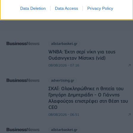
Data Deletion
Data Access
Privacy Policy
allstarbasket.gr
WNBA: Έκτη σερί νίκη για τους
Ουάσινγκτον Μίστικς (vid)
08/08/2026 - 07:16
advertising.gr
ΣΚΑΪ: Ολοκληρώθηκε η θητεία του
Γρηγόρη Δημητριάδη - Ο Γιάννης
Αλαφούζος επιστρέφει στη θέση του
CEO
08/08/2026 - 06:51
allstarbasket.gr