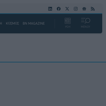
ΚΗ
ΚΟΣΜΟΣ
BN MAGAZINE
ΡΟΗ
ΜΕΝΟΥ