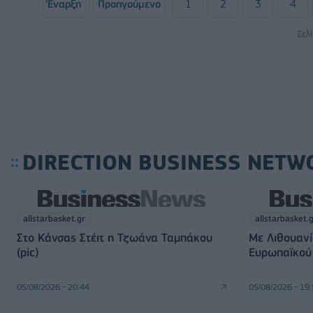
Έναρξη
Προηγούμενο
1
2
3
4
Σελ
DIRECTION BUSINESS NETW
allstarbasket.gr
allstarbasket.
Στο Κάνσας Στέιτ η Τζωάνα Ταμπάκου
Με Λιθουανί
(pic)
Ευρωπαϊκού 
05/08/2026 - 20:44
05/08/2026 - 19