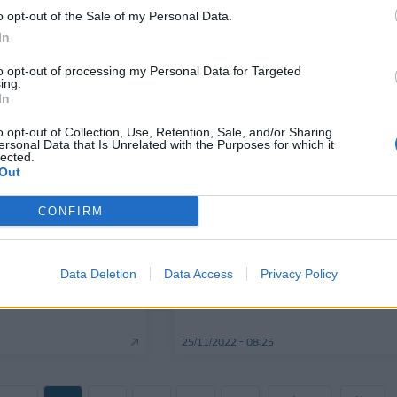
λιανεμπορίου από την Black Fri
o opt-out of the Sale of my Personal Data.
01/12/2022 - 11:09
In
to opt-out of processing my Personal Data for Targeted
ing.
In
o opt-out of Collection, Use, Retention, Sale, and/or Sharing
ersonal Data that Is Unrelated with the Purposes for which it
lected.
Out
CONFIRM
ΕΠΙΧΕΙΡΗΣΕΙΣ
Κlarna: Τί περιμένει για την Βlac
Friday - Πώς «κλείνουν» οι πρώτ
άνει Black Friday με
μήνες της στην Ελλάδα
Data Deletion
Data Access
Privacy Policy
ων από 9,90 ευρώ
25/11/2022 - 08:25