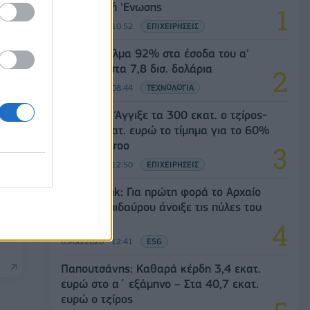
day
Ευρωπαϊκή 'Ενωσης
05/08/2026 - 10:52
ΕΠΙΧΕΙΡΗΣΕΙΣ
SpaceX: Άλμα 92% στα έσοδα του α'
τριμήνου στα 7,8 δισ. δολάρια
05/08/2026 - 08:44
ΤΕΧΝΟΛΟΓΙΑ
Evergood: Άγγιξε τα 300 εκατ. ο τζίρος-
Στα 10 εκατ. ευρώ το τίμημα για το 60%
του Jackaroo
05/08/2026 - 12:50
ΕΠΙΧΕΙΡΗΣΕΙΣ
k
Alpha Bank: Για πρώτη φορά το Αρχαίο
οι
Θέατρο Επιδαύρου άνοιξε τις πύλες του
σε όλους
05/08/2026 - 12:41
ESG
Παπουτσάνης: Καθαρά κέρδη 3,4 εκατ.
ευρώ στο α΄ εξάμηνο – Στα 40,7 εκατ.
ευρώ ο τζίρος