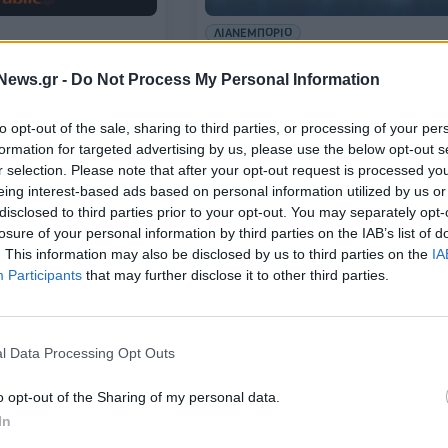
ΛΙΑΝΕΜΠΟΡΙΟ
Τα 3/4 των
Σε ρυθμούς προσφορών ο
διέθεσαν πάνω από
Νοέμβριος, με Black Friday και
News.gr -
Do Not Process My Personal Information
αγορές την περσινή
Cyber Monday - Θετική διάθεση
από τους καταναλωτές
to opt-out of the sale, sharing to third parties, or processing of your per
04/11/2023 - 18:00
formation for targeted advertising by us, please use the below opt-out s
r selection. Please note that after your opt-out request is processed y
eing interest-based ads based on personal information utilized by us or
disclosed to third parties prior to your opt-out. You may separately opt-
losure of your personal information by third parties on the IAB’s list of
. This information may also be disclosed by us to third parties on the
IA
Participants
that may further disclose it to other third parties.
l Data Processing Opt Outs
μένες κατά 38,84%
ΛΙΑΝΕΜΠΟΡΙΟ
o opt-out of the Sharing of my personal data.
ετινή Black Friday
ΙΝΕΜΥ-ΕΣΕΕ: Σχετικά
In
ικανοποιημένες οι επιχειρήσεις