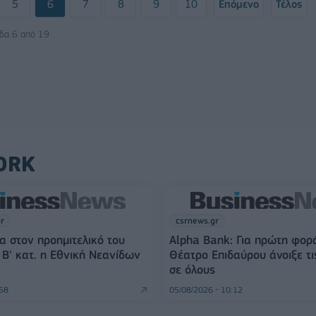
5
6
7
8
9
10
Επόμενο
Τέλος
ίδα 6 από 19
ORK
gr
csrnews.gr
α στον προημιτελικό του
Alpha Bank: Για πρώτη φορ
Β' κατ. η Εθνική Νεανίδων
Θέατρο Επιδαύρου άνοιξε τι
σε όλους
:58
05/08/2026 - 10:12