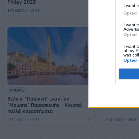
Friday 2023
I want t
13/10/2023 - 16:53
06/12/2022 - 13:32
Opted 
I want 
Advertis
Opted 
I want t
of my P
was col
Opted 
ΕΠΙΧΕΙΡΗΣΕΙΣ
ΚΟΣΜΟΣ
Sky Express: Κ
Βέλγιο: "Πράσινη" εναντίον
τιμές εισιτηρί
"Μαύρης" Παρασκευής - Κλειστά
πολλά καταστήματα
25/11/2022 - 19:31
25/11/2022 - 09:40