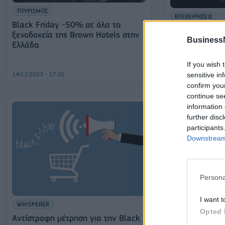
ΤΟΥΡΙΣΜΟΣ
ΕΠΙΧΕΙΡΗΣΕΙΣ
Black Friday -50% σε όλα τα
Public Group: 
ξενοδοχεία της Brown Hotels στην
καταναλωτών 
Business
Ελλάδα
100 ευρώ για 
Black Friday
If you wish 
14/11/2023 - 17:20
06/11/2023 - 16:40
sensitive in
confirm you
continue se
information 
further disc
participants
Downstream 
Persona
ΕΠΙΧΕΙΡΗΣΕΙΣ
Skroutz: Αυξη
I want t
οι τιμές την φ
WHISPERER
Opted 
Αντίστροφη μέτρηση για την Black