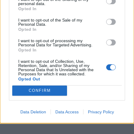
personal data.
Διευρύνεται η πρωτοβουλία για τις τιμές στο ράφι
Opted In
με 916 προϊόντα
I want to opt-out of the Sale of my
08/08/2026 - 12:12
ΛΙΑΝΕΜΠΟΡΙΟ
Personal Data.
Opted In
Health Monitoring: Η εθνική υποδομή για την
αξιοποίηση των δεδομένων υγείας προς όφελος
I want to opt-out of processing my
των πολιτών
Personal Data for Targeted Advertising.
Opted In
08/08/2026 - 11:48
ΥΓΕΙΑ
I want to opt-out of Collection, Use,
Ελληνική Αναπτυξιακή Τράπεζα: Με «προίκα» 2 δισ.
Retention, Sale, and/or Sharing of my
Personal Data that Is Unrelated with the
ευρώ ανοίγει δρόμο για δάνεια έως 5 δισ. σε
Purposes for which it was collected.
μικρομεσαίες
Opted Out
08/08/2026 - 11:22
ΤΡΑΠΕΖΕΣ
CONFIRM
5G παντού, 6G στον ορίζοντα: Πού βρίσκεται η
ΟΛΕΣ ΟΙ ΕΙΔΗΣΕΙΣ
Ελλάδα στη μεγάλη τεχνολογική μετάβαση
08/08/2026 - 10:54
ΤΕΧΝΟΛΟΓΙΑ
Data Deletion
Data Access
Privacy Policy