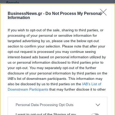
βροχές
08/08/2026 - 14:08
ΕΛΛΑΔΑ
BusinessNews.gr -
Do Not Process My Personal
Information
Ειδικό Χωροταξικό για τον Τουρισμό: Οι νέοι
κανόνες για επενδύσεις, νησιά και προορισμούς υπό
If you wish to opt-out of the sale, sharing to third parties, or
πίεση
processing of your personal or sensitive information for
08/08/2026 - 13:21
ΤΟΥΡΙΣΜΟΣ
targeted advertising by us, please use the below opt-out
section to confirm your selection. Please note that after your
Υπουργείο Εργασίας: Ο “χάρτης” των πληρωμών
opt-out request is processed you may continue seeing
από τον e-ΕΦΚΑ και τη ΔΥΠΑ έως τις 14 Αυγούστου
interest-based ads based on personal information utilized by
08/08/2026 - 12:58
ΟΙΚΟΝΟΜΙΑ
us or personal information disclosed to third parties prior to
your opt-out. You may separately opt-out of the further
Οι Hamilton Reserve Bank και SEE Capital
disclosure of your personal information by third parties on the
Hamilton Ltd. συνάπτουν συμφωνία υπηρεσιών
IAB’s list of downstream participants. This information may
μάρκετινγκ
also be disclosed by us to third parties on the
IAB’s List of
08/08/2026 - 13:44
ΕΠΙΧΕΙΡΗΣΕΙΣ
Downstream Participants
that may further disclose it to other
third parties.
Χρηματιστήριο Αθηνών: Εβδομαδιαία άνοδος
1,76%, κέρδη 23,31% από τις αρχές του έτους
Personal Data Processing Opt Outs
08/08/2026 - 12:36
ΟΙΚΟΝΟΜΙΑ
I want to opt-out of the Sharing of my