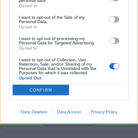
personal data.
Αναστολή λειτουργίας του αιολικού πάρκου στη
Opted In
Βοιωτία- Προφυλακίστηκαν οι τρεις
κατηγορούμενοι
I want to opt-out of the Sale of my
Personal Data.
07/08/2026 - 13:23
ΕΛΛΑΔΑ
Opted In
Χρηματιστήριο: Στις 2.618,95 μονάδες ο Γενικός
I want to opt-out of processing my
Δείκτης Τιμών, με άνοδο 0,40%
Personal Data for Targeted Advertising.
Opted In
07/08/2026 - 13:07
ΟΙΚΟΝΟΜΙΑ
I want to opt-out of Collection, Use,
ΕΛΣΤΑΤ: Στο 3,4% υποχώρησε ο πληθωρισμός τον
Retention, Sale, and/or Sharing of my
Ιούλιο
Personal Data that Is Unrelated with the
Purposes for which it was collected.
07/08/2026 - 12:46
ΟΙΚΟΝΟΜΙΑ
Opted Out
Εμπρησμός της Marfin: Προθεσμία έλαβε για την
CONFIRM
απολογία της η 46χρονη κατηγορούμενη
07/08/2026 - 12:27
ΕΛΛΑΔΑ
Data Deletion
Data Access
Privacy Policy
ΟΛΕΣ ΟΙ ΕΙΔΗΣΕΙΣ