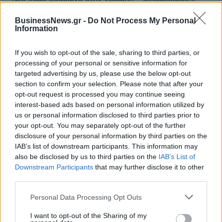
άνω των 40°C σε Ιταλία, Ισπανία και Βαλκάνια
BusinessNews.gr -
Do Not Process My Personal
07/08/2026 - 14:58
ΚΟΣΜΟΣ
Information
Fourlis: Συμφωνία για την πώληση συμμετοχής στο
Sofia South Ring Mall έναντι 49,35 εκατ. ευρώ
If you wish to opt-out of the sale, sharing to third parties, or
processing of your personal or sensitive information for
07/08/2026 - 14:39
ΕΠΙΧΕΙΡΗΣΕΙΣ
targeted advertising by us, please use the below opt-out
ΥΠΠΟ: Επιχορηγήσεις 1.106.000 ευρώ για την
section to confirm your selection. Please note that after your
ενίσχυση των Πολυθεματικών Φεστιβάλ σε όλη την
opt-out request is processed you may continue seeing
Ελλάδα
interest-based ads based on personal information utilized by
us or personal information disclosed to third parties prior to
07/08/2026 - 14:34
ΟΙΚΟΝΟΜΙΑ
your opt-out. You may separately opt-out of the further
disclosure of your personal information by third parties on the
Άρειος Πάγος- Ε. Μπακέλας: Δεν ανασύρεται από το
IAB’s list of downstream participants. This information may
αρχείο η υπόθεση των υποκλοπών
also be disclosed by us to third parties on the
IAB’s List of
07/08/2026 - 14:11
ΕΛΛΑΔΑ
Downstream Participants
that may further disclose it to other
third parties.
Σαουδική Αραβία, Τουρκία και Πακιστάν
υπογράφουν κοινή αμυντική συμφωνία
Personal Data Processing Opt Outs
07/08/2026 - 13:47
ΚΟΣΜΟΣ
I want to opt-out of the Sharing of my