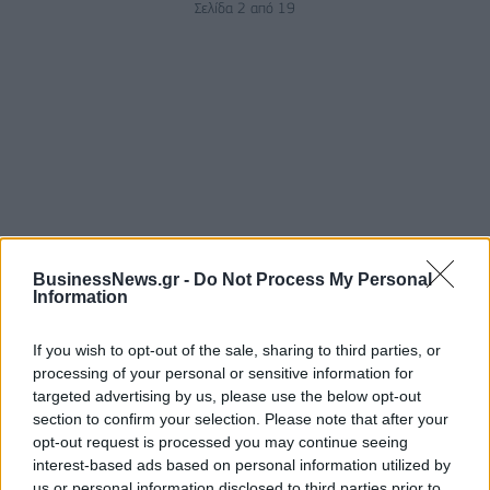
Σελίδα 2 από 19
ΡΟΗ ΕΙΔΗΣΕΩΝ
BusinessNews.gr -
Do Not Process My Personal
Information
Κορυφώνεται η έξοδος του Αυγούστου – Πάνω από
If you wish to opt-out of the sale, sharing to third parties, or
56.000 επιβάτες αναχωρούν σήμερα από τα
processing of your personal or sensitive information for
λιμάνια της Αττικής
targeted advertising by us, please use the below opt-out
section to confirm your selection. Please note that after your
08/08/2026 - 14:30
ΕΛΛΑΔΑ
opt-out request is processed you may continue seeing
Δυτική Αττική: Η επόμενη ημέρα μετά τις πυρκαγιές
interest-based ads based on personal information utilized by
– Τα έργα Antinero και η «μάχη» πριν από τις
us or personal information disclosed to third parties prior to