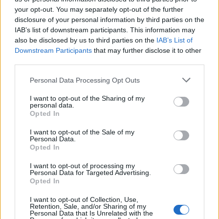
βροχές
your opt-out. You may separately opt-out of the further
disclosure of your personal information by third parties on the
08/08/2026 - 14:08
ΕΛΛΑΔΑ
IAB’s list of downstream participants. This information may
also be disclosed by us to third parties on the
IAB’s List of
Ειδικό Χωροταξικό για τον Τουρισμό: Οι νέοι
Downstream Participants
that may further disclose it to other
κανόνες για επενδύσεις, νησιά και προορισμούς υπό
third parties.
πίεση
08/08/2026 - 13:21
ΤΟΥΡΙΣΜΟΣ
Personal Data Processing Opt Outs
Υπουργείο Εργασίας: Ο “χάρτης” των πληρωμών
I want to opt-out of the Sharing of my
από τον e-ΕΦΚΑ και τη ΔΥΠΑ έως τις 14 Αυγούστου
personal data.
Opted In
08/08/2026 - 12:58
ΟΙΚΟΝΟΜΙΑ
I want to opt-out of the Sale of my
Οι Hamilton Reserve Bank και SEE Capital
Personal Data.
Hamilton Ltd. συνάπτουν συμφωνία υπηρεσιών
Opted In
μάρκετινγκ
I want to opt-out of processing my
08/08/2026 - 13:44
ΕΠΙΧΕΙΡΗΣΕΙΣ
Personal Data for Targeted Advertising.
Opted In
Χρηματιστήριο Αθηνών: Εβδομαδιαία άνοδος
1,76%, κέρδη 23,31% από τις αρχές του έτους
I want to opt-out of Collection, Use,
Retention, Sale, and/or Sharing of my
Personal Data that Is Unrelated with the
08/08/2026 - 12:36
ΟΙΚΟΝΟΜΙΑ