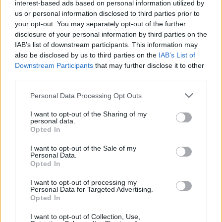
interest-based ads based on personal information utilized by
us or personal information disclosed to third parties prior to
Χρηματιστήριο: Στις 2.627,95 μονάδες ο Γενικός
your opt-out. You may separately opt-out of the further
Δείκτης Τιμών, με άνοδο 0,15%
disclosure of your personal information by third parties on the
06/08/2026 - 15:46
ΟΙΚΟΝΟΜΙΑ
IAB’s list of downstream participants. This information may
also be disclosed by us to third parties on the
IAB’s List of
ΥΠΑΑΤ: Αποζημιώσεις 38,1 εκατ. ευρώ σε
Downstream Participants
that may further disclose it to other
κτηνοτρόφους για ευλογιά, πανώλη και αφθώδη
third parties.
πυρετό
Personal Data Processing Opt Outs
06/08/2026 - 15:33
ΟΙΚΟΝΟΜΙΑ
Στ. Παπασταύρου: Άμεσα αντιδιαβρωτικά έργα στη
I want to opt-out of the Sharing of my
personal data.
Δυτική Αττική
Opted In
06/08/2026 - 15:17
ΠΟΛΙΤΙΚΗ
I want to opt-out of the Sale of my
Personal Data.
Συνάλλαγμα: Το ευρώ υποχωρεί κατά 0,11%, στα
Opted In
1,1541 δολάρια
06/08/2026 - 14:59
ΟΙΚΟΝΟΜΙΑ
I want to opt-out of processing my
Personal Data for Targeted Advertising.
ΟΛΕΣ ΟΙ ΕΙΔΗΣΕΙΣ
Opted In
I want to opt-out of Collection, Use,