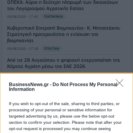
ΟΠΕΚΑ: Αύριο η δεύτερη πληρωμή των δικαιούχων
του Λογαριασμού Αγροτικής Εστίας
06/08/2026 - 17:40
ΟΙΚΟΝΟΜΙΑ
Κυβερνητική Επιτροπή Βιομηχανίας- Κ. Μητσοτάκης:
Στρατηγική προτεραιότητα η ενίσχυση της
βιομηχανίας
06/08/2026 - 17:18
ΠΟΛΙΤΙΚΗ
Από τις 28 Αυγούστου η ψηφιακή ενεργοποίηση της
Κάρτας Αγρότη μέσω της ΕΑΕ 2026
06/08/2026 - 16:51
ΟΙΚΟΝΟΜΙΑ
BusinessNews.gr -
Do Not Process My Personal
Eurobank: Εξελίξεις και προοπτικές στις αγορές
Information
πετρελαίου και φυσικού αερίου στην Ευρώπη
06/08/2026 - 16:20
ΕΝΕΡΓΕΙΑ
If you wish to opt-out of the sale, sharing to third parties, or
processing of your personal or sensitive information for
Οι ελληνικές scale-ups επιχειρήσεις στρέφονται
targeted advertising by us, please use the below opt-out
στην ανάπτυξη - Μεγαλύτερη πρόκληση η
section to confirm your selection. Please note that after your
προσέλκυση πελατών
opt-out request is processed you may continue seeing
06/08/2026 - 15:56
ΕΠΙΧΕΙΡΗΣΕΙΣ