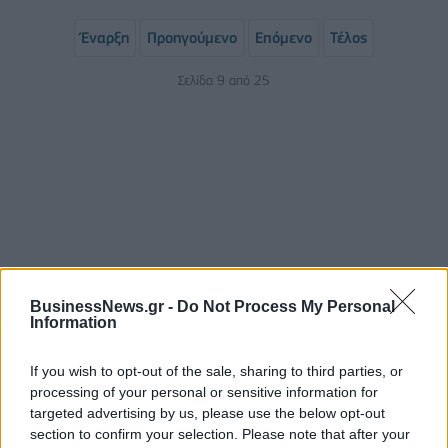
Έναρξη
Προηγούμενο
Επόμενο
Τέλος
Σελίδα 9 από 25
BusinessNews.gr -
Do Not Process My Personal
ΡΟΗ ΕΙΔΗΣΕΩΝ
Information
If you wish to opt-out of the sale, sharing to third parties, or
Οι ελληνικές scale-ups επιχειρήσεις στρέφονται
processing of your personal or sensitive information for
στην ανάπτυξη - Μεγαλύτερη πρόκληση η
targeted advertising by us, please use the below opt-out
προσέλκυση πελατών
section to confirm your selection. Please note that after your