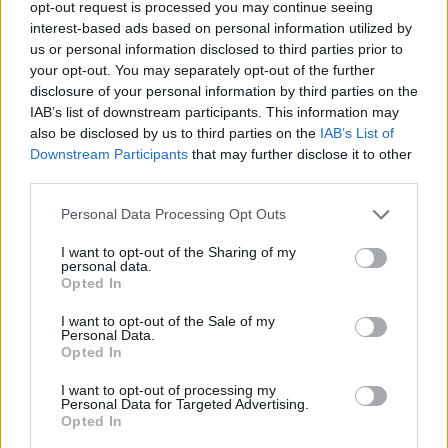
opt-out request is processed you may continue seeing
06/08/2026 - 15:56
ΕΠΙΧΕΙΡΗΣΕΙΣ
interest-based ads based on personal information utilized by
Χρηματιστήριο: Στις 2.627,95 μονάδες ο Γενικός
us or personal information disclosed to third parties prior to
Δείκτης Τιμών, με άνοδο 0,15%
your opt-out. You may separately opt-out of the further
disclosure of your personal information by third parties on the
06/08/2026 - 15:46
ΟΙΚΟΝΟΜΙΑ
IAB’s list of downstream participants. This information may
also be disclosed by us to third parties on the
IAB’s List of
ΥΠΑΑΤ: Αποζημιώσεις 38,1 εκατ. ευρώ σε
Downstream Participants
that may further disclose it to other
κτηνοτρόφους για ευλογιά, πανώλη και αφθώδη
third parties.
πυρετό
06/08/2026 - 15:33
ΟΙΚΟΝΟΜΙΑ
Personal Data Processing Opt Outs
Στ. Παπασταύρου: Άμεσα αντιδιαβρωτικά έργα στη
I want to opt-out of the Sharing of my
Δυτική Αττική
personal data.
Opted In
06/08/2026 - 15:17
ΠΟΛΙΤΙΚΗ
I want to opt-out of the Sale of my
Συνάλλαγμα: Το ευρώ υποχωρεί κατά 0,11%, στα
Personal Data.
1,1541 δολάρια
Opted In
06/08/2026 - 14:59
ΟΙΚΟΝΟΜΙΑ
I want to opt-out of processing my
Personal Data for Targeted Advertising.
18η συνεχόμενη χρονιά για τον ΟΤΕ στη διεθνή
Opted In
σειρά δεικτών FTSE4Good