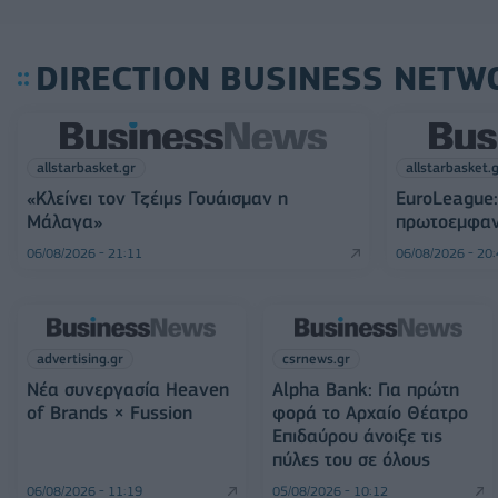
DIRECTION BUSINESS NETW
allstarbasket.gr
allstarbasket.
«Κλείνει τον Τζέιμς Γουάισμαν η
EuroLeague:
Μάλαγα»
πρωτοεμφαν
06/08/2026 - 21:11
06/08/2026 - 20
advertising.gr
csrnews.gr
Νέα συνεργασία Heaven
Alpha Bank: Για πρώτη
of Brands × Fussion
φορά το Αρχαίο Θέατρο
Επιδαύρου άνοιξε τις
πύλες του σε όλους
06/08/2026 - 11:19
05/08/2026 - 10:12