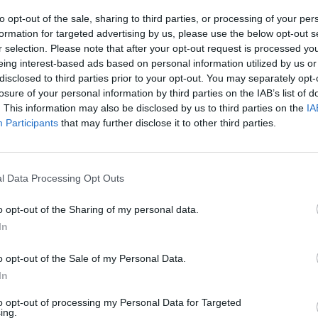
to opt-out of the sale, sharing to third parties, or processing of your per
63
64
65
66
67
68
Επόμενο
Τέλος
formation for targeted advertising by us, please use the below opt-out s
r selection. Please note that after your opt-out request is processed y
δα 64 από 88
eing interest-based ads based on personal information utilized by us or
disclosed to third parties prior to your opt-out. You may separately opt-
losure of your personal information by third parties on the IAB’s list of
. This information may also be disclosed by us to third parties on the
IA
Participants
that may further disclose it to other third parties.
l Data Processing Opt Outs
o opt-out of the Sharing of my personal data.
In
o opt-out of the Sale of my Personal Data.
In
to opt-out of processing my Personal Data for Targeted
ing.