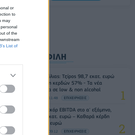
0,11%, στα 1,1541 δολάρια
sonal or
06/08/2026 - 14:59
ΟΙΚΟΝΟΜΙΑ
ection to
ou may
 personal
out of the
 downstream
B’s List of
ΔΗΜΟΦΙΛΗ
Β.Σ. Καρούλιας: Τζίρος 98,7 εκατ. ευρώ
και αύξηση κερδών 57% - Τα νέα
στοιχήματα σε low & non alcohol
06/08/2026 - 11:48
ΕΠΙΧΕΙΡΗΣΕΙΣ
Metlen: Ρεκόρ EBITDA στο α' εξάμηνο,
στα 550 εκατ. ευρώ – Καθαρά κέρδη
313 εκατ. ευρώ
06/08/2026 - 09:12
ΕΠΙΧΕΙΡΗΣΕΙΣ