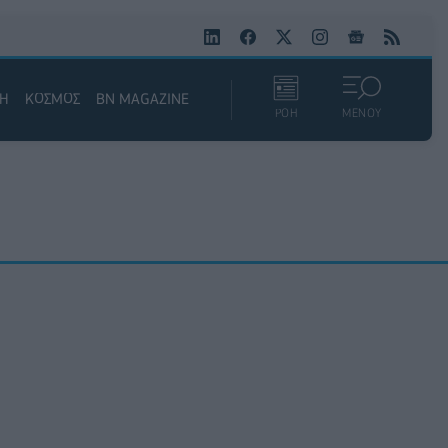
ΚΗ
ΚΟΣΜΟΣ
BN MAGAZINE
ΡΟΗ
ΜΕΝΟΥ