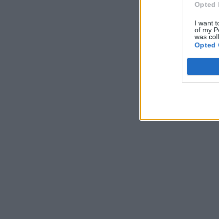
Opted 
I want t
of my P
was col
Opted 