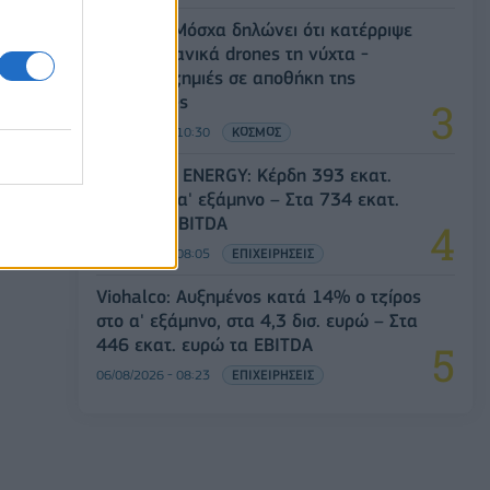
Ρωσία: Η Μόσχα δηλώνει ότι κατέρριψε
605 ουκρανικά drones τη νύχτα -
Ελαφρές ζημιές σε αποθήκη της
Wildberries
06/08/2026 - 10:30
ΚΟΣΜΟΣ
HELLENiQ ENERGY: Κέρδη 393 εκατ.
ευρώ στο α' εξάμηνο – Στα 734 εκατ.
ευρώ τα EBITDA
06/08/2026 - 08:05
ΕΠΙΧΕΙΡΗΣΕΙΣ
Viohalco: Αυξημένος κατά 14% ο τζίρος
στο α' εξάμηνο, στα 4,3 δισ. ευρώ – Στα
446 εκατ. ευρώ τα EBITDA
06/08/2026 - 08:23
ΕΠΙΧΕΙΡΗΣΕΙΣ