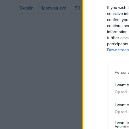
If you wish 
Έναρξη
Προηγούμενο
59
60
61
62
sensitive in
confirm you
Σελί
continue se
information 
further disc
participants
Downstream 
Persona
I want t
Opted 
I want t
Opted 
I want 
Advertis