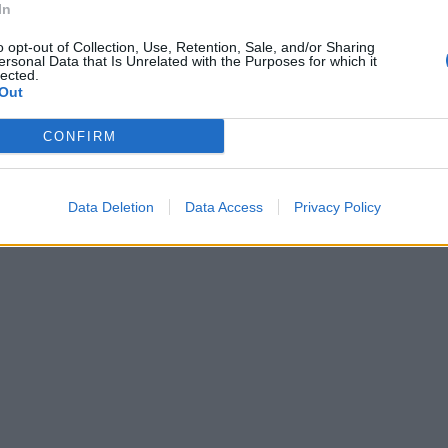
In
o opt-out of Collection, Use, Retention, Sale, and/or Sharing
ersonal Data that Is Unrelated with the Purposes for which it
lected.
Out
CONFIRM
Data Deletion
Data Access
Privacy Policy