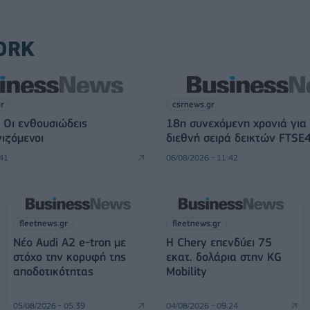
ORK
gr
csrnews.gr
 Οι ενθουσιώδεις
18η συνεχόμενη χρονιά για
ιζόμενοι
διεθνή σειρά δεικτών FTSE
:41
06/08/2026 - 11:42
fleetnews.gr
fleetnews.gr
Νέο Audi A2 e-tron με
Η Chery επενδύει 75
στόχο την κορυφή της
εκατ. δολάρια στην KG
αποδοτικότητας
Mobility
05/08/2026 - 05:39
04/08/2026 - 09:24