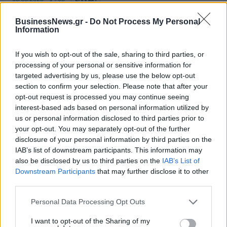
Ειδικό Χωροταξικό για τον Τουρισμό: Οι νέοι
BusinessNews.gr -
Do Not Process My Personal
κανόνες για επενδύσεις, νησιά και προορισμούς υπό
Information
πίεση
08/08/2026 - 13:21
ΤΟΥΡΙΣΜΟΣ
If you wish to opt-out of the sale, sharing to third parties, or
processing of your personal or sensitive information for
Υπουργείο Εργασίας: Ο “χάρτης” των πληρωμών
targeted advertising by us, please use the below opt-out
από τον e-ΕΦΚΑ και τη ΔΥΠΑ έως τις 14 Αυγούστου
section to confirm your selection. Please note that after your
opt-out request is processed you may continue seeing
08/08/2026 - 12:58
ΟΙΚΟΝΟΜΙΑ
interest-based ads based on personal information utilized by
Οι Hamilton Reserve Bank και SEE Capital
us or personal information disclosed to third parties prior to
Hamilton Ltd. συνάπτουν συμφωνία υπηρεσιών
your opt-out. You may separately opt-out of the further
μάρκετινγκ
disclosure of your personal information by third parties on the
IAB’s list of downstream participants. This information may
08/08/2026 - 13:44
ΕΠΙΧΕΙΡΗΣΕΙΣ
also be disclosed by us to third parties on the
IAB’s List of
Χρηματιστήριο Αθηνών: Εβδομαδιαία άνοδος
Downstream Participants
that may further disclose it to other
1,76%, κέρδη 23,31% από τις αρχές του έτους
third parties.
08/08/2026 - 12:36
ΟΙΚΟΝΟΜΙΑ
Personal Data Processing Opt Outs
Διευρύνεται η πρωτοβουλία για τις τιμές στο ράφι
I want to opt-out of the Sharing of my
με 916 προϊόντα