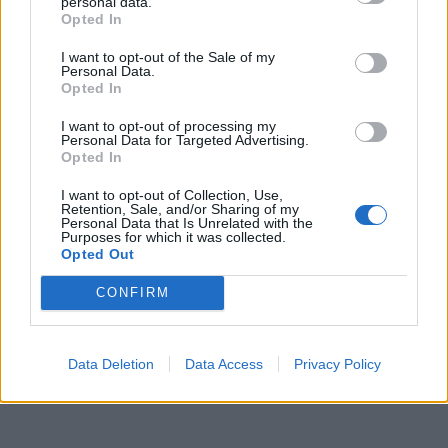
personal data.
Opted In
08/08/2026 - 12:12
ΛΙΑΝΕΜΠΟΡΙΟ
I want to opt-out of the Sale of my
Health Monitoring: Η εθνική υποδομή για την
Personal Data.
αξιοποίηση των δεδομένων υγείας προς όφελος
Opted In
των πολιτών
I want to opt-out of processing my
08/08/2026 - 11:48
ΥΓΕΙΑ
Personal Data for Targeted Advertising.
Opted In
Ελληνική Αναπτυξιακή Τράπεζα: Με «προίκα» 2 δισ.
ευρώ ανοίγει δρόμο για δάνεια έως 5 δισ. σε
I want to opt-out of Collection, Use,
Retention, Sale, and/or Sharing of my
μικρομεσαίες
Personal Data that Is Unrelated with the
Purposes for which it was collected.
08/08/2026 - 11:22
ΤΡΑΠΕΖΕΣ
Opted Out
5G παντού, 6G στον ορίζοντα: Πού βρίσκεται η
CONFIRM
ΟΛΕΣ ΟΙ ΕΙΔΗΣΕΙΣ
Ελλάδα στη μεγάλη τεχνολογική μετάβαση
08/08/2026 - 10:54
ΤΕΧΝΟΛΟΓΙΑ
Data Deletion
Data Access
Privacy Policy