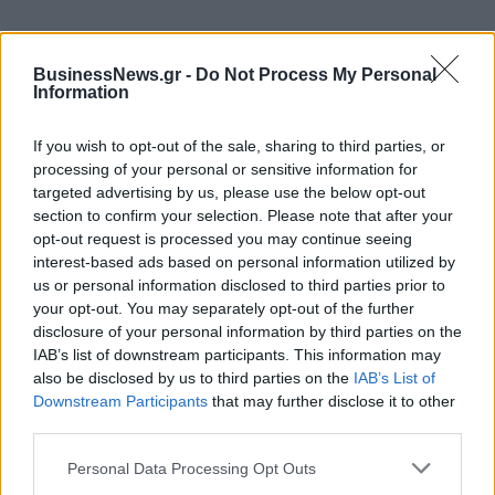
BusinessNews.gr -
Do Not Process My Personal
Information
If you wish to opt-out of the sale, sharing to third parties, or
ΔΗΜΟΦΙΛΗ
processing of your personal or sensitive information for
targeted advertising by us, please use the below opt-out
section to confirm your selection. Please note that after your
18η συνεχόμενη χρονιά για τον ΟΤΕ στη διεθνή
opt-out request is processed you may continue seeing
σειρά δεικτών FTSE4Good
interest-based ads based on personal information utilized by
06/08/2026 - 14:40
us or personal information disclosed to third parties prior to
ESG
your opt-out. You may separately opt-out of the further
Χρηματιστήριο: Πτώση κατά 0,59%, στα 320,42
disclosure of your personal information by third parties on the
εκατ. ευρώ ο τζίρος
IAB’s list of downstream participants. This information may
also be disclosed by us to third parties on the
IAB’s List of
06/08/2026 - 18:10
ΟΙΚΟΝΟΜΙΑ
Downstream Participants
that may further disclose it to other
Eurobank: Εξελίξεις και προοπτικές στις αγορές
third parties.
πετρελαίου και φυσικού αερίου στην Ευρώπη
Personal Data Processing Opt Outs
06/08/2026 - 16:20
ΕΝΕΡΓΕΙΑ