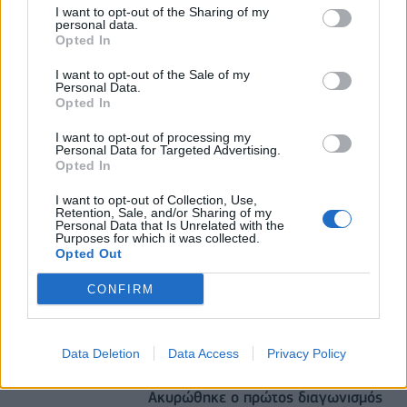
I want to opt-out of the Sharing of my
ΥΠΑΑΤ: Αποζημιώσεις 38,1 εκατ. ευρώ σε
personal data.
κτηνοτρόφους για ευλογιά, πανώλη και αφθώδη
Opted In
πυρετό
I want to opt-out of the Sale of my
06/08/2026 - 15:33
ΟΙΚΟΝΟΜΙΑ
Personal Data.
Opted In
Οι ελληνικές scale-ups επιχειρήσεις στρέφονται
στην ανάπτυξη - Μεγαλύτερη πρόκληση η
I want to opt-out of processing my
Personal Data for Targeted Advertising.
προσέλκυση πελατών
Opted In
06/08/2026 - 15:56
ΕΠΙΧΕΙΡΗΣΕΙΣ
I want to opt-out of Collection, Use,
Retention, Sale, and/or Sharing of my
Personal Data that Is Unrelated with the
Purposes for which it was collected.
Opted Out
CONFIRM
DIRECTION BUSINESS NETWORK
Data Deletion
Data Access
Privacy Policy
allstarbasket.gr
Ακυρώθηκε ο πρώτος διαγωνισμός