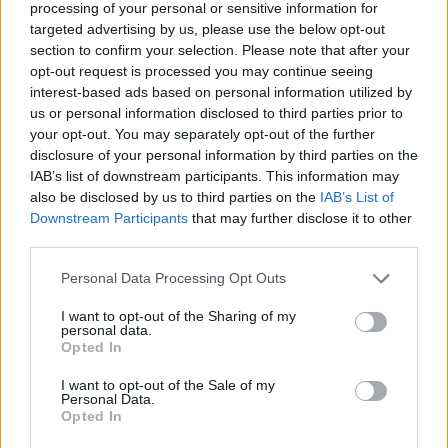
processing of your personal or sensitive information for
targeted advertising by us, please use the below opt-out
section to confirm your selection. Please note that after your
Π. Μαρινάκης: «Το δημογραφικό δεν μπορεί να
opt-out request is processed you may continue seeing
περιμένει»
interest-based ads based on personal information utilized by
09/08/2026 - 14:34
ΠΟΛΙΤΙΚΗ
us or personal information disclosed to third parties prior to
your opt-out. You may separately opt-out of the further
Ε. Τουρνάς: Πάνω από 400 πυρκαγιές σε δέκα
disclosure of your personal information by third parties on the
ημέρες - Σε επιφυλακή ο κρατικός μηχανισμός
IAB’s list of downstream participants. This information may
09/08/2026 - 14:17
ΠΟΛΙΤΙΚΗ
also be disclosed by us to third parties on the
IAB’s List of
Downstream Participants
that may further disclose it to other
Εξαγωγές: Η Ελλάδα κερδίζει τους Ευρωπαίους
third parties.
ανταγωνιστές – Άνοδος μεριδίων σε 9 από 11
κλάδους (Εθνική Τράπεζα)
Personal Data Processing Opt Outs
09/08/2026 - 13:51
ΟΙΚΟΝΟΜΙΑ
I want to opt-out of the Sharing of my
personal data.
Προς εκτύπωση το πολλαπλό βιβλίο - «Σύγχρονο
Opted In
εκπαιδευτικό υλικό, τόσο σε έντυπη όσο και σε
ηλεκτρονική μορφή»
I want to opt-out of the Sale of my
Personal Data.
09/08/2026 - 13:24
ΕΛΛΑΔΑ
Opted In
Γερμανία: Το Βερολίνο θα επεκτείνει την έρευνα για