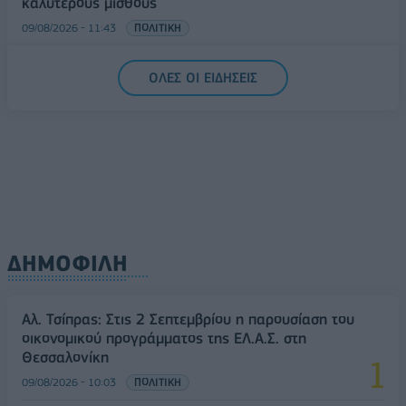
καλύτερους μισθούς
09/08/2026 - 11:43
ΠΟΛΙΤΙΚΗ
Υπ. Μεταφορών: Οριστική λύση στο ζήτημα των
ΟΛΕΣ ΟΙ ΕΙΔΗΣΕΙΣ
πινακίδων κυκλοφορίας - Τέλος στις χρονοβόρες
διαδικασίες
09/08/2026 - 11:18
ΕΛΛΑΔΑ
ΔΗΜΟΦΙΛΗ
Αλ. Τσίπρας: Στις 2 Σεπτεμβρίου η παρουσίαση του
οικονομικού προγράμματος της ΕΛ.Α.Σ. στη
Θεσσαλονίκη
09/08/2026 - 10:03
ΠΟΛΙΤΙΚΗ