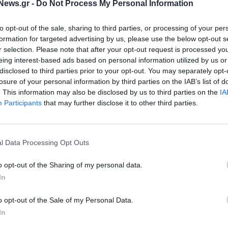
σκεψης
News.gr -
Do Not Process My Personal Information
στον Μίκη Θεοδωράκη η
εισαγωγική τοποθέτηση του
to opt-out of the sale, sharing to third parties, or processing of your per
πρωθυπουργού
formation for targeted advertising by us, please use the below opt-out s
02/09/2021 - 12:00
r selection. Please note that after your opt-out request is processed y
eing interest-based ads based on personal information utilized by us or
disclosed to third parties prior to your opt-out. You may separately opt-
losure of your personal information by third parties on the IAB’s list of
. This information may also be disclosed by us to third parties on the
IA
Participants
that may further disclose it to other third parties.
l Data Processing Opt Outs
ΠΟΛΙΤΙΚΗ
Την Πέμπτη το υπουργικό συμβού
o opt-out of the Sharing of my personal data.
με τα νέα μέλη της Κυβέρνησης
πρώτη συνεδρίαση
In
ύ Συμβουλίου με τη
o opt-out of the Sale of my Personal Data.
01/09/2021 - 18:08
In