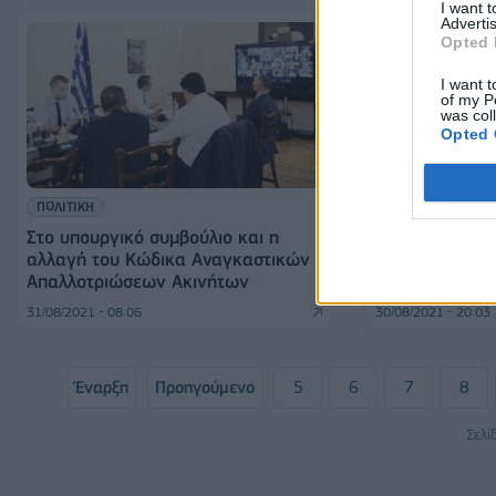
I want 
Advertis
Opted 
I want t
of my P
was col
Opted 
ΠΟΛΙΤΙΚΗ
ΠΟΛΙΤΙΚΗ
Στο υπουργικό συμβούλιο και η
Συνεδριάζει α
αλλαγή του Κώδικα Αναγκαστικών
Συμβούλιο υπ
Απαλλοτριώσεων Ακινήτων
31/08/2021 - 08:06
30/08/2021 - 20:03
Έναρξη
Προηγούμενο
5
6
7
8
Σελί