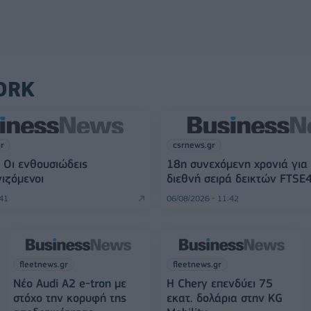
ORK
gr
csrnews.gr
 Οι ενθουσιώδεις
18η συνεχόμενη χρονιά για
ιζόμενοι
διεθνή σειρά δεικτών FTSE
:41
06/08/2026 - 11:42
fleetnews.gr
fleetnews.gr
Νέο Audi A2 e-tron με
Η Chery επενδύει 75
στόχο την κορυφή της
εκατ. δολάρια στην KG