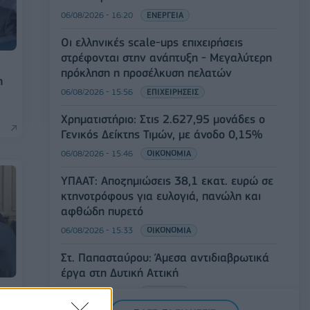
06/08/2026 - 16:20
ΕΝΕΡΓΕΙΑ
Οι ελληνικές scale-ups επιχειρήσεις
στρέφονται στην ανάπτυξη - Μεγαλύτερη
πρόκληση η προσέλκυση πελατών
η
06/08/2026 - 15:56
ΕΠΙΧΕΙΡΗΣΕΙΣ
Χρηματιστήριο: Στις 2.627,95 μονάδες ο
Γενικός Δείκτης Τιμών, με άνοδο 0,15%
06/08/2026 - 15:46
ΟΙΚΟΝΟΜΙΑ
ΥΠΑΑΤ: Αποζημιώσεις 38,1 εκατ. ευρώ σε
κτηνοτρόφους για ευλογιά, πανώλη και
αφθώδη πυρετό
06/08/2026 - 15:33
ΟΙΚΟΝΟΜΙΑ
Στ. Παπασταύρου: Άμεσα αντιδιαβρωτικά
έργα στη Δυτική Αττική
06/08/2026 - 15:17
ΠΟΛΙΤΙΚΗ
ρά