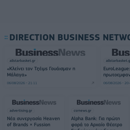
DIRECTION BUSINESS NETW
allstarbasket.gr
allstarbasket.
«Κλείνει τον Τζέιμς Γουάισμαν η
EuroLeague:
Μάλαγα»
πρωτοεμφαν
06/08/2026 - 21:11
06/08/2026 - 20
advertising.gr
csrnews.gr
Νέα συνεργασία Heaven
Alpha Bank: Για πρώτη
of Brands × Fussion
φορά το Αρχαίο Θέατρο