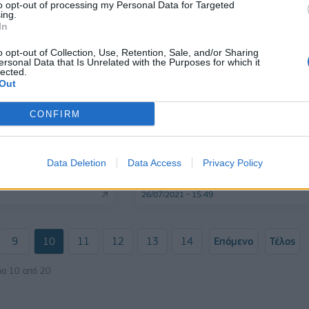
to opt-out of processing my Personal Data for Targeted
ing.
In
o opt-out of Collection, Use, Retention, Sale, and/or Sharing
ersonal Data that Is Unrelated with the Purposes for which it
lected.
Out
CONFIRM
ΠΟΛΙΤΙΚΗ
Αναλυτικά όλες οι παρεμβάσεις 
συζητήθηκαν στο υπουργικό
ύριο το Υπουργικό
συμβούλιο
Data Deletion
Data Access
Privacy Policy
ό τον πρωθυπουργό
26/07/2021 - 15:49
9
10
11
12
13
14
Επόμενο
Τέλος
δα 10 από 20