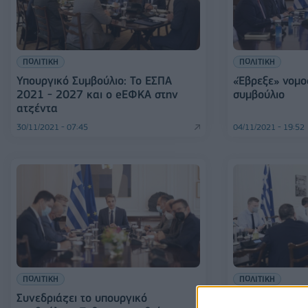
ΠΟΛΙΤΙΚΗ
ΠΟΛΙΤΙΚΗ
Υπουργικό Συμβούλιο: Το ΕΣΠΑ
«Έβρεξε» νομο
2021 - 2027 και ο eΕΦΚΑ στην
συμβούλιο
ατζέντα
30/11/2021 - 07:45
04/11/2021 - 19:52
ΠΟΛΙΤΙΚΗ
ΠΟΛΙΤΙΚΗ
Συνεδριάζει το υπουργικό
Σε εξέλιξη το 