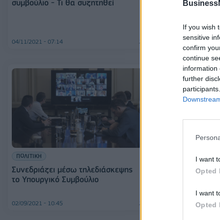
συμβούλιο - Τι θα συζητηθεί
μέσω τηλεδιά
Business
If you wish 
sensitive in
04/11/2021 - 07:14
04/10/2021 - 11:38
confirm you
continue se
information 
further disc
participants
Downstream 
Persona
ΠΟΛΙΤΙΚΗ
ΕΛΛΑΔΑ
I want t
Συνεδριάζει μέσω τηλεδιάσκεψης
Την Πέμπτη η 
Opted 
το Υπουργικό Συμβούλιο
του Υπουργικο
νέα σύνθεση
I want t
02/09/2021 - 10:45
01/09/2021 - 18:14
Opted 