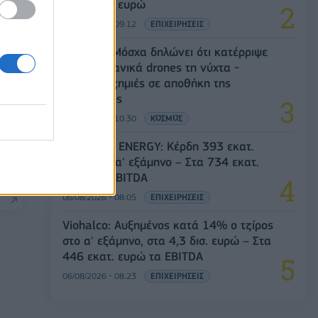
313 εκατ. ευρώ
06/08/2026 - 09:12
ΕΠΙΧΕΙΡΗΣΕΙΣ
Ρωσία: Η Μόσχα δηλώνει ότι κατέρριψε
605 ουκρανικά drones τη νύχτα -
Ελαφρές ζημιές σε αποθήκη της
Wildberries
06/08/2026 - 10:30
ΚΟΣΜΟΣ
που
HELLENiQ ENERGY: Κέρδη 393 εκατ.
ευρώ στο α' εξάμηνο – Στα 734 εκατ.
ευρώ τα EBITDA
06/08/2026 - 08:05
ΕΠΙΧΕΙΡΗΣΕΙΣ
Viohalco: Αυξημένος κατά 14% ο τζίρος
στο α' εξάμηνο, στα 4,3 δισ. ευρώ – Στα
446 εκατ. ευρώ τα EBITDA
06/08/2026 - 08:23
ΕΠΙΧΕΙΡΗΣΕΙΣ